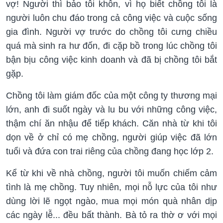
vợ! Người thì bảo tôi khôn, vì họ biết chồng tôi là
người luôn chu đáo trong cả công việc và cuộc sống
gia đình. Người vợ trước do chồng tôi cưng chiều
quá mà sinh ra hư đốn, đi cặp bồ trong lúc chồng tôi
bận bịu công việc kinh doanh và đã bị chồng tôi bắt
gặp.
Chồng tôi làm giám đốc của một công ty thương mại
lớn, anh đi suốt ngày và lu bu với những công việc,
thậm chí ăn nhậu để tiếp khách. Căn nhà từ khi tôi
dọn về ở chỉ có mẹ chồng, người giúp việc đã lớn
tuổi và đứa con trai riêng của chồng đang học lớp 2.
Kể từ khi về nhà chồng, người tôi muốn chiếm cảm
tình là mẹ chồng. Tuy nhiên, mọi nỗ lực của tôi như
dùng lời lẽ ngọt ngào, mua mọi món quà nhân dịp
các ngày lễ... đều bất thành. Bà tỏ ra thờ ơ với mọi