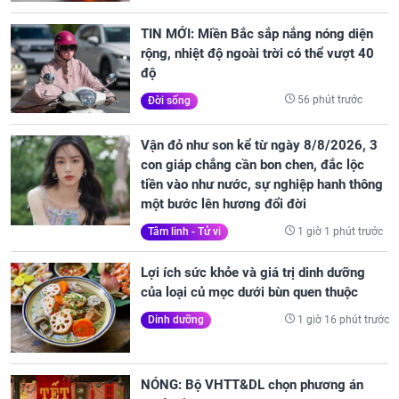
TIN MỚI: Miền Bắc sắp nắng nóng diện
rộng, nhiệt độ ngoài trời có thể vượt 40
độ
56 phút trước
Đời sống
Vận đỏ như son kể từ ngày 8/8/2026, 3
con giáp chẳng cần bon chen, đắc lộc
tiền vào như nước, sự nghiệp hanh thông
một bước lên hương đổi đời
1 giờ 1 phút trước
Tâm linh - Tử vi
Lợi ích sức khỏe và giá trị dinh dưỡng
của loại củ mọc dưới bùn quen thuộc
1 giờ 16 phút trước
Dinh dưỡng
NÓNG: Bộ VHTT&DL chọn phương án