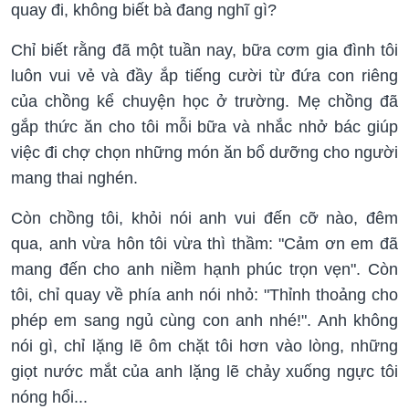
quay đi, không biết bà đang nghĩ gì?
Chỉ biết rằng đã một tuần nay, bữa cơm gia đình tôi
luôn vui vẻ và đầy ắp tiếng cười từ đứa con riêng
của chồng kể chuyện học ở trường. Mẹ chồng đã
gắp thức ăn cho tôi mỗi bữa và nhắc nhở bác giúp
việc đi chợ chọn những món ăn bổ dưỡng cho người
mang thai nghén.
Còn chồng tôi, khỏi nói anh vui đến cỡ nào, đêm
qua, anh vừa hôn tôi vừa thì thầm: "Cảm ơn em đã
mang đến cho anh niềm hạnh phúc trọn vẹn". Còn
tôi, chỉ quay về phía anh nói nhỏ: "Thỉnh thoảng cho
phép em sang ngủ cùng con anh nhé!". Anh không
nói gì, chỉ lặng lẽ ôm chặt tôi hơn vào lòng, những
giọt nước mắt của anh lặng lẽ chảy xuống ngực tôi
nóng hổi...