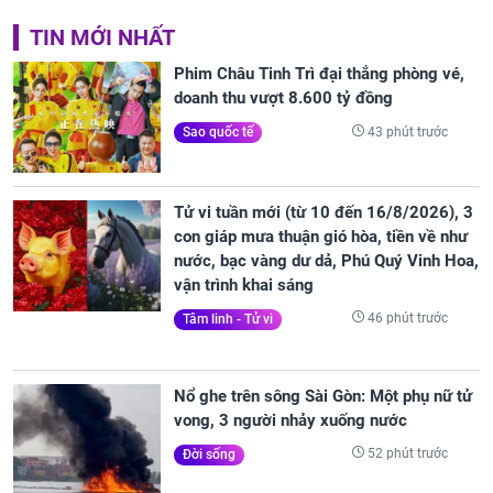
TIN MỚI NHẤT
Phim Châu Tinh Trì đại thắng phòng vé,
doanh thu vượt 8.600 tỷ đồng
43 phút trước
Sao quốc tế
Tử vi tuần mới (từ 10 đến 16/8/2026), 3
con giáp mưa thuận gió hòa, tiền về như
nước, bạc vàng dư dả, Phú Quý Vinh Hoa,
vận trình khai sáng
46 phút trước
Tâm linh - Tử vi
Nổ ghe trên sông Sài Gòn: Một phụ nữ tử
vong, 3 người nhảy xuống nước
52 phút trước
Đời sống