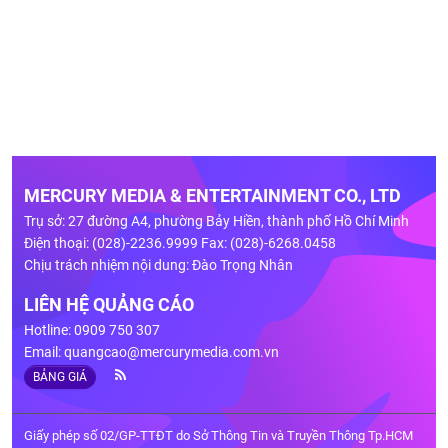
MERCURY MEDIA & ENTERTAINMENT CO., LTD
Trụ sở: 27 đường A4, phường Bảy Hiền, thành phố Hồ Chí Minh
Điện thoại: (028)-2236.9999 Fax: (028)-6268.0458
Chịu trách nhiệm nội dung: Đào Trọng Nhân
LIÊN HỆ QUẢNG CÁO
Hotline: 0909 750 307
Email:
quangcao@mercurymedia.com.vn
BẢNG GIÁ
Giấy phép số 02/GP-TTĐT do Sở Thông Tin và Truyền Thông Tp.HCM