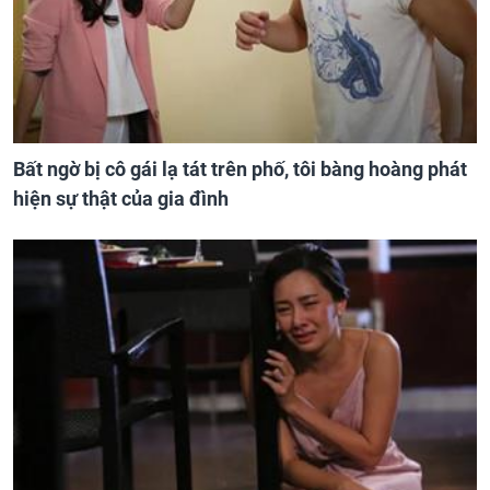
Bất ngờ bị cô gái lạ tát trên phố, tôi bàng hoàng phát
hiện sự thật của gia đình