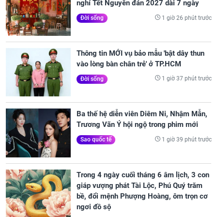
nghỉ Tết Nguyên đán 2027 dài 7 ngày
1 giờ 26 phút trước
Đời sống
Thông tin MỚI vụ bảo mẫu 'bật dây thun
vào lòng bàn chân trẻ' ở TP.HCM
1 giờ 37 phút trước
Đời sống
Ba thế hệ diễn viên Diêm Ni, Nhậm Mẫn,
Trương Vãn Ý hội ngộ trong phim mới
1 giờ 39 phút trước
Sao quốc tế
Trong 4 ngày cuối tháng 6 âm lịch, 3 con
giáp vượng phát Tài Lộc, Phú Quý trăm
bề, đổi mệnh Phượng Hoàng, ôm trọn cơ
ngơi đồ sộ