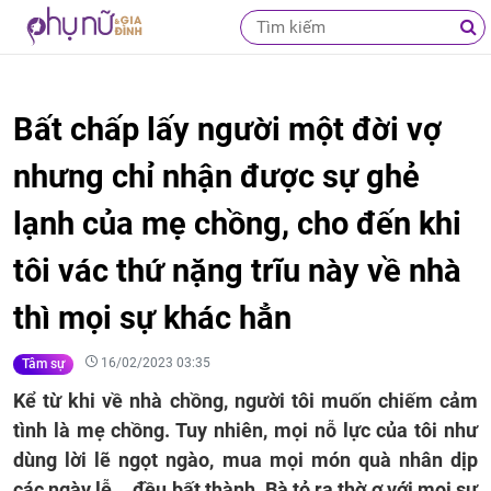
Bất chấp lấy người một đời vợ
nhưng chỉ nhận được sự ghẻ
lạnh của mẹ chồng, cho đến khi
tôi vác thứ nặng trĩu này về nhà
thì mọi sự khác hẳn
16/02/2023 03:35
Tâm sự
Kể từ khi về nhà chồng, người tôi muốn chiếm cảm
tình là mẹ chồng. Tuy nhiên, mọi nỗ lực của tôi như
dùng lời lẽ ngọt ngào, mua mọi món quà nhân dịp
các ngày lễ... đều bất thành. Bà tỏ ra thờ ơ với mọi sự