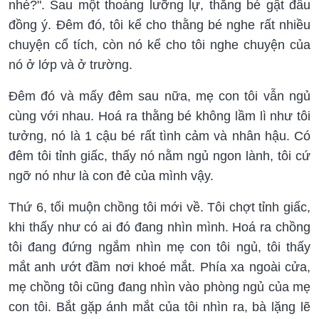
nhé?". Sau một thoáng lưỡng lự, thằng bé gật đầu
đồng ý. Đêm đó, tôi kể cho thằng bé nghe rất nhiều
chuyện cổ tích, còn nó kể cho tôi nghe chuyện của
nó ở lớp và ở trường.
Đêm đó và mấy đêm sau nữa, mẹ con tôi vẫn ngủ
cùng với nhau. Hoá ra thằng bé không lầm lì như tôi
tưởng, nó là 1 cậu bé rất tình cảm và nhân hậu. Có
đêm tôi tỉnh giấc, thấy nó nằm ngủ ngon lành, tôi cứ
ngỡ nó như là con đẻ của mình vậy.
Thứ 6, tối muộn chồng tôi mới về. Tôi chợt tỉnh giấc,
khi thấy như có ai đó đang nhìn mình. Hoá ra chồng
tôi đang đứng ngắm nhìn mẹ con tôi ngủ, tôi thấy
mắt anh ướt đầm nơi khoé mắt. Phía xa ngoài cửa,
mẹ chồng tôi cũng đang nhìn vào phòng ngủ của mẹ
con tôi. Bắt gặp ánh mắt của tôi nhìn ra, bà lặng lẽ