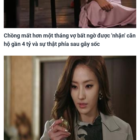
Chồng mất hơn một tháng vợ bất ngờ được 'nhận' căn
hộ gần 4 tỷ và sự thật phía sau gây sốc