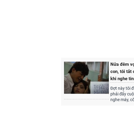
Nửa đêm vợ 
con, tôi tắ
khi nghe ti
Đợt này tôi đ
phải đẩy cuộc
nghe máy, cô