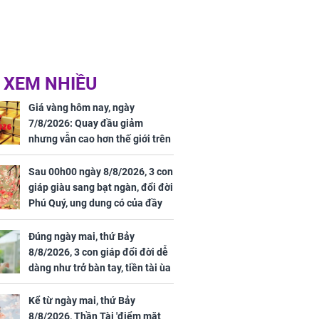
 XEM NHIỀU
Giá vàng hôm nay, ngày
7/8/2026: Quay đầu giảm
nhưng vẫn cao hơn thế giới trên
7 triệu đồng
Sau 00h00 ngày 8/8/2026, 3 con
giáp giàu sang bạt ngàn, đổi đời
Phú Quý, ung dung có của đầy
nhà, ngày càng hưng thịnh sung
túc
Đúng ngày mai, thứ Bảy
8/8/2026, 3 con giáp đổi đời dễ
dàng như trở bàn tay, tiền tài ùa
tới, ngồi không lộc cũng đến,
phú quý theo tới già
Kể từ ngày mai, thứ Bảy
8/8/2026, Thần Tài 'điểm mặt