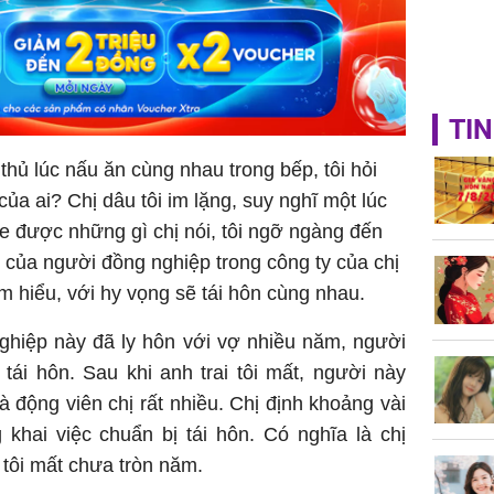
TIN
thủ lúc nấu ăn cùng nhau trong bếp, tôi hỏi
của ai? Chị dâu tôi im lặng, suy nghĩ một lúc
Nghe được những gì chị nói, tôi ngỡ ngàng đến
n của người đồng nghiệp trong công ty của chị
m hiểu, với hy vọng sẽ tái hôn cùng nhau.
nghiệp này đã ly hôn với vợ nhiều năm, người
ái hôn. Sau khi anh trai tôi mất, người này
à động viên chị rất nhiều. Chị định khoảng vài
 khai việc chuẩn bị tái hôn. Có nghĩa là chị
 tôi mất chưa tròn năm.