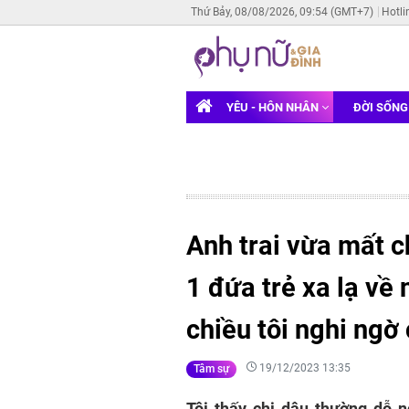
Thứ Bảy, 08/08/2026, 09:54 (GMT+7)
Hotli
YÊU - HÔN NHÂN
ĐỜI SỐN
Anh trai vừa mất c
1 đứa trẻ xa lạ về
chiều tôi nghi ngờ
19/12/2023 13:35
Tâm sự
Tôi thấy chị dâu thường dỗ n