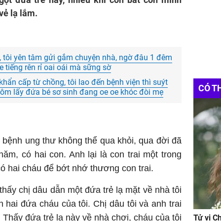
vẻ lạ lắm.
, tôi yên tâm gửi gắm chuyện nhà, ngờ đâu 1 đêm
 tiếng rên rỉ oai oái mà sững sờ
ẩn cấp từ chồng, tôi lao đến bệnh viện thì suýt
CÓ T
 ôm lấy đứa bé sơ sinh đang oe oe khóc đòi mẹ
c bệnh ung thư không thể qua khỏi, qua đời đã
 năm, có hai con. Anh lại là con trai một trong
ó hai cháu để bớt nhớ thương con trai.
thấy chị dâu dẫn một đứa trẻ lạ mặt về nhà tôi
 hai đứa cháu của tôi. Chị dâu tôi và anh trai
. Thấy đứa trẻ lạ này về nhà chơi, cháu của tôi
Tử vi C