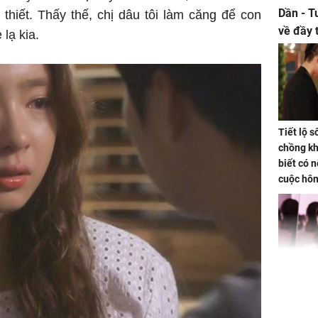
Dần - T
thiết. Thấy thế, chị dâu tôi làm căng để con
về đầy 
lạ kia.
tiền bạc
Tiết lộ 
chồng kh
biết có n
cuộc hô
nữa hay
Triệu Lộ
phá khỏi