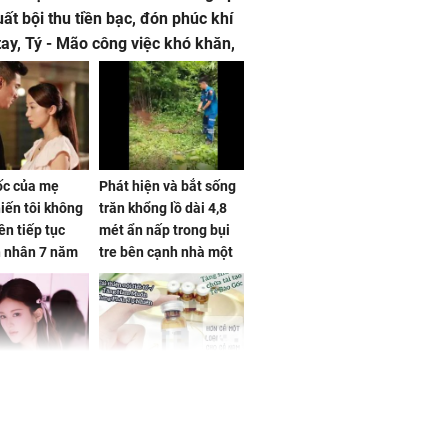
uất bội thu tiền bạc, đón phúc khí
tay, Tý - Mão công việc khó khăn,
 đội nón ra đi
sốc của mẹ
Phát hiện và bắt sống
iến tôi không
trăn khổng lồ dài 4,8
ên tiếp tục
mét ẩn nấp trong bụi
n nhân 7 năm
tre bên cạnh nhà một
 không
cụ bà
 Tư muốn bứt
NÓNG: Bộ Y tế chưa
 vùng an toàn
cấp phép cho sản
phẩm làm đẹp từ tế