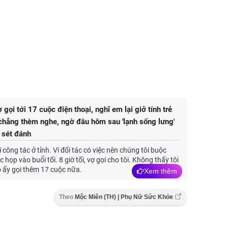
gọi tới 17 cuộc điện thoại, nghĩ em lại giở tính trẻ
t chẳng thèm nghe, ngờ đâu hôm sau 'lạnh sống lưng'
n sét đánh
i công tác ở tỉnh. Vì đối tác có việc nên chúng tôi buộc
 họp vào buổi tối. 8 giờ tối, vợ gọi cho tôi. Không thấy tôi
 ấy gọi thêm 17 cuộc nữa.
Xem thêm
Theo
Mộc Miên (TH) | Phụ Nữ Sức Khỏe