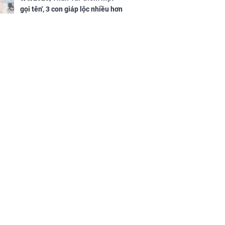
gọi tên', 3 con giáp lộc nhiều hơn
sông, tài vận sáng như trăng
Rằm, chính thức hết khổ