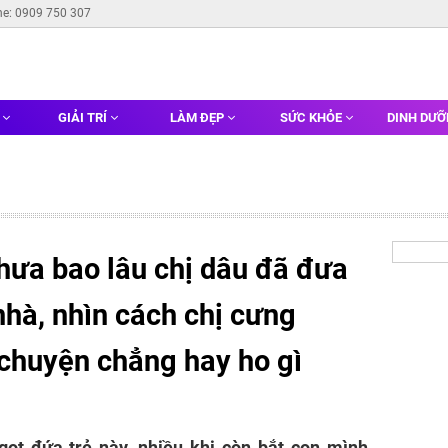
ne: 0909 750 307
G
GIẢI TRÍ
LÀM ĐẸP
SỨC KHỎE
DINH DƯ
hưa bao lâu chị dâu đã đưa
 nhà, nhìn cách chị cưng
 chuyện chẳng hay ho gì
gọt đứa trẻ này, nhiều khi còn bắt con mình