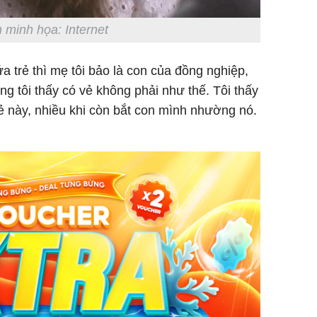
 minh họa: Internet
a trẻ thì mẹ tôi bảo là con của đồng nghiệp,
Thường x
ưng tôi thấy có vẻ không phải như thế. Tôi thấy
nấm sợi d
ẻ này, nhiều khi còn bắt con mình nhường nó.
sẽ nhận 
bất ngờ!