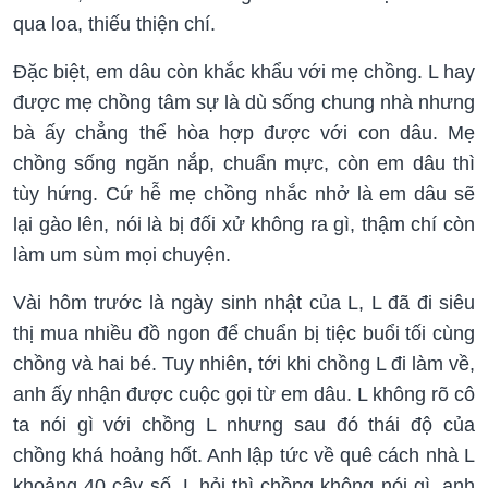
qua loa, thiếu thiện chí.
Đặc biệt, em dâu còn khắc khẩu với mẹ chồng. L hay
được mẹ chồng tâm sự là dù sống chung nhà nhưng
bà ấy chẳng thể hòa hợp được với con dâu. Mẹ
chồng sống ngăn nắp, chuẩn mực, còn em dâu thì
tùy hứng. Cứ hễ mẹ chồng nhắc nhở là em dâu sẽ
lại gào lên, nói là bị đối xử không ra gì, thậm chí còn
làm um sùm mọi chuyện.
Vài hôm trước là ngày sinh nhật của L, L đã đi siêu
thị mua nhiều đồ ngon để chuẩn bị tiệc buổi tối cùng
chồng và hai bé. Tuy nhiên, tới khi chồng L đi làm về,
anh ấy nhận được cuộc gọi từ em dâu. L không rõ cô
ta nói gì với chồng L nhưng sau đó thái độ của
chồng khá hoảng hốt. Anh lập tức về quê cách nhà L
khoảng 40 cây số. L hỏi thì chồng không nói gì, anh