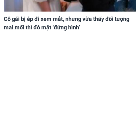
Cô gái bị ép đi xem mắt, nhưng vừa thấy đối tượng
mai mối thì đỏ mặt ‘đứng hình’