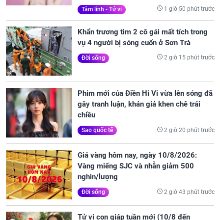
1 giờ 50 phút trước
Tâm linh - Tử vi
Khẩn trương tìm 2 cô gái mất tích trong
vụ 4 người bị sóng cuốn ở Sơn Trà
2 giờ 15 phút trước
Đời sống
Phim mới của Điền Hi Vi vừa lên sóng đã
gây tranh luận, khán giả khen chê trái
chiều
2 giờ 20 phút trước
Sao quốc tế
Giá vàng hôm nay, ngày 10/8/2026:
Vàng miếng SJC và nhẫn giảm 500
nghìn/lượng
2 giờ 43 phút trước
Đời sống
Tử vi con giáp tuần mới (10/8 đến