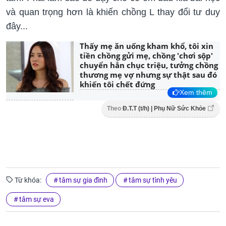
và quan trọng hơn là khiến chồng L thay đổi tư duy
đây...
Thấy mẹ ăn uống kham khổ, tôi xin
tiền chồng gửi mẹ, chồng 'chơi sộp'
chuyển hẳn chục triệu, tưởng chồng
thương mẹ vợ nhưng sự thật sau đó
khiến tôi chết đứng
Xem thêm
Theo
Đ.T.T (t/h) | Phụ Nữ Sức Khỏe
Từ khóa:
tâm sự gia đình
tâm sự tình yêu
tâm sự eva