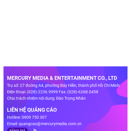
MERCURY MEDIA & ENTERTAINMENT CO., LTD
Trụ sở: 27 đường A4, phường Bảy Hiền, thành phố Hồ Chí Minh
Điện thoại: (028)-2236.9999 Fax: (028)-6268.0458
Chịu trách nhiệm nội dung: Đào Trọng Nhân
LIÊN HỆ QUẢNG CÁO
Hotline: 0909 750 307
Email:
quangcao@mercurymedia.com.vn
BẢNG GIÁ