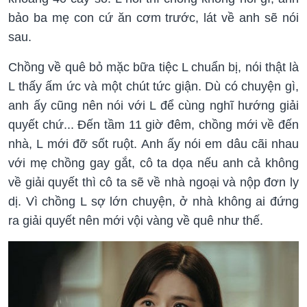
bảo ba mẹ con cứ ăn cơm trước, lát về anh sẽ nói
sau.
Chồng về quê bỏ mặc bữa tiệc L chuẩn bị, nói thật là
L thấy ấm ức và một chút tức giận. Dù có chuyện gì,
anh ấy cũng nên nói với L để cùng nghĩ hướng giải
quyết chứ... Đến tầm 11 giờ đêm, chồng mới về đến
nhà, L mới đỡ sốt ruột. Anh ấy nói em dâu cãi nhau
với mẹ chồng gay gắt, cô ta dọa nếu anh cả không
về giải quyết thì cô ta sẽ về nhà ngoại và nộp đơn ly
dị. Vì chồng L sợ lớn chuyện, ở nhà không ai đứng
ra giải quyết nên mới vội vàng về quê như thế.