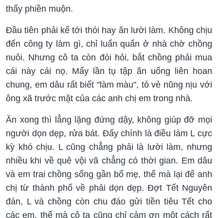
thấy phiền muộn.
Đầu tiên phải kể tới thói hay ăn lười làm. Không chịu
đến công ty làm gì, chỉ luẩn quẩn ở nhà chờ chồng
nuôi. Nhưng cô ta còn đòi hỏi, bắt chồng phải mua
cái này cái nọ. Mấy lần tụ tập ăn uống liên hoan
chung, em dâu rất biết "làm màu", tỏ vẻ nũng nịu với
ông xã trước mặt của các anh chị em trong nhà.
Ăn xong thì lẳng lặng đứng dậy, không giúp đỡ mọi
người dọn dẹp, rửa bát. Đấy chính là điều làm L cực
kỳ khó chịu. L cũng chẳng phải là lười làm, nhưng
nhiều khi về quê vội vã chẳng có thời gian. Em dâu
và em trai chồng sống gần bố mẹ, thế mà lại để anh
chị từ thành phố về phải dọn dẹp. Đợt Tết Nguyên
đán, L và chồng còn chu đáo gửi tiền tiêu Tết cho
các em, thế mà cô ta cũng chỉ cảm ơn một cách rất