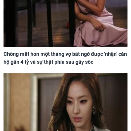
Chồng mất hơn một tháng vợ bất ngờ được 'nhận' căn
hộ gần 4 tỷ và sự thật phía sau gây sốc