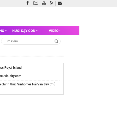
ỠNG
NUÔI DẠY CON
VIDEO
es Royal Island
/alluvia-city.com
e chính thức
Vinhomes Hải Vân Bay
Chủ