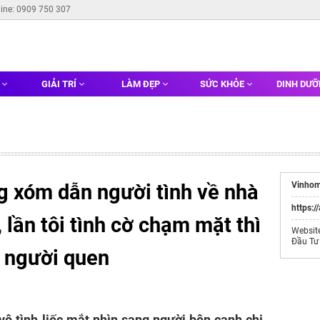
line: 0909 750 307
G
GIẢI TRÍ
LÀM ĐẸP
SỨC KHỎE
DINH DƯ
g xóm dẫn người tình về nhà
Vinhom
https:/
 lần tôi tình cờ chạm mặt thì
Websit
Đầu Tư
. người quen
vô tình liếc mắt nhìn sang người bên cạnh chị