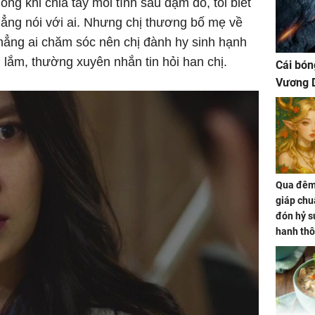
lòng khi chia tay mối tình sâu đậm đó, tôi biết
ẳng nói với ai. Nhưng chị thương bố mẹ về
hẳng ai chăm sóc nên chị đành hy sinh hạnh
 lắm, thường xuyên nhắn tin hỏi han chị.
Cái bón
Vương D
Qua đêm 
giáp chu
đón hỷ sự
hanh thô
hóa Rồn
gom hết
nhà