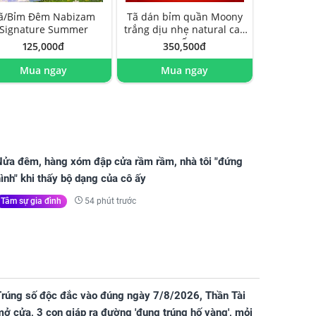
ã/Bỉm Đêm Nabizam
Tã dán bỉm quần Moony
Signature Summer
trắng dịu nhẹ natural cao
cấp
125,000đ
350,500đ
Mua ngay
Mua ngay
Nửa đêm, hàng xóm đập cửa rầm rầm, nhà tôi "đứng
ình" khi thấy bộ dạng của cô ấy
54 phút trước
Tâm sự gia đình
Trúng số độc đắc vào đúng ngày 7/8/2026, Thần Tài
ở cửa, 3 con giáp ra đường 'đụng trúng hố vàng', mỏi