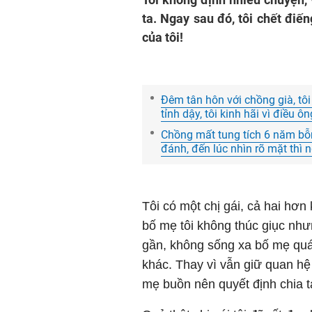
ta. Ngay sau đó, tôi chết điế
của tôi!
Đêm tân hôn với chồng già, tôi
tỉnh dậy, tôi kinh hãi vì điều ô
Chồng mất tung tích 6 năm bỗng
đánh, đến lúc nhìn rõ mặt thì
Tôi có một chị gái, cả hai hơn
bố mẹ tôi không thúc giục như
gần, không sống xa bố mẹ quá.
khác. Thay vì vẫn giữ quan hệ 
mẹ buồn nên quyết định chia ta