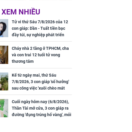
ức khỏe và
Cháy nhà 2 tầng ở
 XEM NHIỀU
 dụng đúng
TPHCM, cha và con
 hạt bình dân
trai 12 tuổi tử vong
Tử vi thứ Sáu 7/8/2026 của 12
thương tâm
con giáp: Dần - Tuất tiền bạc
đầy túi, sự nghiệp phát triển
hưng thịnh, Mão - Thân tài lộc
ảm đạm, mọi sự khó thành công
Cháy nhà 2 tầng ở TPHCM, cha
mỹ mãn
và con trai 12 tuổi tử vong
ng nam diễn
thương tâm
 ngữ gây phản
c khi than
Kể từ ngày mai, thứ Sáu
7/8/2026, 3 con giáp 'số hưởng'
sau công việc 'xuôi chèo mát
mái', tiền tài 'thu về như nước',
tình duyên viên mãn
Cuối ngày hôm nay (6/8/2026),
Thần Tài mở cửa, 3 con giáp ra
đường 'đụng trúng hố vàng', mỏi
tay đếm tiền, giàu nứt đố đổ
vách