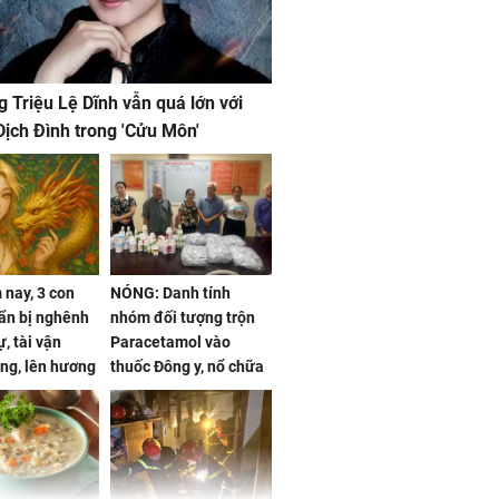
g Triệu Lệ Dĩnh vẫn quá lớn với
ịch Đình trong 'Cửu Môn'
nay, 3 con
NÓNG: Danh tính
ẩn bị nghênh
nhóm đối tượng trộn
, tài vận
Paracetamol vào
ng, lên hương
thuốc Đông y, nổ chữa
g hóa Phượng,
bách bệnh
 may mắn về