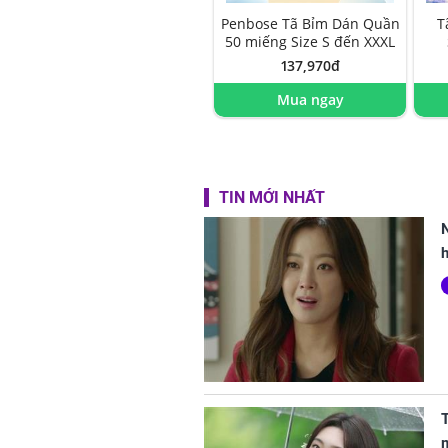
Penbose Tã Bỉm Dán Quần
T
50 miếng Size S đến XXXL
137,970đ
Mua ngay
TIN MỚI NHẤT
h
m