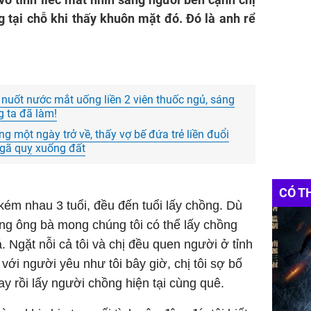
ng tại chỗ khi thấy khuôn mặt đó. Đó là anh rể
 nuốt nước mắt uống liền 2 viên thuốc ngủ, sáng
ng ta đã làm!
 một ngày trở về, thấy vợ bế đứa trẻ liền đuổi
 ngã quỵ xuống đất
CÓ T
 kém nhau 3 tuổi, đều đến tuổi lấy chồng. Dù
ng ông bà mong chúng tôi có thể lấy chồng
 Ngặt nỗi cả tôi và chị đều quen người ở tỉnh
với người yêu như tôi bây giờ, chị tôi sợ bố
y rồi lấy người chồng hiện tại cùng quê.