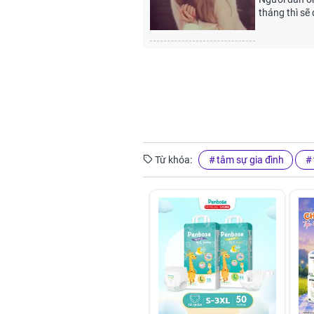
tháng thì sẽ
Từ khóa:
tâm sự gia đình