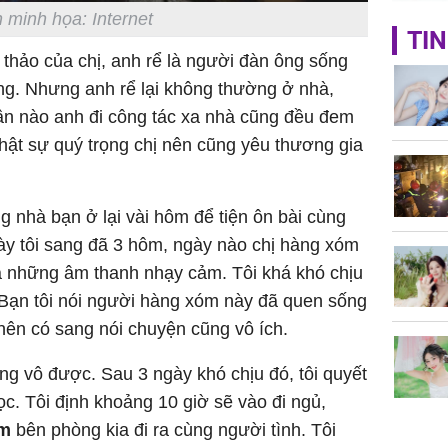
 minh họa: Internet
Giá trị s
TIN
cách sử
 thảo của chị, anh rể là người đàn ông sống
của loại
lòng. Nhưng anh rể lại không thường ở nhà,
Lần nào anh đi công tác xa nhà cũng đều đem
thật sự quý trọng chị nên cũng yêu thương gia
Chân du
g nhà bạn ở lại vài hôm để tiện ôn bài cùng
viên Hoa
y tôi sang đã 3 hôm, ngày nào chị hàng xóm
ứng ngượ
nghèo
ra những âm thanh nhạy cảm. Tôi khá khó chịu
 Bạn tôi nói người hàng xóm này đã quen sống
nên có sang nói chuyện cũng vô ích.
ng vô được. Sau 3 ngày khó chịu đó, tôi quyết
ọc. Tôi định khoảng 10 giờ sẽ vào đi ngủ,
óm
bên phòng kia đi ra cùng người tình. Tôi