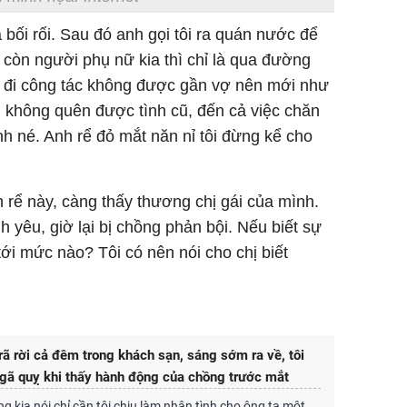
à bối rối. Sau đó anh gọi tôi ra quán nước để
i còn người phụ nữ kia thì chỉ là qua đường
ng đi công tác không được gần vợ nên mới như
tôi không quên được tình cũ, đến cả việc chăn
nh né. Anh rể đỏ mắt năn nỉ tôi đừng kể cho
h rể này, càng thấy thương chị gái của mình.
 yêu, giờ lại bị chồng phản bội. Nếu biết sự
 tới mức nào? Tôi có nên nói cho chị biết
rã rời cả đêm trong khách sạn, sáng sớm ra về, tôi
gã quỵ khi thấy hành động của chồng trước mắt
g kia nói chỉ cần tôi chịu làm nhân tình cho ông ta một