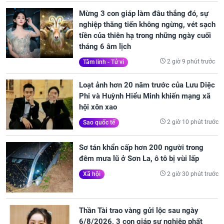
Mừng 3 con giáp làm đâu thắng đó, sự
nghiệp thăng tiến không ngừng, vét sạch
tiền của thiên hạ trong những ngày cuối
tháng 6 âm lịch
2 giờ 9 phút trước
Tâm linh - Tử vi
Loạt ảnh hơn 20 năm trước của Lưu Diệc
Phi và Huỳnh Hiểu Minh khiến mạng xã
hội xôn xao
2 giờ 10 phút trước
Sao quốc tế
Sơ tán khẩn cấp hơn 200 người trong
đêm mưa lũ ở Sơn La, ô tô bị vùi lấp
2 giờ 30 phút trước
Xã hội
Thần Tài trao vàng gửi lộc sau ngày
6/8/2026, 3 con giáp sự nghiệp phất