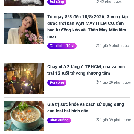
43 phút trước
Đời sống
Từ ngày 8/8 đến 18/8/2026, 3 con giáp
được trời ban VẬN MAY HIẾM CÓ, tiền
bạc tự động kéo về, Thần May Mắn lâm
môn
1 giờ 9 phút trước
Tâm linh - Tử vi
Cháy nhà 2 tầng ở TPHCM, cha và con
trai 12 tuổi tử vong thương tâm
1 giờ 29 phút trước
Đời sống
Giá trị sức khỏe và cách sử dụng đúng
của loại hạt bình dân
1 giờ 39 phút trước
Dinh dưỡng