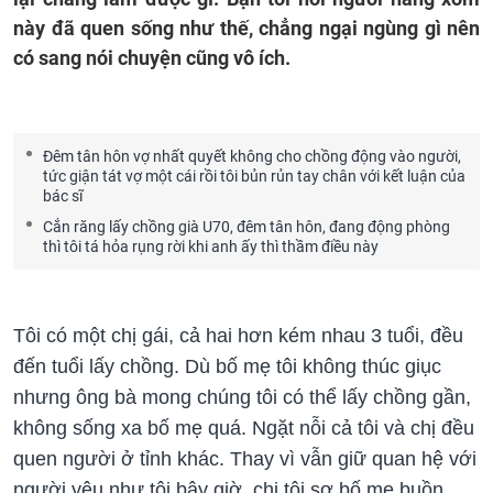
này đã quen sống như thế, chẳng ngại ngùng gì nên
có sang nói chuyện cũng vô ích.
Đêm tân hôn vợ nhất quyết không cho chồng động vào người,
tức giận tát vợ một cái rồi tôi bủn rủn tay chân với kết luận của
bác sĩ
Cắn răng lấy chồng già U70, đêm tân hôn, đang động phòng
thì tôi tá hỏa rụng rời khi anh ấy thì thầm điều này
Tôi có một chị gái, cả hai hơn kém nhau 3 tuổi, đều
đến tuổi lấy chồng. Dù bố mẹ tôi không thúc giục
nhưng ông bà mong chúng tôi có thể lấy chồng gần,
không sống xa bố mẹ quá. Ngặt nỗi cả tôi và chị đều
quen người ở tỉnh khác. Thay vì vẫn giữ quan hệ với
người yêu như tôi bây giờ, chị tôi sợ bố mẹ buồn