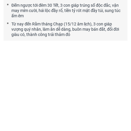
Đếm ngược tới đêm 30 Tết, 3 con giáp trúng số độc đắc, vận
may mỉm cười, hái lộc đầy rổ, tiền tỷ rót mật đầy túi, sung túc
ấm êm
Từ nay đến Rằm tháng Chạp (15/12 âm lịch), 3 con giáp
vượng quý nhân, làm ăn dễ dàng, buôn may bán đắt, đổi đời
giàu có, thành công trải thảm đỏ