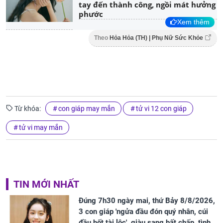
tay đến thành công, ngồi mát hưởng
phước
Xem thêm
Theo
Hỏa Hỏa (TH) | Phụ Nữ Sức Khỏe
Từ khóa:
con giáp may mắn
tử vi 12 con giáp
tử vi may mắn
TIN MỚI NHẤT
Đúng 7h30 ngày mai, thứ Bảy 8/8/2026,
3 con giáp 'ngửa đầu đón quý nhân, cúi
đầu hốt tài lộc', giàu sang bất chấp, tình