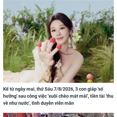
Kể từ ngày mai, thứ Sáu 7/8/2026, 3 con giáp 'số
hưởng' sau công việc 'xuôi chèo mát mái', tiền tài 'thu
về như nước', tình duyên viên mãn