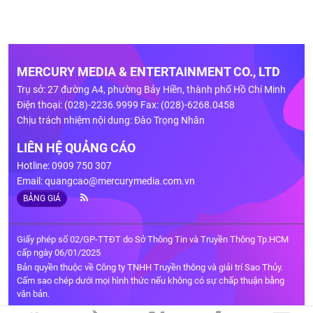
MERCURY MEDIA & ENTERTAINMENT CO., LTD
Trụ sở: 27 đường A4, phường Bảy Hiền, thành phố Hồ Chí Minh
Điện thoại: (028)-2236.9999 Fax: (028)-6268.0458
Chịu trách nhiệm nội dung: Đào Trọng Nhân
LIÊN HỆ QUẢNG CÁO
Hotline: 0909 750 307
Email:
quangcao@mercurymedia.com.vn
BẢNG GIÁ
Giấy phép số 02/GP-TTĐT do Sở Thông Tin và Truyền Thông Tp.HCM
cấp ngày 06/01/2025
Bản quyền thuộc về Công ty TNHH Truyền thông và giải trí Sao Thủy.
Cấm sao chép dưới mọi hình thức nếu không có sự chấp thuận bằng
văn bản.