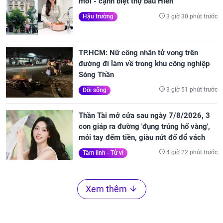
mới - cạnh biệt thự bầu Hiển
3 giờ 30 phút trước
Hậu trường
TP.HCM: Nữ công nhân tử vong trên
đường đi làm về trong khu công nghiệp
Sóng Thần
3 giờ 51 phút trước
Đời sống
Thần Tài mở cửa sau ngày 7/8/2026, 3
con giáp ra đường 'đụng trúng hố vàng',
mỏi tay đếm tiền, giàu nứt đố đổ vách
4 giờ 22 phút trước
Tâm linh - Tử vi
Xem thêm