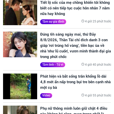
Tiết lộ sốc của mẹ chồng khiến tôi không
biết có nên tiếp tục cuộc hôn nhân 7 năm
nữa hay không
4 giờ 25 phút trước
Tâm sự gia đình
Đúng 6h sáng ngày mai, thứ Bảy
8/8/2026, Thần Tài chỉ đích danh 3 con
giáp 'rơi trúng hố vàng', tiền bạc ùa về
nhà 'như lũ cuốn', vươn mình thành đại gia
trong phút chốc
4 giờ 40 phút trước
Tâm linh - Tử vi
Phát hiện và bắt sống trăn khổng lồ dài
4,8 mét ẩn nấp trong bụi tre bên cạnh nhà
một cụ bà
4 giờ 55 phút trước
Video
Phụ nữ thông minh luôn giữ chặt 4 điều