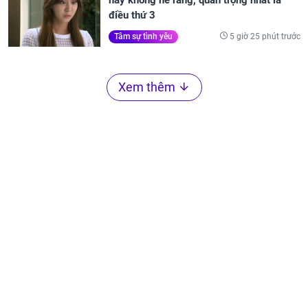
này không hé răng, quan trọng nhất là
điều thứ 3
5 giờ 25 phút trước
Tâm sự tình yêu
Xem thêm