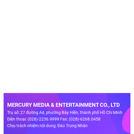
MERCURY MEDIA & ENTERTAINMENT CO., LTD
Trụ sở: 27 đường A4, phường Bảy Hiền, thành phố Hồ Chí Minh
Điện thoại: (028)-2236.9999 Fax: (028)-6268.0458
Chịu trách nhiệm nội dung: Đào Trọng Nhân