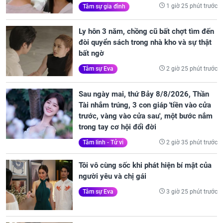
1 giờ 25 phút trước
Tâm sự gia đình
Ly hôn 3 năm, chồng cũ bất chợt tìm đến
đòi quyển sách trong nhà kho và sự thật
bất ngờ
2 giờ 25 phút trước
Tâm sự Eva
Sau ngày mai, thứ Bảy 8/8/2026, Thần
Tài nhắm trúng, 3 con giáp 'tiền vào cửa
trước, vàng vào cửa sau', một bước nắm
trong tay cơ hội đổi đời
2 giờ 35 phút trước
Tâm linh - Tử vi
Tôi vô cùng sốc khi phát hiện bí mật của
người yêu và chị gái
3 giờ 25 phút trước
Tâm sự Eva