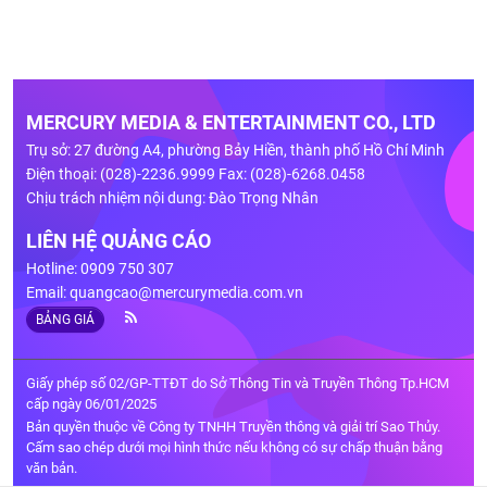
MERCURY MEDIA & ENTERTAINMENT CO., LTD
Trụ sở: 27 đường A4, phường Bảy Hiền, thành phố Hồ Chí Minh
Điện thoại: (028)-2236.9999 Fax: (028)-6268.0458
Chịu trách nhiệm nội dung: Đào Trọng Nhân
LIÊN HỆ QUẢNG CÁO
Hotline: 0909 750 307
Email:
quangcao@mercurymedia.com.vn
BẢNG GIÁ
Giấy phép số 02/GP-TTĐT do Sở Thông Tin và Truyền Thông Tp.HCM
cấp ngày 06/01/2025
Bản quyền thuộc về Công ty TNHH Truyền thông và giải trí Sao Thủy.
Cấm sao chép dưới mọi hình thức nếu không có sự chấp thuận bằng
văn bản.