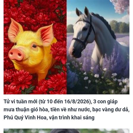
Tử vi tuần mới (từ 10 đến 16/8/2026), 3 con giáp
mưa thuận gió hòa, tiền về như nước, bạc vàng dư dả,
Phú Quý Vinh Hoa, vận trình khai sáng