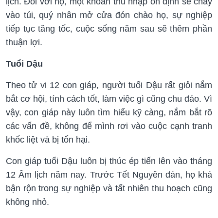
lịch. Đối với họ, một khoản thu nhập ổn định sẽ chảy
vào túi, quý nhân mở cửa đón chào họ, sự nghiệp
tiếp tục tăng tốc, cuộc sống năm sau sẽ thêm phần
thuận lợi.
Tuổi Dậu
Theo tử vi 12 con giáp, người tuổi Dậu rất giỏi nắm
bắt cơ hội, tính cách tốt, làm việc gì cũng chu đáo. Vì
vậy, con giáp này luôn tìm hiểu kỹ càng, nắm bắt rõ
các vấn đề, không để mình rơi vào cuộc cạnh tranh
khốc liệt và bị tổn hại.
Con giáp tuổi Dậu luôn bị thúc ép tiến lên vào tháng
12 Âm lịch năm nay. Trước Tết Nguyên đán, họ khá
bận rộn trong sự nghiệp và tất nhiên thu hoạch cũng
không nhỏ.