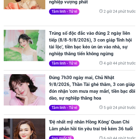
nghiệp vượng phát
2 giờ 24 phút trước
Tâm linh - Tử vi
Trúng số độc đắc vào đúng 2 ngày liên
tiếp (8/8-9/8/2026), 3 con giáp 'lĩnh hội
tài lộc', tiền bạc kéo ùn ùn vào nhà, sự
nghiệp thăng tiến không ngừng
4 giờ 44 phút trước
Tâm linh - Tử vi
Đúng 7h30 ngày mai, Chủ Nhật
9/8/2026, Thần Tài ghé thăm, 3 con giáp
đón nhận 'cơn mưa may mắn', tiền bạc dồi
dào, sự nghiệp thăng hoa
5 giờ 24 phút trước
Tâm linh - Tử vi
'Đệ nhất mỹ nhân Hồng Kông' Quan Chi
Lâm phản hồi tin yêu trai trẻ kém 36 tuổi
6 giờ 44 phút trước
Sao quốc tế