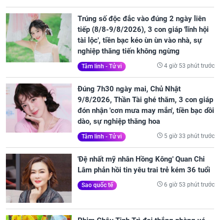
Trúng số độc đắc vào đúng 2 ngày liên
tiếp (8/8-9/8/2026), 3 con giáp 'lĩnh hội
tài lộc', tiền bạc kéo ùn ùn vào nhà, sự
nghiệp thăng tiến không ngừng
4 giờ 53 phút trước
Tâm linh - Tử vi
Đúng 7h30 ngày mai, Chủ Nhật
9/8/2026, Thần Tài ghé thăm, 3 con giáp
đón nhận 'cơn mưa may mắn', tiền bạc dồi
dào, sự nghiệp thăng hoa
5 giờ 33 phút trước
Tâm linh - Tử vi
'Đệ nhất mỹ nhân Hồng Kông' Quan Chi
Lâm phản hồi tin yêu trai trẻ kém 36 tuổi
6 giờ 53 phút trước
Sao quốc tế