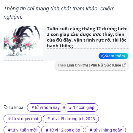
Thông tin chỉ mang tính chất tham khảo, chiêm
nghiệm.
Tuần cuối cùng tháng 12 dương lịch:
3 con giáp cầu được ước thấy, tiền
của đủ đầy, vận trình rực rỡ, tài lộc
hanh thông
Xem thêm
Theo
Linh Chi (t/h) | Phụ Nữ Sức Khỏe
Từ khóa:
tử vi hôm nay
12 con giáp
tử vi ngày mai
tử vi tết dương lịch 2023
tử vi tuần mới
tử vi 12 con giáp
tử vi hàng ngày