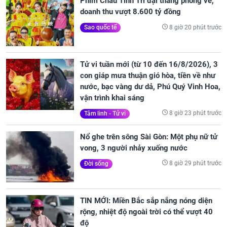
Phim Châu Tinh Trì đại thắng phòng vé,
doanh thu vượt 8.600 tỷ đồng
8 giờ 20 phút trước
Sao quốc tế
Tử vi tuần mới (từ 10 đến 16/8/2026), 3
con giáp mưa thuận gió hòa, tiền về như
nước, bạc vàng dư dả, Phú Quý Vinh Hoa,
vận trình khai sáng
8 giờ 23 phút trước
Tâm linh - Tử vi
Nổ ghe trên sông Sài Gòn: Một phụ nữ tử
vong, 3 người nhảy xuống nước
8 giờ 29 phút trước
Đời sống
TIN MỚI: Miền Bắc sắp nắng nóng diện
rộng, nhiệt độ ngoài trời có thể vượt 40
độ