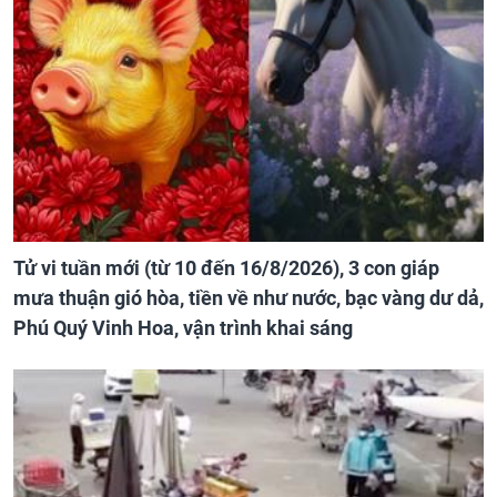
Tử vi tuần mới (từ 10 đến 16/8/2026), 3 con giáp
mưa thuận gió hòa, tiền về như nước, bạc vàng dư dả,
Phú Quý Vinh Hoa, vận trình khai sáng