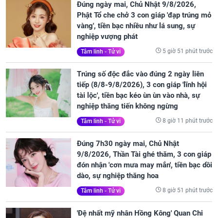
Đúng ngày mai, Chủ Nhật 9/8/2026,
Phật Tổ che chở 3 con giáp 'đạp trúng mỏ
vàng', tiền bạc nhiều như lá sung, sự
nghiệp vượng phát
5 giờ 51 phút trước
Tâm linh - Tử vi
Trúng số độc đắc vào đúng 2 ngày liên
tiếp (8/8-9/8/2026), 3 con giáp 'lĩnh hội
tài lộc', tiền bạc kéo ùn ùn vào nhà, sự
nghiệp thăng tiến không ngừng
8 giờ 11 phút trước
Tâm linh - Tử vi
Đúng 7h30 ngày mai, Chủ Nhật
9/8/2026, Thần Tài ghé thăm, 3 con giáp
đón nhận 'cơn mưa may mắn', tiền bạc dồi
dào, sự nghiệp thăng hoa
8 giờ 51 phút trước
Tâm linh - Tử vi
'Đệ nhất mỹ nhân Hồng Kông' Quan Chi