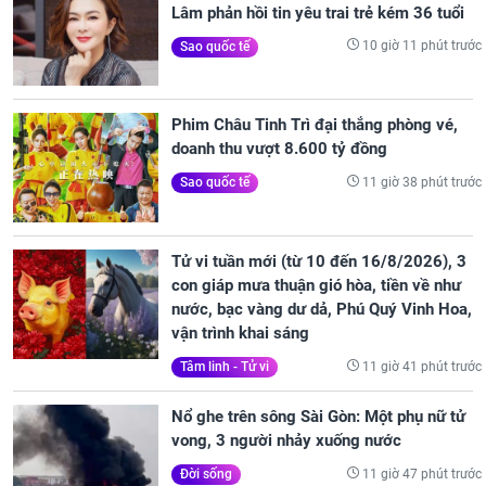
Lâm phản hồi tin yêu trai trẻ kém 36 tuổi
10 giờ 11 phút trước
Sao quốc tế
Phim Châu Tinh Trì đại thắng phòng vé,
doanh thu vượt 8.600 tỷ đồng
11 giờ 38 phút trước
Sao quốc tế
Tử vi tuần mới (từ 10 đến 16/8/2026), 3
con giáp mưa thuận gió hòa, tiền về như
nước, bạc vàng dư dả, Phú Quý Vinh Hoa,
vận trình khai sáng
11 giờ 41 phút trước
Tâm linh - Tử vi
Nổ ghe trên sông Sài Gòn: Một phụ nữ tử
vong, 3 người nhảy xuống nước
11 giờ 47 phút trước
Đời sống