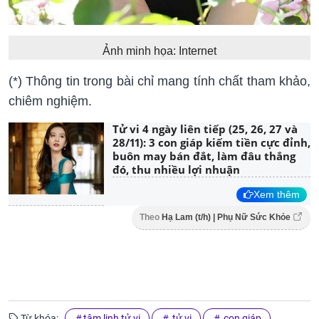
Ảnh minh họa: Internet
(*) Thông tin trong bài chỉ mang tính chất tham khảo,
chiêm nghiệm.
Tử vi 4 ngày liên tiếp (25, 26, 27 và
28/11): 3 con giáp kiếm tiền cực đỉnh,
buôn may bán đắt, làm đâu thắng
đó, thu nhiều lợi nhuận
Xem thêm
Theo
Hạ Lam (t/h) | Phụ Nữ Sức Khỏe
Từ khóa:
tâm linh tử vi
tử vi
con giáp