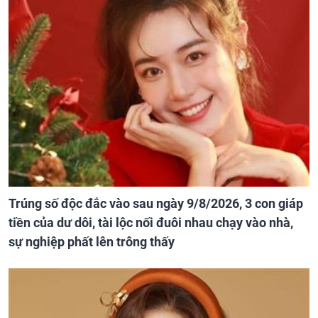
Trúng số độc đắc vào sau ngày 9/8/2026, 3 con giáp
tiền của dư dôi, tài lộc nối đuôi nhau chạy vào nhà,
sự nghiệp phất lên trông thấy