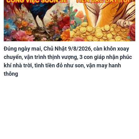
Đúng ngày mai, Chủ Nhật 9/8/2026, càn khôn xoay
chuyển, vận trình thịnh vượng, 3 con giáp nhận phúc
khí nhà trời, tình tiền đỏ như son, vận may hanh
thông