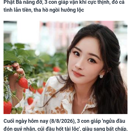
Phật Bà nâng đỡ, 3 con giáp vận khí cực thịnh, đỏ cả
tình lẫn tiền, tha hồ ngồi hưởng lộc
Cuối ngày hôm nay (8/8/2026), 3 con giáp 'ngửa đầu
đón quý nhân, cúi đầu hốt tài lộc', giàu sang bất chấp,