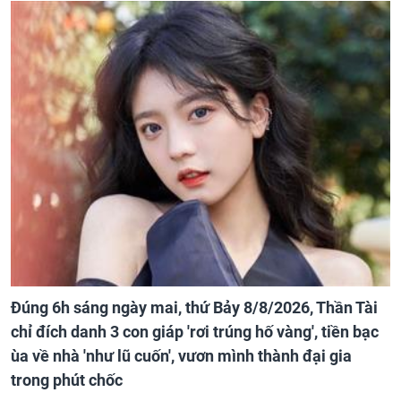
Đúng 6h sáng ngày mai, thứ Bảy 8/8/2026, Thần Tài
chỉ đích danh 3 con giáp 'rơi trúng hố vàng', tiền bạc
ùa về nhà 'như lũ cuốn', vươn mình thành đại gia
trong phút chốc