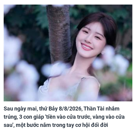
Sau ngày mai, thứ Bảy 8/8/2026, Thần Tài nhắm
trúng, 3 con giáp 'tiền vào cửa trước, vàng vào cửa
sau', một bước nắm trong tay cơ hội đổi đời