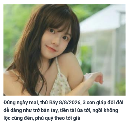
Đúng ngày mai, thứ Bảy 8/8/2026, 3 con giáp đổi đời
dễ dàng như trở bàn tay, tiền tài ùa tới, ngồi không
lộc cũng đến, phú quý theo tới già