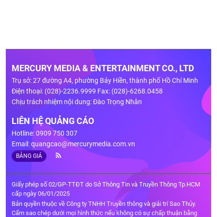
MERCURY MEDIA & ENTERTAINMENT CO., LTD
Trụ sở: 27 đường A4, phường Bảy Hiền, thành phố Hồ Chí Minh
Điện thoại: (028)-2236.9999 Fax: (028)-6268.0458
Chịu trách nhiệm nội dung: Đào Trọng Nhân
LIÊN HỆ QUẢNG CÁO
Hotline: 0909 750 307
Email:
quangcao@mercurymedia.com.vn
BẢNG GIÁ
Giấy phép số 02/GP-TTĐT do Sở Thông Tin và Truyền Thông Tp.HCM
cấp ngày 06/01/2025
Bản quyền thuộc về Công ty TNHH Truyền thông và giải trí Sao Thủy.
Cấm sao chép dưới mọi hình thức nếu không có sự chấp thuận bằng