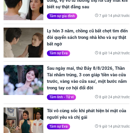
đồng, vợ vô tư hưởng thụ rồi cay mắt khi
biết sự thật đằng sau
7 giờ 14 phút trước
Tâm sự gia đình
Ly hôn 3 năm, chồng cũ bất chợt tìm đến
đòi quyển sách trong nhà kho và sự thật
bất ngờ
8 giờ 14 phút trước
Tâm sự Eva
Sau ngày mai, thứ Bảy 8/8/2026, Thần
Tài nhắm trúng, 3 con giáp 'tiền vào cửa
trước, vàng vào cửa sau', một bước nắm
trong tay cơ hội đổi đời
8 giờ 24 phút trước
Tâm linh - Tử vi
Tôi vô cùng sốc khi phát hiện bí mật của
người yêu và chị gái
9 giờ 14 phút trước
Tâm sự Eva