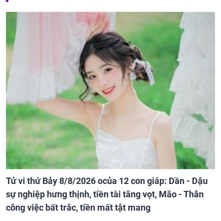
Tử vi thứ Bảy 8/8/2026 ocủa 12 con giáp: Dần - Dậu
sự nghiệp hưng thịnh, tiền tài tăng vọt, Mão - Thân
công việc bất trắc, tiền mất tật mang