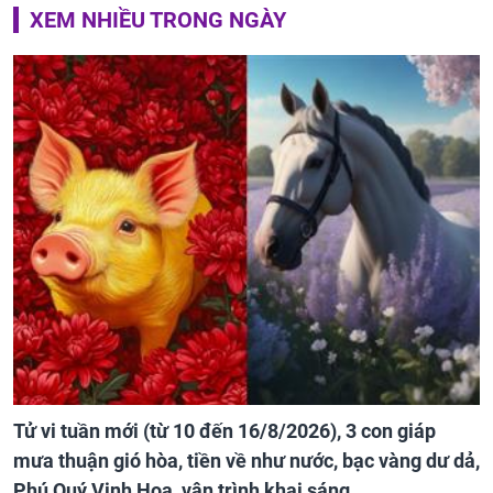
XEM NHIỀU TRONG NGÀY
Tử vi tuần mới (từ 10 đến 16/8/2026), 3 con giáp
mưa thuận gió hòa, tiền về như nước, bạc vàng dư dả,
Phú Quý Vinh Hoa, vận trình khai sáng