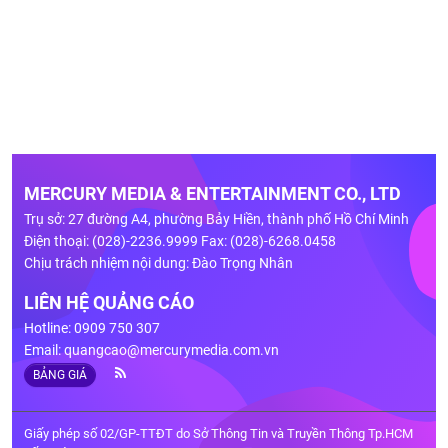
MERCURY MEDIA & ENTERTAINMENT CO., LTD
Trụ sở: 27 đường A4, phường Bảy Hiền, thành phố Hồ Chí Minh
Điện thoại: (028)-2236.9999 Fax: (028)-6268.0458
Chịu trách nhiệm nội dung: Đào Trọng Nhân
LIÊN HỆ QUẢNG CÁO
Hotline: 0909 750 307
Email:
quangcao@mercurymedia.com.vn
BẢNG GIÁ
Giấy phép số 02/GP-TTĐT do Sở Thông Tin và Truyền Thông Tp.HCM