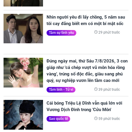
Nhìn người yêu đi lấy chồng, 5 năm sau
tôi cay đắng biết em có một bí mật sốc
29 phút trước
Tâm sự tình yêu
Đúng ngày mai, thứ Sáu 7/8/2026, 3 con
giáp như 'cá chép vượt vũ môn hóa rồng
vàng', trúng số độc đắc, giàu sang phú
quý, sự nghiệp vươn lên tầm cao mới
39 phút trước
Tâm linh - Tử vi
Cái bóng Triệu Lệ Dĩnh vẫn quá lớn với
Vương Dịch Đình trong 'Cửu Môn'
59 phút trước
Sao quốc tế