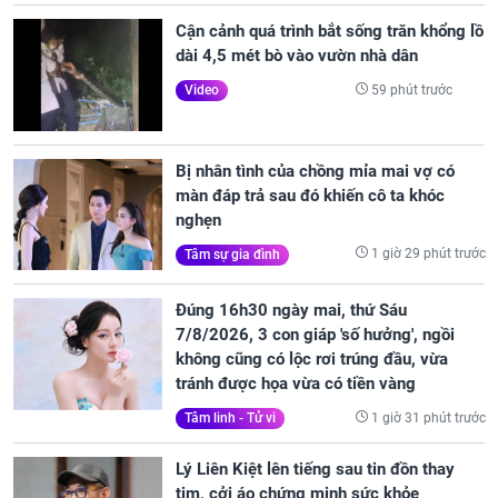
Cận cảnh quá trình bắt sống trăn khổng lồ
dài 4,5 mét bò vào vườn nhà dân
59 phút trước
Video
Bị nhân tình của chồng mỉa mai vợ có
màn đáp trả sau đó khiến cô ta khóc
nghẹn
1 giờ 29 phút trước
Tâm sự gia đình
Đúng 16h30 ngày mai, thứ Sáu
7/8/2026, 3 con giáp 'số hưởng', ngồi
không cũng có lộc rơi trúng đầu, vừa
tránh được họa vừa có tiền vàng
1 giờ 31 phút trước
Tâm linh - Tử vi
Lý Liên Kiệt lên tiếng sau tin đồn thay
tim, cởi áo chứng minh sức khỏe