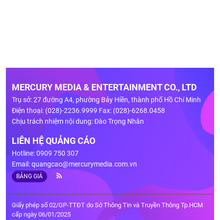
MERCURY MEDIA & ENTERTAINMENT CO., LTD
Trụ sở: 27 đường A4, phường Bảy Hiền, thành phố Hồ Chí Minh
Điện thoại: (028)-2236.9999 Fax: (028)-6268.0458
Chịu trách nhiệm nội dung: Đào Trọng Nhân
LIÊN HỆ QUẢNG CÁO
Hotline: 0909 750 307
Email:
quangcao@mercurymedia.com.vn
BẢNG GIÁ
Giấy phép số 02/GP-TTĐT do Sở Thông Tin và Truyền Thông Tp.HCM
cấp ngày 06/01/2025