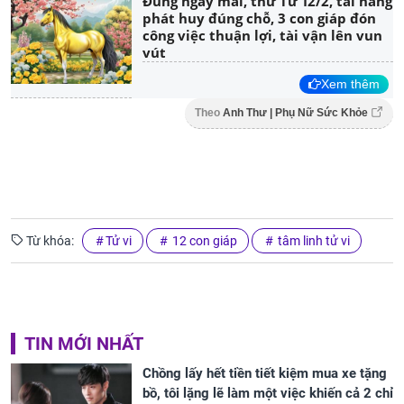
Đúng ngày mai, thứ Tư 12/2, tài năng
phát huy đúng chỗ, 3 con giáp đón
công việc thuận lợi, tài vận lên vun
vút
Xem thêm
Theo
Anh Thư | Phụ Nữ Sức Khỏe
Từ khóa:
Tử vi
12 con giáp
tâm linh tử vi
TIN MỚI NHẤT
Chồng lấy hết tiền tiết kiệm mua xe tặng
bồ, tôi lặng lẽ làm một việc khiến cả 2 chỉ