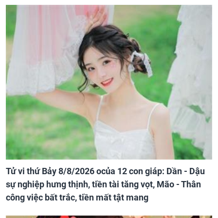
Tử vi thứ Bảy 8/8/2026 ocủa 12 con giáp: Dần - Dậu
sự nghiệp hưng thịnh, tiền tài tăng vọt, Mão - Thân
công việc bất trắc, tiền mất tật mang