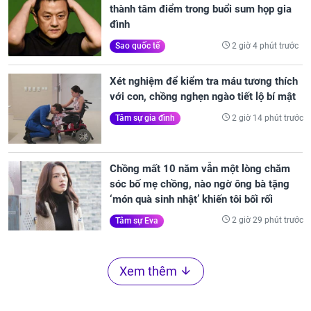
thành tâm điểm trong buổi sum họp gia
đình
2 giờ 4 phút trước
Sao quốc tế
Xét nghiệm để kiểm tra máu tương thích
với con, chồng nghẹn ngào tiết lộ bí mật
2 giờ 14 phút trước
Tâm sự gia đình
Chồng mất 10 năm vẫn một lòng chăm
sóc bố mẹ chồng, nào ngờ ông bà tặng
‘món quà sinh nhật’ khiến tôi bối rối
2 giờ 29 phút trước
Tâm sự Eva
Xem thêm