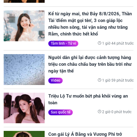
Kể từ ngày mai, thứ Bảy 8/8/2026, Thần
Tài 'điểm mặt gọi tên', 3 con giáp lộc
nhiều hơn sông, tài vận sáng như trăng
Rằm, chính thức hết khổ
1 giờ 44 phút trước
Tâm linh - Tử vi
Người dân ghi lại được cảnh tượng hàng
triệu con châu chấu bay trên bầu trời như
ngày tận thế
1 giờ 59 phút trước
Video
Triệu Lộ Tư muốn bứt phá khỏi vùng an
toàn
2 giờ 0 phút trước
Sao quốc tế
Con gái Lý Á Bằng và Vương Phi trở