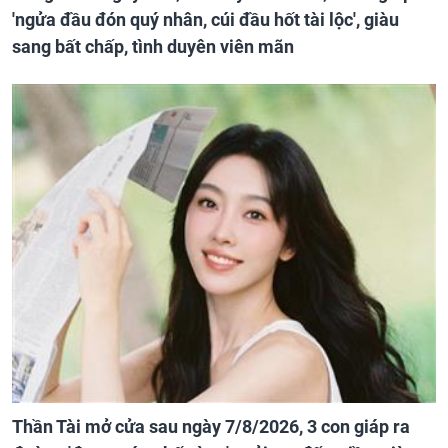
'ngửa đầu đón quý nhân, cúi đầu hốt tài lộc', giàu
sang bất chấp, tình duyên viên mãn
Thần Tài mở cửa sau ngày 7/8/2026, 3 con giáp ra