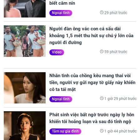
biết câm nín
29 phút trước
Ngoại tình
Người đàn ông vác con cá sấu dài
khoảng 1,5 mét thu hút sự chú ý lớn của
người đi đường
59 phút trước
Video
Nhân tình của chồng kêu mang thai vòi
tiền, người vợ gửi ngay tờ giấy này khiến
cô ta tái mặt
1 giờ 29 phút trước
Ngoại tình
Phát sinh việc bất ngờ trước ngày ly hôn
khiến tôi hoảng loạn và sau đó tỉnh ngộ
1 giờ 44 phút trước
Tâm sự gia đình