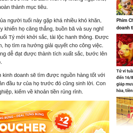
hoàn thành mục tiêu.
của người tuổi này gặp khá nhiều khó khăn,
Phim Ch
doanh t
y khiến họ căng thẳng, buồn bã và suy nghĩ
tuổi Tý mới khởi sắc, tài lộc hanh thông. Được
, họ tìm ra hướng giải quyết cho công việc.
g dễ đạt được thành tích xuất sắc, bước lên
.
Tử vi tu
m kinh doanh sẽ tìm được nguồn hàng tốt với
đến 16/8
n đầu tư của họ trước đó cũng sinh lời. Con
giáp mưa
hòa, tiề
ghiệp, kiếm về khoản tiền rủng rỉnh.
bạc vàng
Quý Vinh
trình kh