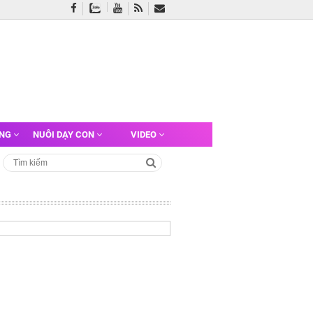
ỠNG
NUÔI DẠY CON
VIDEO