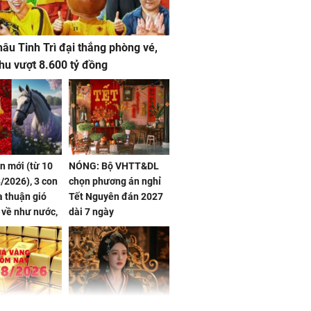
âu Tinh Trì đại thắng phòng vé,
hu vượt 8.600 tỷ đồng
ần mới (từ 10
NÓNG: Bộ VHTT&DL
/2026), 3 con
chọn phương án nghỉ
 thuận gió
Tết Nguyên đán 2027
n về như nước,
dài 7 ngày
 dư dả, Phú
 Hoa, vận
ai sáng