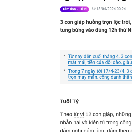
18/04/2024 00:24
Tâm linh - Tử vi
3 con giáp hưởng trọn lộc trời
tưng bừng vào đúng 12h thứ 
Từ nay đến cuối tháng 4, 3 con
mát mái, tiền của dồi dào, già
Trong 7 ngày tới 17/4-23/4, 3
trọn may mắn, công danh thăn
Tuổi Tý
Theo
tử vi
12 con giáp, những 
nhẫn nại và kiên trì trong côn
dám nghĩ dám làm, dám theo 