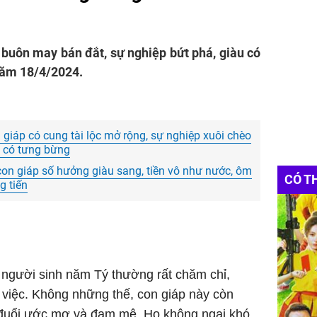
, buôn may bán đắt, sự nghiệp bứt phá, giàu có
Năm 18/4/2024.
 giáp có cung tài lộc mở rộng, sự nghiệp xuôi chèo
u có tưng bừng
 con giáp số hưởng giàu sang, tiền vô như nước, ôm
CÓ T
g tiến
người sinh năm Tý thường rất chăm chỉ,
g việc. Không những thế, con giáp này còn
đuổi ước mơ và đam mê. Họ không ngại khó,