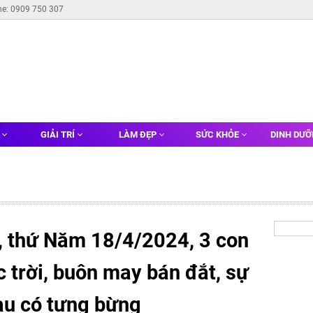
ne: 0909 750 307
G
GIẢI TRÍ
LÀM ĐẸP
SỨC KHỎE
DINH DƯ
 thứ Năm 18/4/2024, 3 con
c trời, buôn may bán đắt, sự
àu có tưng bừng