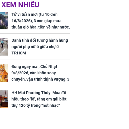
 hôm nay,
'Bách Hoa Sát' vừa kết
 XEM NHIỀU
/2026: Tăng
thúc, Mạnh Tử Nghĩa
44 triệu
đã vướng tranh luận
Tử vi tuần mới (từ 10 đến
ợng
16/8/2026), 3 con giáp mưa
thuận gió hòa, tiền về như nước,
bạc vàng dư dả, Phú Quý Vinh
Hoa, vận trình khai sáng
Danh tính đối tượng hành hung
người phụ nữ ở giữa chợ ở
TP.HCM
Đúng ngày mai, Chủ Nhật
ngày cuối
9/8/2026, càn khôn xoay
âm lịch, 3 con
chuyển, vận trình thịnh vượng, 3
ng phát Tài
con giáp nhận phúc khí nhà trời,
 Quý trăm bề,
tình tiền đỏ như son, vận may
h Phượng
HH Mai Phương Thúy: Mua đồ
hanh thông
m trọn cơ
hiệu theo "lô", tặng em gái biệt
sộ
thự 120 tỷ trong "nốt nhạc"