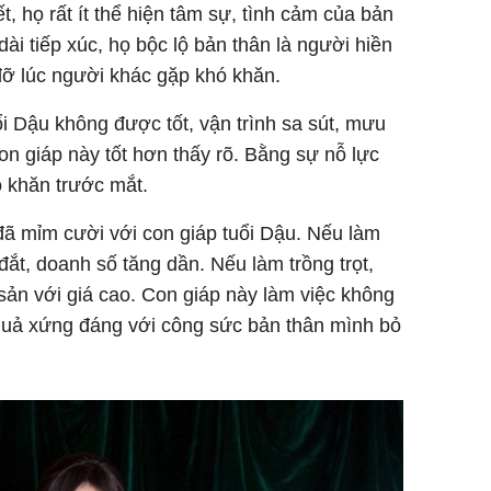
t, họ rất ít thể hiện tâm sự, tình cảm của bản
dài tiếp xúc, họ bộc lộ bản thân là người hiền
 đỡ lúc người khác gặp khó khăn.
ổi Dậu không được tốt, vận trình sa sút, mưu
on giáp này tốt hơn thấy rõ. Bằng sự nỗ lực
ó khăn trước mắt.
đã mỉm cười với con giáp tuổi Dậu. Nếu làm
ắt, doanh số tăng dần. Nếu làm trồng trọt,
ản với giá cao. Con giáp này làm việc không
quả xứng đáng với công sức bản thân mình bỏ