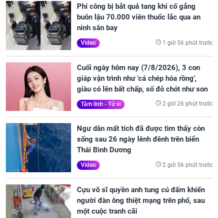
Phi công bị bắt quả tang khi cố gắng
buôn lậu 70.000 viên thuốc lắc qua an
ninh sân bay
1 giờ 56 phút trước
Video
Cuối ngày hôm nay (7/8/2026), 3 con
giáp vận trình như 'cá chép hóa rồng',
giàu có lên bất chấp, số đỏ chót như son
2 giờ 26 phút trước
Tâm linh - Tử vi
Ngư dân mất tích đã được tìm thấy còn
sống sau 26 ngày lênh đênh trên biển
Thái Bình Dương
2 giờ 56 phút trước
Video
Cựu võ sĩ quyền anh tung cú đấm khiến
người đàn ông thiệt mạng trên phố, sau
một cuộc tranh cãi