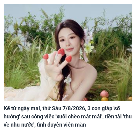
Kể từ ngày mai, thứ Sáu 7/8/2026, 3 con giáp 'số
hưởng' sau công việc 'xuôi chèo mát mái', tiền tài 'thu
về như nước', tình duyên viên mãn