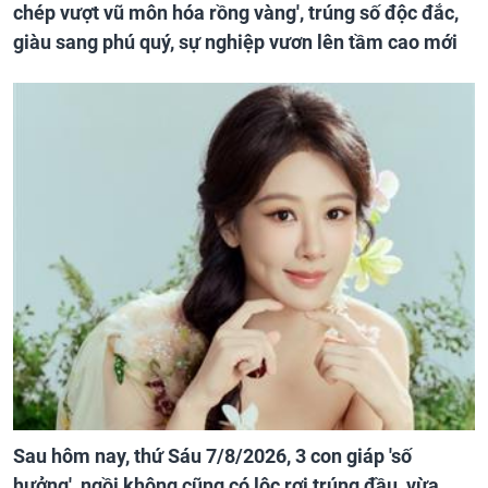
chép vượt vũ môn hóa rồng vàng', trúng số độc đắc,
giàu sang phú quý, sự nghiệp vươn lên tầm cao mới
Sau hôm nay, thứ Sáu 7/8/2026, 3 con giáp 'số
hưởng', ngồi không cũng có lộc rơi trúng đầu, vừa