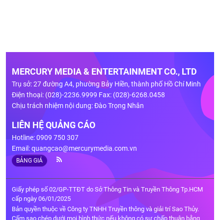
MERCURY MEDIA & ENTERTAINMENT CO., LTD
Trụ sở: 27 đường A4, phường Bảy Hiền, thành phố Hồ Chí Minh
Điện thoại: (028)-2236.9999 Fax: (028)-6268.0458
Chịu trách nhiệm nội dung: Đào Trọng Nhân
LIÊN HỆ QUẢNG CÁO
Hotline: 0909 750 307
Email:
quangcao@mercurymedia.com.vn
BẢNG GIÁ
Giấy phép số 02/GP-TTĐT do Sở Thông Tin và Truyền Thông Tp.HCM
cấp ngày 06/01/2025
Bản quyền thuộc về Công ty TNHH Truyền thông và giải trí Sao Thủy.
Cấm sao chép dưới mọi hình thức nếu không có sự chấp thuận bằng