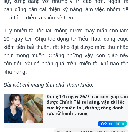
sự, xứng đáng với những vị trí cao hơn. Ngoài ra
bạn cũng cần cải thiện kỹ năng làm việc nhóm để
quá trình diễn ra suôn sẻ hơn.
Tuy nhiên tài lộc lại không được may mắn cho lắm
10 ngày tới. Chịu tác động từ Tiểu Hao, công cuộc
kiếm tiền bất thuận, rất khó đạt được mức thu nhập
như mong muốn. Chẳng những vậy, con giáp này
còn tiêu xài có phần quá trớn khiến tài khí hao tổn
khá nặng.
Bài viết chỉ mang tính chất tham khảo.
Đúng 12h ngày 26/7, các con giáp sau
được Chính Tài soi sáng, vận tài lộc
cực kỳ thuận lợi, đường công danh
rực rỡ hanh thông
Xem thêm