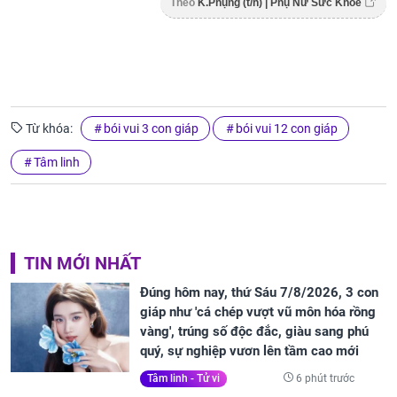
Theo
K.Phụng (t/h) | Phụ Nữ Sức Khỏe
Từ khóa:
bói vui 3 con giáp
bói vui 12 con giáp
Tâm linh
TIN MỚI NHẤT
Đúng hôm nay, thứ Sáu 7/8/2026, 3 con
giáp như 'cá chép vượt vũ môn hóa rồng
vàng', trúng số độc đắc, giàu sang phú
quý, sự nghiệp vươn lên tầm cao mới
6 phút trước
Tâm linh - Tử vi