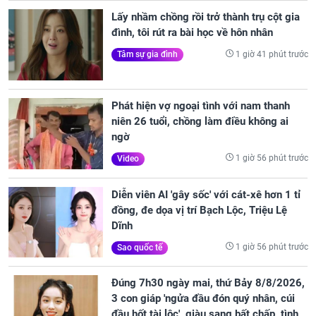
Lấy nhầm chồng rồi trở thành trụ cột gia
đình, tôi rút ra bài học về hôn nhân
1 giờ 41 phút trước
Tâm sự gia đình
Phát hiện vợ ngoại tình với nam thanh
niên 26 tuổi, chồng làm điều không ai
ngờ
1 giờ 56 phút trước
Video
Diễn viên AI 'gây sốc' với cát-xê hơn 1 tỉ
đồng, đe dọa vị trí Bạch Lộc, Triệu Lệ
Dĩnh
1 giờ 56 phút trước
Sao quốc tế
Đúng 7h30 ngày mai, thứ Bảy 8/8/2026,
3 con giáp 'ngửa đầu đón quý nhân, cúi
đầu hốt tài lộc', giàu sang bất chấp, tình