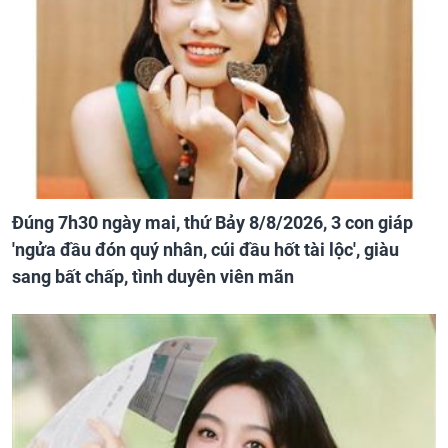
Đúng 7h30 ngày mai, thứ Bảy 8/8/2026, 3 con giáp
'ngửa đầu đón quý nhân, cúi đầu hốt tài lộc', giàu
sang bất chấp, tình duyên viên mãn