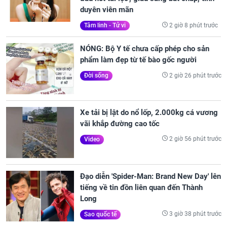
duyên viên mãn
2 giờ 8 phút trước
Tâm linh - Tử vi
NÓNG: Bộ Y tế chưa cấp phép cho sản
phẩm làm đẹp từ tế bào gốc người
2 giờ 26 phút trước
Đời sống
Xe tải bị lật do nổ lốp, 2.000kg cá vương
vãi khắp đường cao tốc
2 giờ 56 phút trước
Video
Đạo diễn 'Spider-Man: Brand New Day' lên
tiếng về tin đồn liên quan đến Thành
Long
3 giờ 38 phút trước
Sao quốc tế