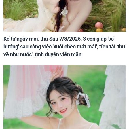
Kể từ ngày mai, thứ Sáu 7/8/2026, 3 con giáp 'số
hưởng' sau công việc 'xuôi chèo mát mái', tiền tài 'thu
về như nước', tình duyên viên mãn