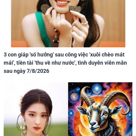
3 con giáp 'số hưởng' sau công việc 'xuôi chèo mát
mái', tiền tài 'thu về như nước', tình duyên viên mãn
sau ngày 7/8/2026