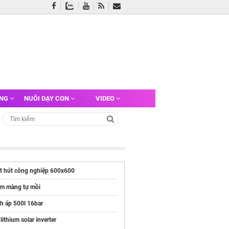
ỠNG
NUÔI DẠY CON
VIDEO
t hút công nghiệp 600x600
m màng tự mồi
ch áp 500l 16bar
lithium solar inverter