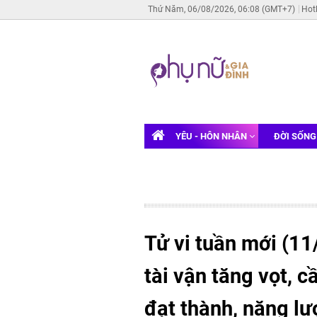
Thứ Năm, 06/08/2026, 06:08 (GMT+7)
Hot
YÊU - HÔN NHÂN
ĐỜI SỐN
Tử vi tuần mới (11
tài vận tăng vọt, 
đạt thành, năng l