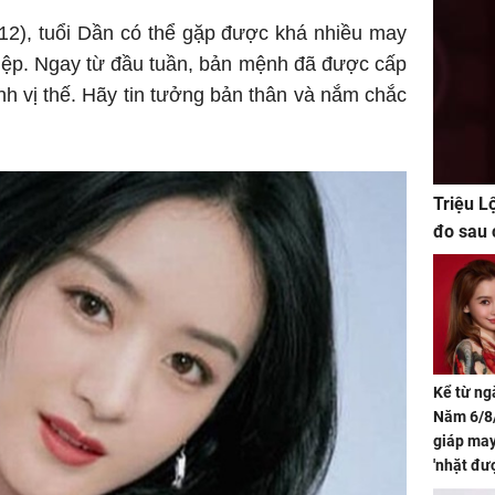
/12), tuổi Dần có thể gặp được khá nhiều may
iệp. Ngay từ đầu tuần, bản mệnh đã được cấp
nh vị thế. Hãy tin tưởng bản thân và nắm chắc
Triệu L
đo sau 
Kể từ ng
Năm 6/8/
giáp ma
'nhặt đư
khí tràn 