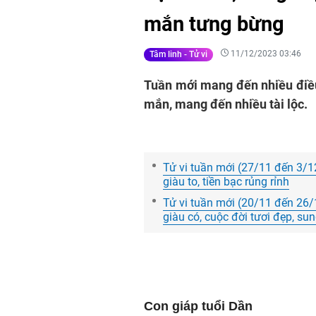
mắn tưng bừng
11/12/2023 03:46
Tâm linh - Tử vi
Tuần mới mang đến nhiều điều
mắn, mang đến nhiều tài lộc.
Tử vi tuần mới (27/11 đến 3/1
giàu to, tiền bạc rủng rỉnh
Tử vi tuần mới (20/11 đến 26/1
giàu có, cuộc đời tươi đẹp, su
Con giáp tuổi Dần