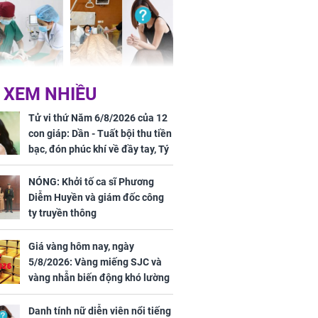
một đêm
 tuổi biến
Danh tính nữ diễn viên
 XEM NHIỀU
ng mặt khi bị
nổi tiếng gặp tai nạn,
g xóm cắn
phải khâu 50 mũi
Tử vi thứ Năm 6/8/2026 của 12
con giáp: Dần - Tuất bội thu tiền
bạc, đón phúc khí về đầy tay, Tý
- Mão công việc khó khăn, tiền
bạc đội nón ra đi
Hà ví Lisa
NÓNG: Khởi tố ca sĩ Phương
ái vùng quê ở
Diễm Huyền và giám đốc công
ển
ty truyền thông
Giá vàng hôm nay, ngày
5/8/2026: Vàng miếng SJC và
vàng nhẫn biến động khó lường
Danh tính nữ diễn viên nổi tiếng