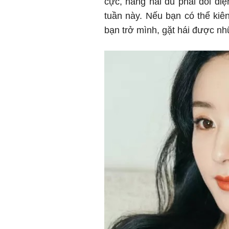
cực, hăng hái dù phải đối d
tuần này. Nếu bạn có thể kiên 
bạn trở mình, gặt hái được nh