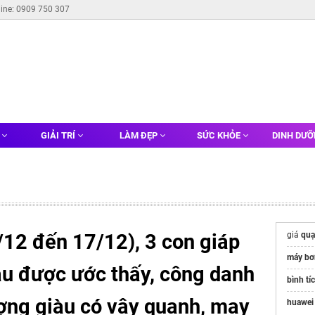
line: 0909 750 307
G
GIẢI TRÍ
LÀM ĐẸP
SỨC KHỎE
DINH DƯ
/12 đến 17/12), 3 con giáp
giá
quạ
máy bơ
cầu được ước thấy, công danh
bình tí
ượng giàu có vây quanh, may
huawei 