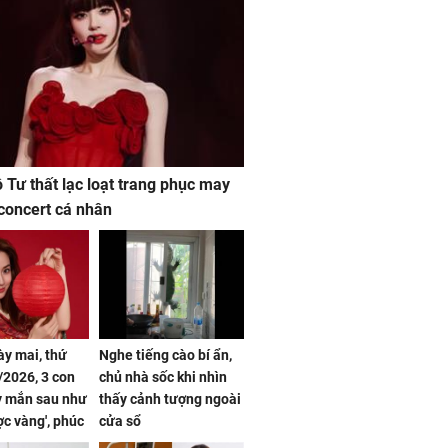
ộ Tư thất lạc loạt trang phục may
concert cá nhân
ày mai, thứ
Nghe tiếng cào bí ẩn,
2026, 3 con
chủ nhà sốc khi nhìn
y mắn sau như
thấy cảnh tượng ngoài
ợc vàng', phúc
cửa sổ
đầy, dễ giàu sụ