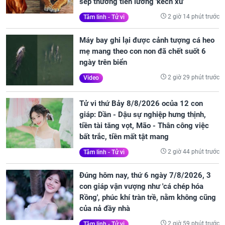
sếp thưởng tiền lương 'kếch xù'
2 giờ 14 phút trước
Tâm linh - Tử vi
Máy bay ghi lại được cảnh tượng cá heo
mẹ mang theo con non đã chết suốt 6
ngày trên biển
2 giờ 29 phút trước
Video
Tử vi thứ Bảy 8/8/2026 ocủa 12 con
giáp: Dần - Dậu sự nghiệp hưng thịnh,
tiền tài tăng vọt, Mão - Thân công việc
bất trắc, tiền mất tật mang
2 giờ 44 phút trước
Tâm linh - Tử vi
Đúng hôm nay, thứ 6 ngày 7/8/2026, 3
con giáp vận vượng như 'cá chép hóa
Rồng', phúc khí tràn trề, nằm không cũng
của nả đầy nhà
2 giờ 59 phút trước
Tâm linh - Tử vi