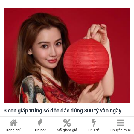
3 con giáp trúng số độc đắc đúng 300 tỷ vào ngày
7/8/2026, tiền về trĩu túi, phúc cao hơn núi, lộc nhiều
hơn sông, giàu sang no đủ
Trang chủ
Tin hot
Mã giảm giá
Chủ đề
Chuyên mục