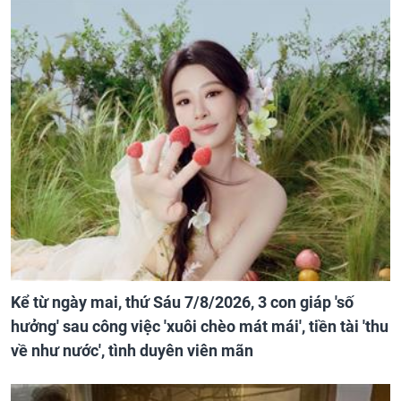
Kể từ ngày mai, thứ Sáu 7/8/2026, 3 con giáp 'số
hưởng' sau công việc 'xuôi chèo mát mái', tiền tài 'thu
về như nước', tình duyên viên mãn