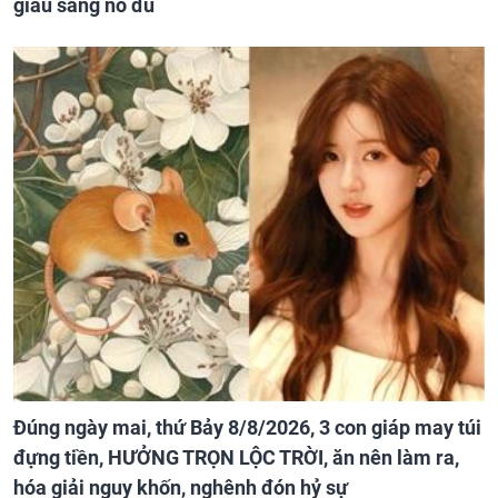
giàu sang no đủ
Đúng ngày mai, thứ Bảy 8/8/2026, 3 con giáp may túi
đựng tiền, HƯỞNG TRỌN LỘC TRỜI, ăn nên làm ra,
hóa giải nguy khốn, nghênh đón hỷ sự