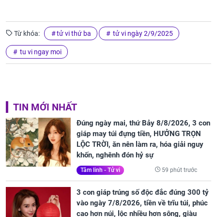
Từ khóa:
tử vi thứ ba
tử vi ngày 2/9/2025
tu vi ngay moi
TIN MỚI NHẤT
Đúng ngày mai, thứ Bảy 8/8/2026, 3 con
giáp may túi đựng tiền, HƯỞNG TRỌN
LỘC TRỜI, ăn nên làm ra, hóa giải nguy
khốn, nghênh đón hỷ sự
59 phút trước
Tâm linh - Tử vi
3 con giáp trúng số độc đắc đúng 300 tỷ
vào ngày 7/8/2026, tiền về trĩu túi, phúc
cao hơn núi, lộc nhiều hơn sông, giàu