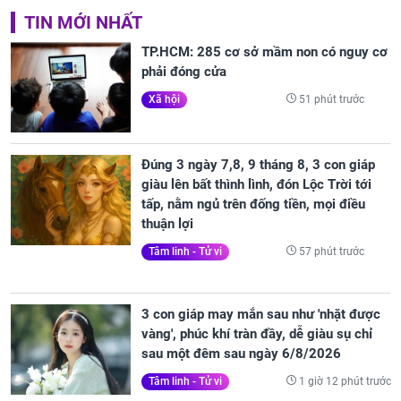
TIN MỚI NHẤT
TP.HCM: 285 cơ sở mầm non có nguy cơ
phải đóng cửa
51 phút trước
Xã hội
Đúng 3 ngày 7,8, 9 tháng 8, 3 con giáp
giàu lên bất thình lình, đón Lộc Trời tới
tấp, nằm ngủ trên đống tiền, mọi điều
thuận lợi
57 phút trước
Tâm linh - Tử vi
3 con giáp may mắn sau như 'nhặt được
vàng', phúc khí tràn đầy, dễ giàu sụ chỉ
sau một đêm sau ngày 6/8/2026
1 giờ 12 phút trước
Tâm linh - Tử vi