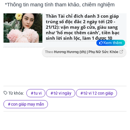
*Thông tin mang tính tham khảo, chiêm nghiệm
Thần Tài chỉ đích danh 3 con giáp
trúng số độc đắc 2 ngày tới (20 -
21/12): vận may gõ cửa, giàu sang
như 'hổ mọc thêm cánh', tiền bạc
sinh lời sinh lộc, làm 1 được 10
Xem thêm
Theo
Hương Hương (t/h) | Phụ Nữ Sức Khỏe
Từ khóa:
tu vi
tử vi ngày
tử vi 12 con giáp
con giáp may mắn