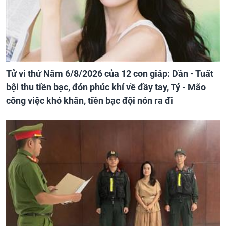
Tử vi thứ Năm 6/8/2026 của 12 con giáp: Dần - Tuất
bội thu tiền bạc, đón phúc khí về đầy tay, Tý - Mão
công việc khó khăn, tiền bạc đội nón ra đi