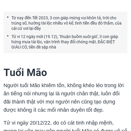
Từ nay đến Tết 2023, 3 con giáp mừng vui khôn tả, trời cho
trúng số, hưởng tài lộc nhiều vô kể, tình tiền đều đỏ thắm, của
cải cứ vơi lại đầy
Tử vi 12 ngày mới (19.12), ‘thuận buồm xuôi gió’, 3 con giáp
hứng mưa tài lộc, vận trình thay đổi chóng mặt, ĐẶC BIỆT
GIÀU CÓ, tiền đè sập nhà
Tuổi Mão
Người tuổi Mão khiêm tốn, không khéo léo trong lời
ăn tiếng nói nhưng lại là người chân thật, luôn đối
đãi thành thật với mọi người nên cũng tạo dựng
được không ít các mối nhân duyên tốt đẹp.
Tử vi ngày 20/12/22, do có cát tinh nhập mệnh,
mang lại vận may nên người tuổi Mão có được vô số