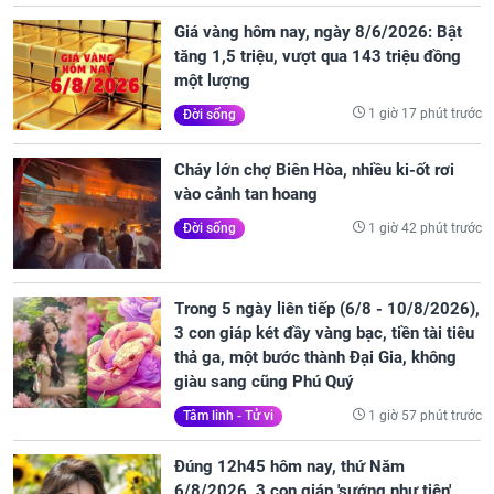
Giá vàng hôm nay, ngày 8/6/2026: Bật
tăng 1,5 triệu, vượt qua 143 triệu đồng
một lượng
1 giờ 17 phút trước
Đời sống
Cháy lớn chợ Biên Hòa, nhiều ki-ốt rơi
vào cảnh tan hoang
1 giờ 42 phút trước
Đời sống
Trong 5 ngày liên tiếp (6/8 - 10/8/2026),
3 con giáp két đầy vàng bạc, tiền tài tiêu
thả ga, một bước thành Đại Gia, không
giàu sang cũng Phú Quý
1 giờ 57 phút trước
Tâm linh - Tử vi
Đúng 12h45 hôm nay, thứ Năm
6/8/2026, 3 con giáp 'sướng như tiên',