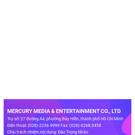
MERCURY MEDIA & ENTERTAINMENT CO., LTD
Trụ sở: 27 đường A4, phường Bảy Hiền, thành phố Hồ Chí Minh
Điện thoại: (028)-2236.9999 Fax: (028)-6268.0458
Chịu trách nhiệm nội dung: Đào Trọng Nhân