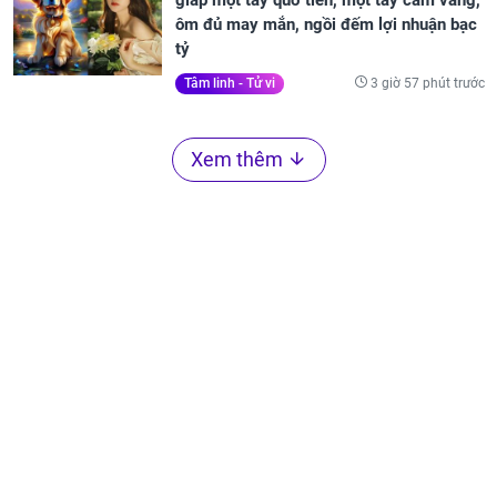
giáp một tay quơ tiền, một tay cầm vàng,
ôm đủ may mắn, ngồi đếm lợi nhuận bạc
tỷ
3 giờ 57 phút trước
Tâm linh - Tử vi
Xem thêm