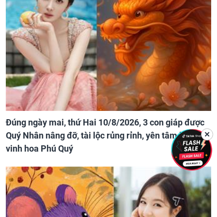
Đúng ngày mai, thứ Hai 10/8/2026, 3 con giáp được
✕
Quý Nhân nâng đỡ, tài lộc rủng rỉnh, yên tâm hưởng
vinh hoa Phú Quý