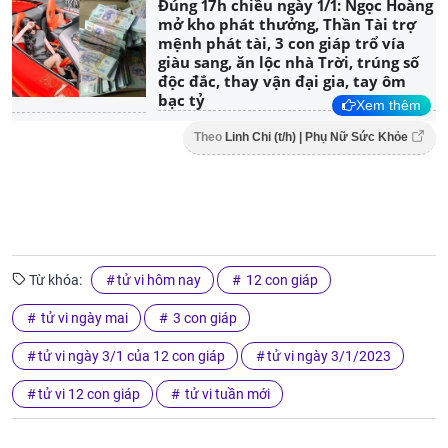
Đúng 17h chiều ngày 1/1: Ngọc Hoàng
mở kho phát thưởng, Thần Tài trợ
mệnh phát tài, 3 con giáp trổ vía
giàu sang, ăn lộc nhà Trời, trúng số
độc đắc, thay vận đại gia, tay ôm
bạc tỷ
Xem thêm
Theo
Linh Chi (t/h) | Phụ Nữ Sức Khỏe
Từ khóa:
tử vi hôm nay
12 con giáp
tử vi ngày mai
3 con giáp
tử vi ngày 3/1 của 12 con giáp
tử vi ngày 3/1/2023
tử vi 12 con giáp
tử vi tuần mới