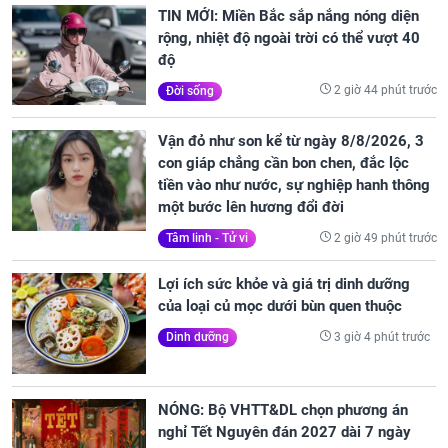
TIN MỚI: Miền Bắc sắp nắng nóng diện
rộng, nhiệt độ ngoài trời có thể vượt 40
độ
2 giờ 44 phút trước
Đời sống
Vận đỏ như son kể từ ngày 8/8/2026, 3
con giáp chẳng cần bon chen, đắc lộc
tiền vào như nước, sự nghiệp hanh thông
một bước lên hương đổi đời
2 giờ 49 phút trước
Tâm linh - Tử vi
Lợi ích sức khỏe và giá trị dinh dưỡng
của loại củ mọc dưới bùn quen thuộc
3 giờ 4 phút trước
Dinh dưỡng
NÓNG: Bộ VHTT&DL chọn phương án
nghỉ Tết Nguyên đán 2027 dài 7 ngày