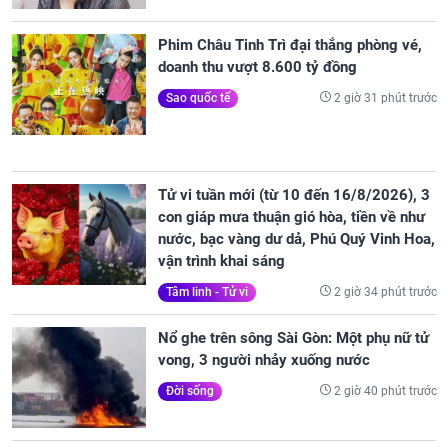
Phim Châu Tinh Trì đại thắng phòng vé,
doanh thu vượt 8.600 tỷ đồng
2 giờ 31 phút trước
Sao quốc tế
Tử vi tuần mới (từ 10 đến 16/8/2026), 3
con giáp mưa thuận gió hòa, tiền về như
nước, bạc vàng dư dả, Phú Quý Vinh Hoa,
vận trình khai sáng
2 giờ 34 phút trước
Tâm linh - Tử vi
Nổ ghe trên sông Sài Gòn: Một phụ nữ tử
vong, 3 người nhảy xuống nước
2 giờ 40 phút trước
Đời sống