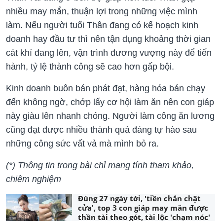
nhiều may mắn, thuận lợi trong những việc mình
làm. Nếu người tuổi Thân đang có kế hoạch kinh
doanh hay đầu tư thì nên tận dụng khoảng thời gian
cát khí đang lên, vận trình đương vượng này để tiến
hành, tỷ lệ thành công sẽ cao hơn gấp bội.
Kinh doanh buôn bán phát đạt, hàng hóa bán chạy
đến không ngờ, chớp lấy cơ hội làm ăn nên con giáp
này giàu lên nhanh chóng. Người làm công ăn lương
cũng đạt được nhiều thành quả đáng tự hào sau
những công sức vất vả mà mình bỏ ra.
(*) Thông tin trong bài chỉ mang tính tham khảo,
chiêm nghiệm
Đúng 27 ngày tới, 'tiền chắn chật
cửa', top 3 con giáp may mắn được
thần tài theo gót, tài lộc 'chạm nóc'