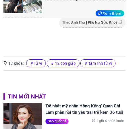
Xem thêm
Theo
Anh Thư | Phụ Nữ Sức Khỏe
Từ khóa:
Tử vi
12 con giáp
tâm linh tử vi
TIN MỚI NHẤT
'Đệ nhất mỹ nhân Hồng Kông' Quan Chi
Lâm phản hồi tin yêu trai trẻ kém 36 tuổi
1 giờ 4 phút trước
Sao quốc tế