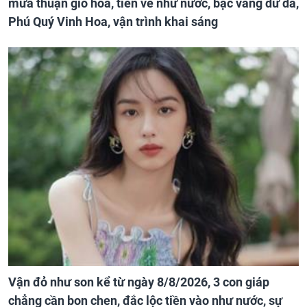
mưa thuận gió hòa, tiền về như nước, bạc vàng dư dả,
Phú Quý Vinh Hoa, vận trình khai sáng
Vận đỏ như son kể từ ngày 8/8/2026, 3 con giáp
chẳng cần bon chen, đắc lộc tiền vào như nước, sự