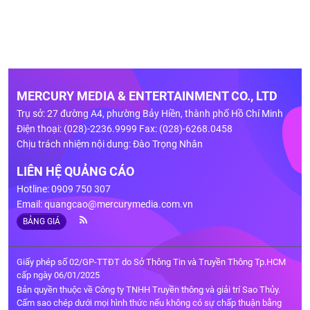
MERCURY MEDIA & ENTERTAINMENT CO., LTD
Trụ sở: 27 đường A4, phường Bảy Hiền, thành phố Hồ Chí Minh
Điện thoại: (028)-2236.9999 Fax: (028)-6268.0458
Chịu trách nhiệm nội dung: Đào Trọng Nhân
LIÊN HỆ QUẢNG CÁO
Hotline: 0909 750 307
Email:
quangcao@mercurymedia.com.vn
BẢNG GIÁ
Giấy phép số 02/GP-TTĐT do Sở Thông Tin và Truyền Thông Tp.HCM
cấp ngày 06/01/2025
Bản quyền thuộc về Công ty TNHH Truyền thông và giải trí Sao Thủy.
Cấm sao chép dưới mọi hình thức nếu không có sự chấp thuận bằng