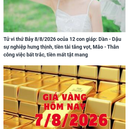
Tử vi thứ Bảy 8/8/2026 ocủa 12 con giáp: Dần - Dậu
sự nghiệp hưng thịnh, tiền tài tăng vọt, Mão - Thân
công việc bất trắc, tiền mất tật mang