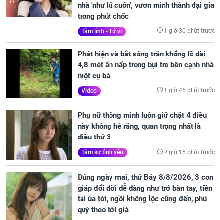
nhà 'như lũ cuốn', vươn mình thành đại gia
trong phút chốc
1 giờ 30 phút trước
Tâm linh - Tử vi
Phát hiện và bắt sống trăn khổng lồ dài
4,8 mét ẩn nấp trong bụi tre bên cạnh nhà
một cụ bà
1 giờ 45 phút trước
Video
Phụ nữ thông minh luôn giữ chặt 4 điều
này không hé răng, quan trọng nhất là
điều thứ 3
2 giờ 15 phút trước
Tâm sự tình yêu
Đúng ngày mai, thứ Bảy 8/8/2026, 3 con
giáp đổi đời dễ dàng như trở bàn tay, tiền
tài ùa tới, ngồi không lộc cũng đến, phú
quý theo tới già