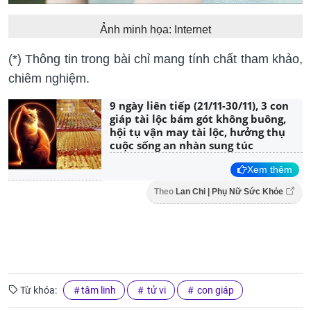
Ảnh minh họa: Internet
(*) Thông tin trong bài chỉ mang tính chất tham khảo,
chiêm nghiệm.
9 ngày liên tiếp (21/11-30/11), 3 con
giáp tài lộc bám gót không buông,
hội tụ vận may tài lộc, hưởng thụ
cuộc sống an nhàn sung túc
Xem thêm
Theo
Lan Chi | Phụ Nữ Sức Khỏe
Từ khóa:
tâm linh
tử vi
con giáp