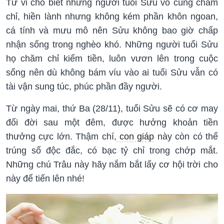
Tử vi cho biết những người tuổi Sửu vô cùng chăm
chỉ, hiền lành nhưng không kém phần khôn ngoan,
cá tính và mưu mô nên Sửu không bao giờ chấp
nhận sống trong nghèo khó. Những người tuổi Sửu
họ chăm chỉ kiếm tiền, luôn vươn lên trong cuộc
sống nên dù không bám víu vào ai tuổi Sửu vẫn có
tài vận sung túc, phúc phần đầy người.
Từ ngày mai, thứ Ba (28/11), tuổi Sửu sẽ có cơ may
đổi đời sau một đêm, được hưởng khoản tiền
thưởng cực lớn. Thậm chí,
con giáp
này còn có thể
trúng số độc đắc, có bạc tỷ chỉ trong chớp mắt.
Những chú Trâu này hãy nắm bắt lấy cơ hội trời cho
này để tiến lên nhé!