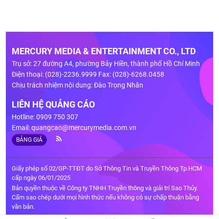
MERCURY MEDIA & ENTERTAINMENT CO., LTD
Trụ sở: 27 đường A4, phường Bảy Hiền, thành phố Hồ Chí Minh
Điện thoại: (028)-2236.9999 Fax: (028)-6268.0458
Chịu trách nhiệm nội dung: Đào Trọng Nhân
LIÊN HỆ QUẢNG CÁO
Hotline: 0909 750 307
Email:
quangcao@mercurymedia.com.vn
BẢNG GIÁ
Giấy phép số 02/GP-TTĐT do Sở Thông Tin và Truyền Thông Tp.HCM
cấp ngày 06/01/2025
Bản quyền thuộc về Công ty TNHH Truyền thông và giải trí Sao Thủy.
Cấm sao chép dưới mọi hình thức nếu không có sự chấp thuận bằng
văn bản.