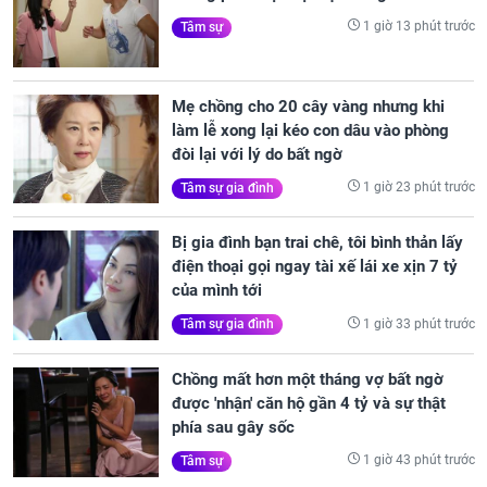
1 giờ 13 phút trước
Tâm sự
Mẹ chồng cho 20 cây vàng nhưng khi
làm lễ xong lại kéo con dâu vào phòng
đòi lại với lý do bất ngờ
1 giờ 23 phút trước
Tâm sự gia đình
Bị gia đình bạn trai chê, tôi bình thản lấy
điện thoại gọi ngay tài xế lái xe xịn 7 tỷ
của mình tới
1 giờ 33 phút trước
Tâm sự gia đình
Chồng mất hơn một tháng vợ bất ngờ
được 'nhận' căn hộ gần 4 tỷ và sự thật
phía sau gây sốc
1 giờ 43 phút trước
Tâm sự