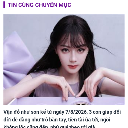
TIN CÙNG CHUYÊN MỤC
Vận đỏ như son kể từ ngày 7/8/2026, 3 con giáp đổi
đời dễ dàng như trở bàn tay, tiền tài ùa tới, ngồi
không lộc cũng đến, phú quý theo tới già