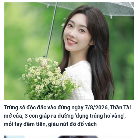
Trúng số độc đắc vào đúng ngày 7/8/2026, Thần Tài
mở cửa, 3 con giáp ra đường 'đụng trúng hố vàng',
mỏi tay đếm tiền, giàu nứt đố đổ vách