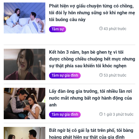
Phát hiện vợ giấu chuyện từng có chồng,
tôi đòi ly hôn nhưng sững sờ khi nghe mẹ
tôi buông câu này
43 phút trước
Tâm sự
Kết hôn 3 năm, bạn bè ghen tỵ vì tôi
được chồng chiều chuộng hết mực nhưng
sự thật phía sau khiến tôi khóc nghẹn
53 phút trước
Tâm sự gia đình
Lấy đàn ông gia trưởng, tôi nhiều lần rơi
nước mắt nhưng bất ngờ hành động của
anh
1 giờ 3 phút trước
Tâm sự gia đình
Bất ngờ bị cô gái lạ tát trên phố, tôi bàng
hoàng phát hiện sự thật của gia đình