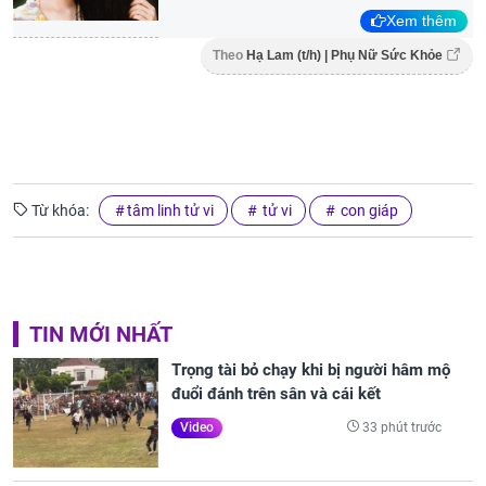
Xem thêm
Theo
Hạ Lam (t/h) | Phụ Nữ Sức Khỏe
Từ khóa:
tâm linh tử vi
tử vi
con giáp
TIN MỚI NHẤT
Trọng tài bỏ chạy khi bị người hâm mộ
đuổi đánh trên sân và cái kết
33 phút trước
Video