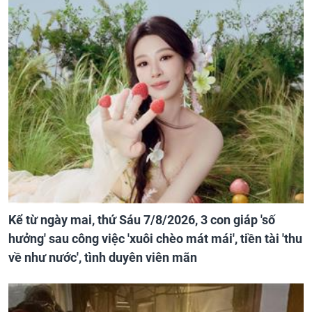
Kể từ ngày mai, thứ Sáu 7/8/2026, 3 con giáp 'số
hưởng' sau công việc 'xuôi chèo mát mái', tiền tài 'thu
về như nước', tình duyên viên mãn