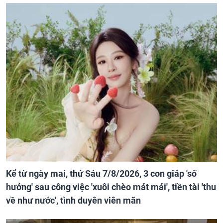
Kể từ ngày mai, thứ Sáu 7/8/2026, 3 con giáp 'số
hưởng' sau công việc 'xuôi chèo mát mái', tiền tài 'thu
về như nước', tình duyên viên mãn