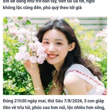
đời dễ dàng như trở bàn tay, tiền tài ùa tới, ngồi
không lộc cũng đến, phú quý theo tới già
Đúng 21h30 ngày mai, thứ Sáu 7/8/2026, 3 con giáp
tiền về trĩu túi, phúc cao hơn núi, lộc nhiều hơn sông,