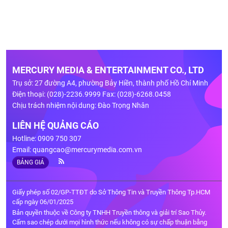
MERCURY MEDIA & ENTERTAINMENT CO., LTD
Trụ sở: 27 đường A4, phường Bảy Hiền, thành phố Hồ Chí Minh
Điện thoại: (028)-2236.9999 Fax: (028)-6268.0458
Chịu trách nhiệm nội dung: Đào Trọng Nhân
LIÊN HỆ QUẢNG CÁO
Hotline: 0909 750 307
Email:
quangcao@mercurymedia.com.vn
BẢNG GIÁ
Giấy phép số 02/GP-TTĐT do Sở Thông Tin và Truyền Thông Tp.HCM
cấp ngày 06/01/2025
Bản quyền thuộc về Công ty TNHH Truyền thông và giải trí Sao Thủy.
Cấm sao chép dưới mọi hình thức nếu không có sự chấp thuận bằng