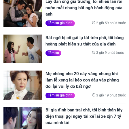
Lấy đàn ông gia trưởng, tôi nhiều lần rơi
nước mắt nhưng bất ngờ hành động của
anh
2 giờ 59 phút trước
Tâm sự gia đình
Bất ngờ bị cô gái lạ tát trên phố, tôi bàng
hoàng phát hiện sự thật của gia đình
3 giờ 9 phút trước
Tâm sự
Mẹ chồng cho 20 cây vàng nhưng khi
làm lễ xong lại kéo con dâu vào phòng
đòi lại với lý do bất ngờ
3 giờ 19 phút trước
Tâm sự gia đình
Bị gia đình bạn trai chê, tôi bình thản lấy
điện thoại gọi ngay tài xế lái xe xịn 7 tỷ
của mình tới