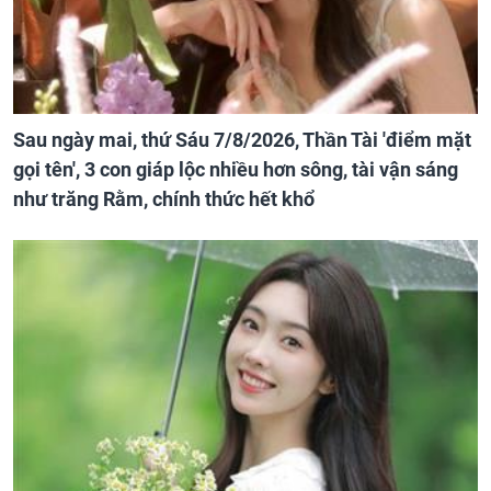
Sau ngày mai, thứ Sáu 7/8/2026, Thần Tài 'điểm mặt
gọi tên', 3 con giáp lộc nhiều hơn sông, tài vận sáng
như trăng Rằm, chính thức hết khổ