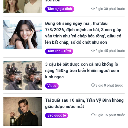
sốc hơn
2 giờ 30 phút trước
Tâm sự gia đình
Đúng 6h sáng ngày mai, thứ Sáu
7/8/2026, định mệnh an bài, 3 con giáp
vận trình như 'cá chép hóa rồng', giàu có
lên bất chấp, số đỏ chót như son
2 giờ 45 phút trước
Tâm linh - Tử vi
3 cậu bé bắt được con cá mú khổng lồ
nặng 150kg trên biển khiến người xem
kinh ngạc
3 giờ 0 phút trước
Video
Tái xuất sau 10 năm, Trần Vỹ Đình không
giấu được nước mắt
3 giờ 15 phút trước
Sao quốc tế