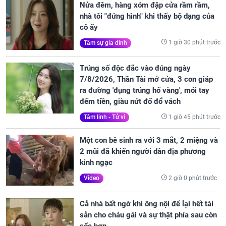
Nửa đêm, hàng xóm đập cửa rầm rầm,
nhà tôi "đứng hình" khi thấy bộ dạng của
cô ấy
1 giờ 30 phút trước
Tâm sự gia đình
Trúng số độc đắc vào đúng ngày
7/8/2026, Thần Tài mở cửa, 3 con giáp
ra đường 'đụng trúng hố vàng', mỏi tay
đếm tiền, giàu nứt đố đổ vách
1 giờ 45 phút trước
Tâm linh - Tử vi
Một con bê sinh ra với 3 mắt, 2 miệng và
2 mũi đã khiến người dân địa phương
kinh ngạc
2 giờ 0 phút trước
Video
Cả nhà bất ngờ khi ông nội để lại hết tài
sản cho cháu gái và sự thật phía sau còn