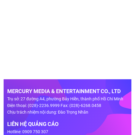
MERCURY MEDIA & ENTERTAINMENT CO., LTD
Trụ sở: 27 đường A4, phường Bảy Hiền, thành phố Hồ Chí Minh
Điện thoại: (028)-2236.9999 Fax: (028)-6268.0458
Chịu trách nhiệm nội dung: Đào Trọng Nhân
LIÊN HỆ QUẢNG CÁO
Hotline: 0909 750 307