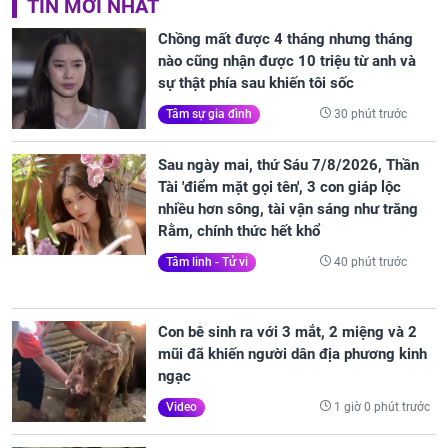
TIN MỚI NHẤT
Chồng mất được 4 tháng nhưng tháng
nào cũng nhận được 10 triệu từ anh và
sự thật phía sau khiến tôi sốc
30 phút trước
Tâm sự gia đình
Sau ngày mai, thứ Sáu 7/8/2026, Thần
Tài 'điểm mặt gọi tên', 3 con giáp lộc
nhiều hơn sông, tài vận sáng như trăng
Rằm, chính thức hết khổ
40 phút trước
Tâm linh - Tử vi
Con bê sinh ra với 3 mắt, 2 miệng và 2
mũi đã khiến người dân địa phương kinh
ngạc
1 giờ 0 phút trước
Video