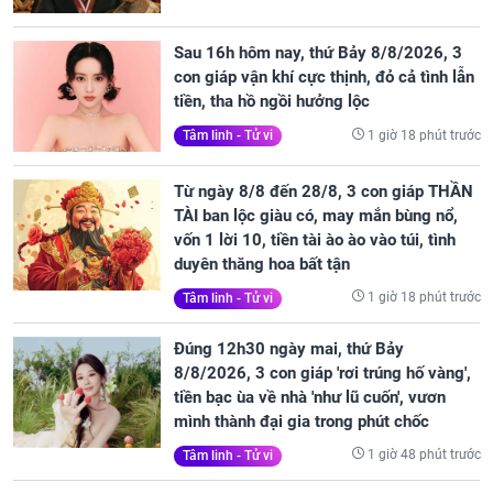
Sau 16h hôm nay, thứ Bảy 8/8/2026, 3
con giáp vận khí cực thịnh, đỏ cả tình lẫn
tiền, tha hồ ngồi hưởng lộc
1 giờ 18 phút trước
Tâm linh - Tử vi
Từ ngày 8/8 đến 28/8, 3 con giáp THẦN
TÀI ban lộc giàu có, may mắn bùng nổ,
vốn 1 lời 10, tiền tài ào ào vào túi, tình
duyên thăng hoa bất tận
1 giờ 18 phút trước
Tâm linh - Tử vi
Đúng 12h30 ngày mai, thứ Bảy
8/8/2026, 3 con giáp 'rơi trúng hố vàng',
tiền bạc ùa về nhà 'như lũ cuốn', vươn
mình thành đại gia trong phút chốc
1 giờ 48 phút trước
Tâm linh - Tử vi