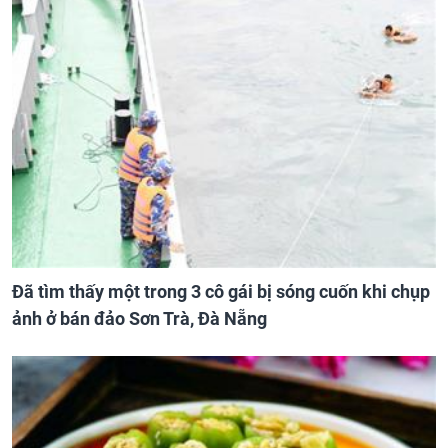
Đã tìm thấy một trong 3 cô gái bị sóng cuốn khi chụp
ảnh ở bán đảo Sơn Trà, Đà Nẵng