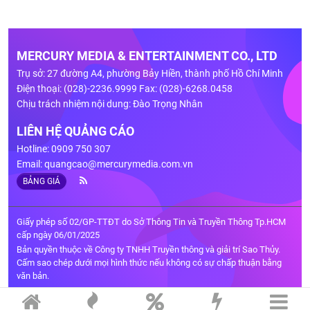
MERCURY MEDIA & ENTERTAINMENT CO., LTD
Trụ sở: 27 đường A4, phường Bảy Hiền, thành phố Hồ Chí Minh
Điện thoại: (028)-2236.9999 Fax: (028)-6268.0458
Chịu trách nhiệm nội dung: Đào Trọng Nhân
LIÊN HỆ QUẢNG CÁO
Hotline: 0909 750 307
Email:
quangcao@mercurymedia.com.vn
BẢNG GIÁ
Giấy phép số 02/GP-TTĐT do Sở Thông Tin và Truyền Thông Tp.HCM
cấp ngày 06/01/2025
Bản quyền thuộc về Công ty TNHH Truyền thông và giải trí Sao Thủy.
Cấm sao chép dưới mọi hình thức nếu không có sự chấp thuận bằng
văn bản.