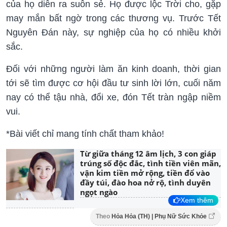
của họ diễn ra suôn sẻ. Họ được lộc Trời cho, gặp
may mắn bất ngờ trong các thương vụ. Trước Tết
Nguyên Đán này, sự nghiệp của họ có nhiều khởi
sắc.
Đối với những người làm ăn kinh doanh, thời gian
tới sẽ tìm được cơ hội đầu tư sinh lời lớn, cuối năm
nay có thể tậu nhà, đổi xe, đón Tết tràn ngập niềm
vui.
*Bài viết chỉ mang tính chất tham khảo!
Từ giữa tháng 12 âm lịch, 3 con giáp
trúng số độc đắc, tình tiền viên mãn,
vận kim tiền mở rộng, tiền đổ vào
đầy túi, đào hoa nở rộ, tình duyên
ngọt ngào
Xem thêm
Theo
Hỏa Hỏa (TH) | Phụ Nữ Sức Khỏe