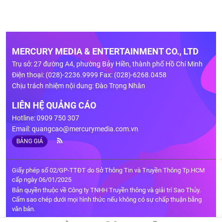
MERCURY MEDIA & ENTERTAINMENT CO., LTD
Trụ sở: 27 đường A4, phường Bảy Hiền, thành phố Hồ Chí Minh
Điện thoại: (028)-2236.9999 Fax: (028)-6268.0458
Chịu trách nhiệm nội dung: Đào Trọng Nhân
LIÊN HỆ QUẢNG CÁO
Hotline: 0909 750 307
Email:
quangcao@mercurymedia.com.vn
BẢNG GIÁ
Giấy phép số 02/GP-TTĐT do Sở Thông Tin và Truyền Thông Tp.HCM
cấp ngày 06/01/2025
Bản quyền thuộc về Công ty TNHH Truyền thông và giải trí Sao Thủy.
Cấm sao chép dưới mọi hình thức nếu không có sự chấp thuận bằng
văn bản.