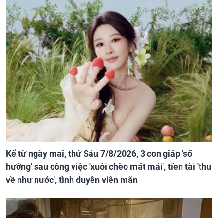
Kể từ ngày mai, thứ Sáu 7/8/2026, 3 con giáp 'số
hưởng' sau công việc 'xuôi chèo mát mái', tiền tài 'thu
về như nước', tình duyên viên mãn