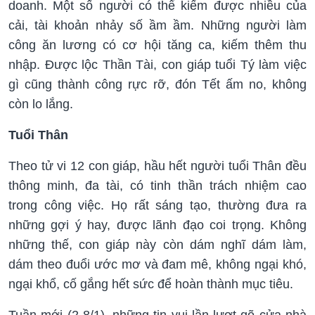
doanh. Một số người có thể kiếm được nhiều của
cải, tài khoản nhảy số ầm ầm. Những người làm
công ăn lương có cơ hội tăng ca, kiếm thêm thu
nhập. Được lộc Thần Tài, con giáp tuổi Tý làm việc
gì cũng thành công rực rỡ, đón Tết ấm no, không
còn lo lắng.
Tuổi Thân
Theo tử vi 12 con giáp, hầu hết người tuổi Thân đều
thông minh, đa tài, có tinh thần trách nhiệm cao
trong công việc. Họ rất sáng tạo, thường đưa ra
những gợi ý hay, được lãnh đạo coi trọng. Không
những thế, con giáp này còn dám nghĩ dám làm,
dám theo đuổi ước mơ và đam mê, không ngại khó,
ngại khổ, cố gắng hết sức để hoàn thành mục tiêu.
Tuần mới (2-8/1), những tin vui lần lượt gõ cửa nhà