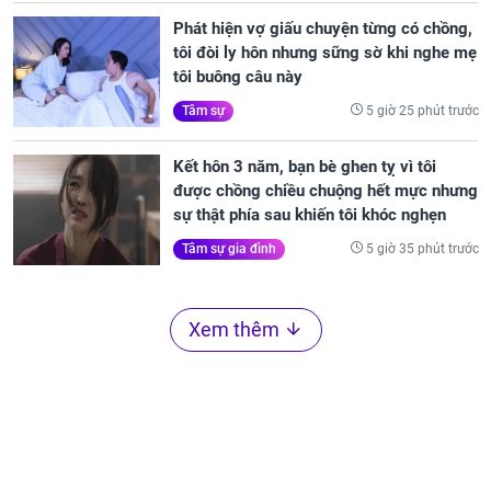
Phát hiện vợ giấu chuyện từng có chồng,
tôi đòi ly hôn nhưng sững sờ khi nghe mẹ
tôi buông câu này
5 giờ 25 phút trước
Tâm sự
Kết hôn 3 năm, bạn bè ghen tỵ vì tôi
được chồng chiều chuộng hết mực nhưng
sự thật phía sau khiến tôi khóc nghẹn
5 giờ 35 phút trước
Tâm sự gia đình
Xem thêm