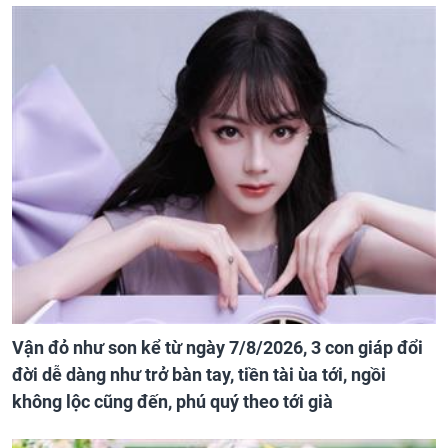
Vận đỏ như son kể từ ngày 7/8/2026, 3 con giáp đổi
đời dễ dàng như trở bàn tay, tiền tài ùa tới, ngồi
không lộc cũng đến, phú quý theo tới già