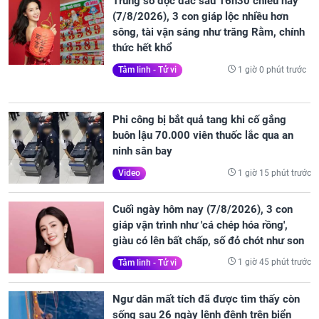
Trúng số độc đắc sau 16h30 chiều nay
(7/8/2026), 3 con giáp lộc nhiều hơn
sông, tài vận sáng như trăng Rằm, chính
thức hết khổ
1 giờ 0 phút trước
Tâm linh - Tử vi
Phi công bị bắt quả tang khi cố gắng
buôn lậu 70.000 viên thuốc lắc qua an
ninh sân bay
1 giờ 15 phút trước
Video
Cuối ngày hôm nay (7/8/2026), 3 con
giáp vận trình như 'cá chép hóa rồng',
giàu có lên bất chấp, số đỏ chót như son
1 giờ 45 phút trước
Tâm linh - Tử vi
Ngư dân mất tích đã được tìm thấy còn
sống sau 26 ngày lênh đênh trên biển