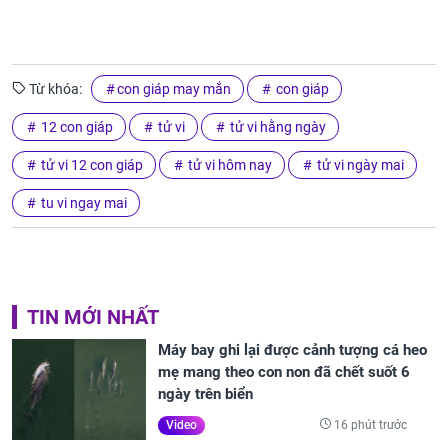
Từ khóa:
con giáp may mắn
con giáp
12 con giáp
tử vi
tử vi hằng ngày
tử vi 12 con giáp
tử vi hôm nay
tử vi ngày mai
tu vi ngay mai
TIN MỚI NHẤT
Máy bay ghi lại được cảnh tượng cá heo
mẹ mang theo con non đã chết suốt 6
ngày trên biển
16 phút trước
Video