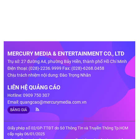
MERCURY MEDIA & ENTERTAINMENT CO., LTD
Trụ sở: 27 đường A4, phường Bảy Hiền, thành phố Hồ Chí Minh
Điện thoại: (028)-2236.9999 Fax: (028)-6268.0458
Chịu trách nhiệm nội dung: Đào Trọng Nhân
LIÊN HỆ QUẢNG CÁO
Hotline: 0909 750 307
Email:
quangcao@mercurymedia.com.vn
BẢNG GIÁ
Giấy phép số 02/GP-TTĐT do Sở Thông Tin và Truyền Thông Tp.HCM
cấp ngày 06/01/2025