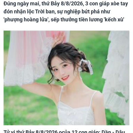
Đúng ngày mai, thứ Bảy 8/8/2026, 3 con giáp xòe tay
đón nhận lộc Trời ban, sự nghiệp bứt phá như
'phượng hoàng lửa', sếp thưởng tiền lương 'kếch xù'
Tử vi thứ Bảy 8/8/2026 ocủa 12 con giáp: Dần - Dậu