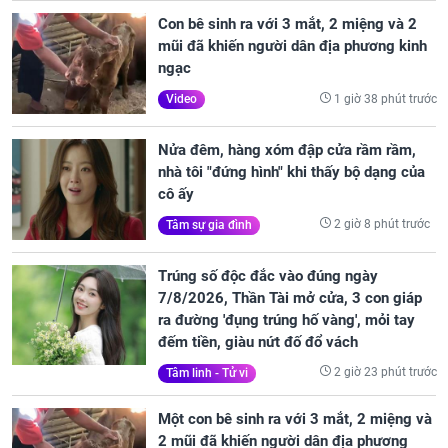
Con bê sinh ra với 3 mắt, 2 miệng và 2
mũi đã khiến người dân địa phương kinh
ngạc
1 giờ 38 phút trước
Video
Nửa đêm, hàng xóm đập cửa rầm rầm,
nhà tôi "đứng hình" khi thấy bộ dạng của
cô ấy
2 giờ 8 phút trước
Tâm sự gia đình
Trúng số độc đắc vào đúng ngày
7/8/2026, Thần Tài mở cửa, 3 con giáp
ra đường 'đụng trúng hố vàng', mỏi tay
đếm tiền, giàu nứt đố đổ vách
2 giờ 23 phút trước
Tâm linh - Tử vi
Một con bê sinh ra với 3 mắt, 2 miệng và
2 mũi đã khiến người dân địa phương