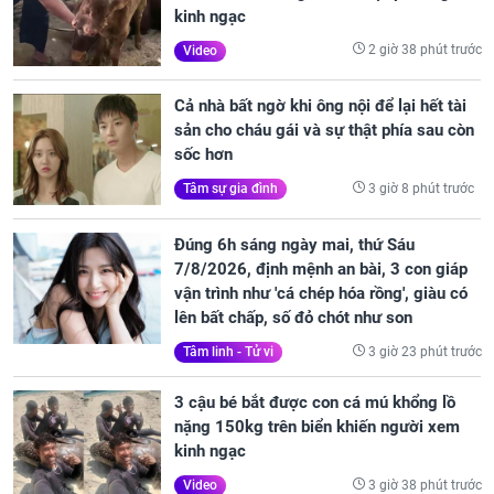
kinh ngạc
2 giờ 38 phút trước
Video
Cả nhà bất ngờ khi ông nội để lại hết tài
sản cho cháu gái và sự thật phía sau còn
sốc hơn
3 giờ 8 phút trước
Tâm sự gia đình
Đúng 6h sáng ngày mai, thứ Sáu
7/8/2026, định mệnh an bài, 3 con giáp
vận trình như 'cá chép hóa rồng', giàu có
lên bất chấp, số đỏ chót như son
3 giờ 23 phút trước
Tâm linh - Tử vi
3 cậu bé bắt được con cá mú khổng lồ
nặng 150kg trên biển khiến người xem
kinh ngạc
3 giờ 38 phút trước
Video