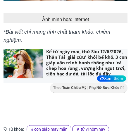
Ảnh minh họa: Internet
*Bài viết chỉ mang tính chất tham khảo, chiêm
nghiệm.
Kể từ ngày mai, thứ Sáu 12/6/2026,
Thần Tài 'giải cứu' khỏi bể khổ, 3 con
giáp vận trình hanh thông như 'cá
chép hóa rồng', vượng khí ngút trời,
tiền bạc dư dả, tài lộc đủ đầy
Xem thêm
Theo
Toàn Chiêu Mỹ | Phụ Nữ Sức Khỏe
Từ khóa:
con giáp may mắn
tử vi hôm nay