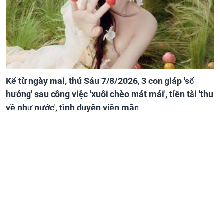
Kể từ ngày mai, thứ Sáu 7/8/2026, 3 con giáp 'số
hưởng' sau công việc 'xuôi chèo mát mái', tiền tài 'thu
về như nước', tình duyên viên mãn