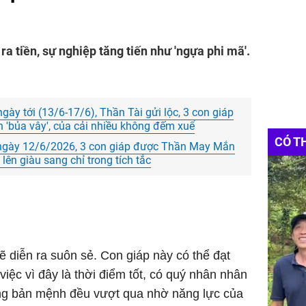
ra tiền, sự nghiệp tăng tiến như 'ngựa phi mã'.
ày tới (13/6-17/6), Thần Tài gửi lộc, 3 con giáp
n 'bủa vây', của cải nhiều không đếm xuể
CÓ T
g ngày 12/6/2026, 3 con giáp được Thần May Mắn
t lên giàu sang chỉ trong tích tắc
ẽ diễn ra suôn sẻ. Con giáp này có thể đạt
iệc vì đây là thời điểm tốt, có quý nhân nhân
ng bản mệnh đều vượt qua nhờ năng lực của