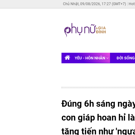
Chủ Nhật, 09/08/2026, 17:27 (GMT+7)
Hot
YÊU - HÔN NHÂN
ĐỜI SỐN
Đúng 6h sáng ngày
con giáp hoan hỉ l
tăng tiến như 'ngự