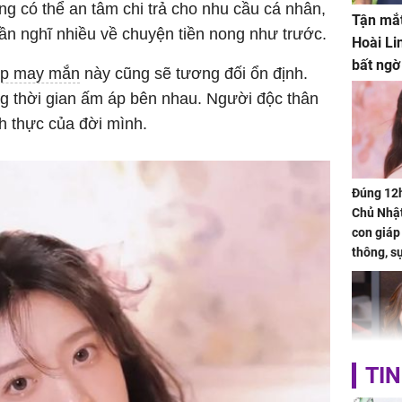
ng có thể an tâm chi trả cho nhu cầu cá nhân,
Tận mắt
ần nghĩ nhiều về chuyện tiền nong như trước.
Hoài Li
bất ngờ
áp may mắn
này cũng sẽ tương đối ổn định.
g thời gian ấm áp bên nhau. Người độc thân
ch thực của đời mình.
Đúng 12
Chủ Nhật
con giáp
thông, s
'cá chép 
cạn lộc l
hạ
TIN
'Đệ nhất