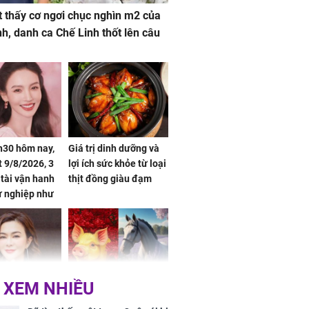
 thấy cơ ngơi chục nghìn m2 của
nh, danh ca Chế Linh thốt lên câu
h30 hôm nay,
Giá trị dinh dưỡng và
 9/8/2026, 3
lợi ích sức khỏe từ loại
 tài vận hanh
thịt đồng giàu đạm
ự nghiệp như
hóa Rồng', vét
á trong thiên
 XEM NHIỀU
 mỹ nhân Hồng
Tử vi tuần mới (từ 10