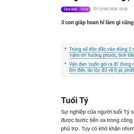
12/06/2026 18:45
Tâm linh - Tử vi
3 con giáp hoan hỉ làm gì cũng 
Trúng số độc đắc vào đúng 2 ng
'nằm im' hưởng phước, tình tiề
Vận đen 'cuốn gói ra đi' đún
tìm đến, tài lộc đổ về ồ ạt, phấ
Tuổi Tý
Sự nghiệp của người tuổi Tý s
được bước tiến xa trong công v
phù trợ. Tuy có khó khăn như