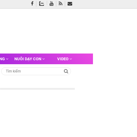
ỠNG
NUÔI DẠY CON
VIDEO