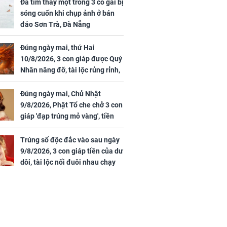
uan Chi Lâm
đến 16/8/2026), 3 con
Đã tìm thấy một trong 3 cô gái bị
tin yêu trai
giáp mưa thuận gió
sóng cuốn khi chụp ảnh ở bán
36 tuổi
hòa, tiền về như nước,
đảo Sơn Trà, Đà Nẵng
bạc vàng dư dả, Phú
Quý Vinh Hoa, vận
Đúng ngày mai, thứ Hai
trình khai sáng
10/8/2026, 3 con giáp được Quý
Nhân nâng đỡ, tài lộc rủng rỉnh,
u Tinh Trì
yên tâm hưởng vinh hoa Phú
g phòng vé,
Quý
Đúng ngày mai, Chủ Nhật
u vượt 8.600
9/8/2026, Phật Tổ che chở 3 con
giáp 'đạp trúng mỏ vàng', tiền
bạc nhiều như lá sung, sự
nghiệp vượng phát
Trúng số độc đắc vào sau ngày
9/8/2026, 3 con giáp tiền của dư
dôi, tài lộc nối đuôi nhau chạy
vào nhà, sự nghiệp phất lên
trông thấy