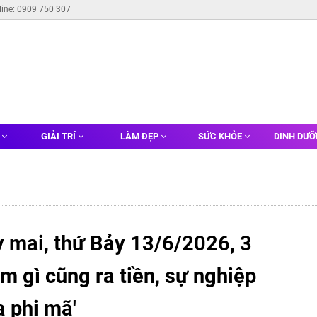
line: 0909 750 307
G
GIẢI TRÍ
LÀM ĐẸP
SỨC KHỎE
DINH DƯ
 mai, thứ Bảy 13/6/2026, 3
àm gì cũng ra tiền, sự nghiệp
a phi mã'