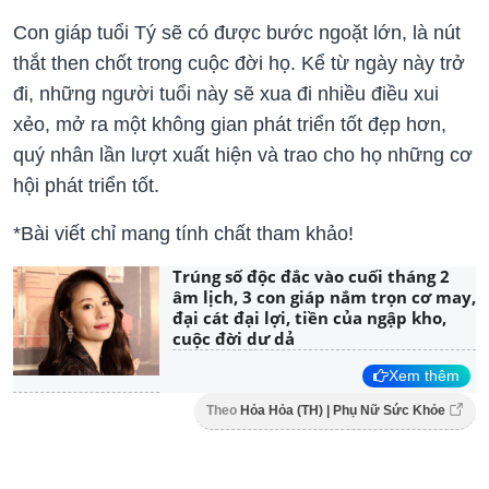
Con giáp tuổi Tý sẽ có được bước ngoặt lớn, là nút
thắt then chốt trong cuộc đời họ. Kể từ ngày này trở
đi, những người tuổi này sẽ xua đi nhiều điều xui
xẻo, mở ra một không gian phát triển tốt đẹp hơn,
quý nhân lần lượt xuất hiện và trao cho họ những cơ
hội phát triển tốt.
*Bài viết chỉ mang tính chất tham khảo!
Trúng số độc đắc vào cuối tháng 2
âm lịch, 3 con giáp nắm trọn cơ may,
đại cát đại lợi, tiền của ngập kho,
cuộc đời dư dả
Xem thêm
Theo
Hỏa Hỏa (TH) | Phụ Nữ Sức Khỏe