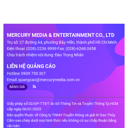
MERCURY MEDIA & ENTERTAINMENT CO., LTD
Trụ sở: 27 đường A4, phường Bảy Hiền, thành phố Hồ Chí Minh
Điện thoại: (028)-2236.9999 Fax: (028)-6268.0458
Chịu trách nhiệm nội dung: Đào Trọng Nhân
LIÊN HỆ QUẢNG CÁO
Hotline: 0909 750 307
Email:
quangcao@mercurymedia.com.vn
BẢNG GIÁ
Giấy phép số 02/GP-TTĐT do Sở Thông Tin và Truyền Thông Tp.HCM
cấp ngày 06/01/2025
Bản quyền thuộc về Công ty TNHH Truyền thông và giải trí Sao Thủy.
Cấm sao chép dưới mọi hình thức nếu không có sự chấp thuận bằng
văn bản.