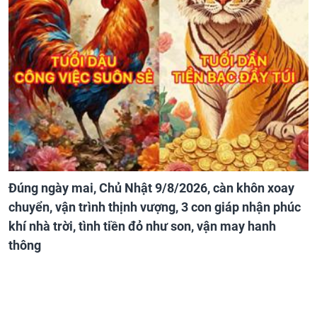
Đúng ngày mai, Chủ Nhật 9/8/2026, càn khôn xoay
chuyển, vận trình thịnh vượng, 3 con giáp nhận phúc
khí nhà trời, tình tiền đỏ như son, vận may hanh
thông