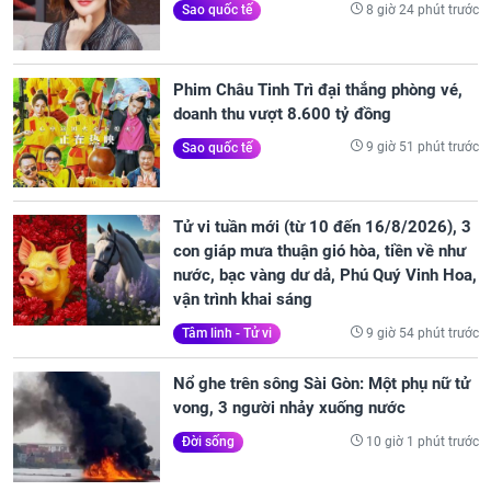
8 giờ 24 phút trước
Sao quốc tế
Phim Châu Tinh Trì đại thắng phòng vé,
doanh thu vượt 8.600 tỷ đồng
9 giờ 51 phút trước
Sao quốc tế
Tử vi tuần mới (từ 10 đến 16/8/2026), 3
con giáp mưa thuận gió hòa, tiền về như
nước, bạc vàng dư dả, Phú Quý Vinh Hoa,
vận trình khai sáng
9 giờ 54 phút trước
Tâm linh - Tử vi
Nổ ghe trên sông Sài Gòn: Một phụ nữ tử
vong, 3 người nhảy xuống nước
10 giờ 1 phút trước
Đời sống