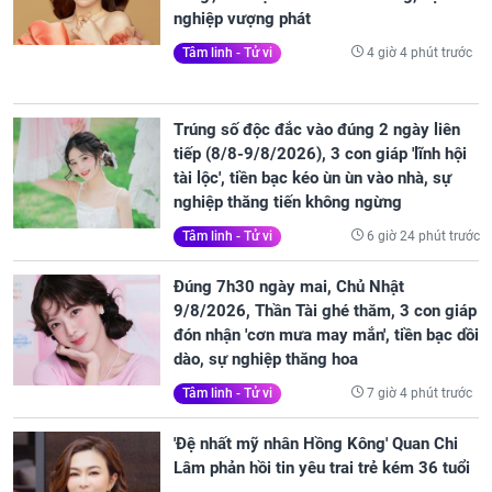
nghiệp vượng phát
4 giờ 4 phút trước
Tâm linh - Tử vi
Trúng số độc đắc vào đúng 2 ngày liên
tiếp (8/8-9/8/2026), 3 con giáp 'lĩnh hội
tài lộc', tiền bạc kéo ùn ùn vào nhà, sự
nghiệp thăng tiến không ngừng
6 giờ 24 phút trước
Tâm linh - Tử vi
Đúng 7h30 ngày mai, Chủ Nhật
9/8/2026, Thần Tài ghé thăm, 3 con giáp
đón nhận 'cơn mưa may mắn', tiền bạc dồi
dào, sự nghiệp thăng hoa
7 giờ 4 phút trước
Tâm linh - Tử vi
'Đệ nhất mỹ nhân Hồng Kông' Quan Chi
Lâm phản hồi tin yêu trai trẻ kém 36 tuổi