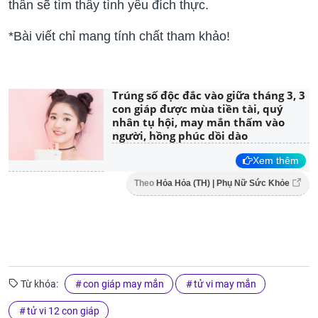
thân sẽ tìm thấy tình yêu đích thực.
*Bài viết chỉ mang tính chất tham khảo!
Trúng số độc đắc vào giữa tháng 3, 3
con giáp được mùa tiền tài, quý
nhân tụ hội, may mắn thấm vào
người, hồng phúc dồi dào
Xem thêm
Theo
Hỏa Hỏa (TH) | Phụ Nữ Sức Khỏe
Từ khóa:
con giáp may mắn
tử vi may mắn
tử vi 12 con giáp