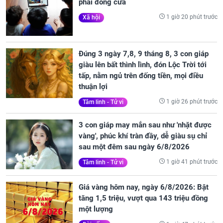
phải đóng cửa
1 giờ 20 phút trước
Xã hội
Đúng 3 ngày 7,8, 9 tháng 8, 3 con giáp
giàu lên bất thình lình, đón Lộc Trời tới
tấp, nằm ngủ trên đống tiền, mọi điều
thuận lợi
1 giờ 26 phút trước
Tâm linh - Tử vi
3 con giáp may mắn sau như 'nhặt được
vàng', phúc khí tràn đầy, dễ giàu sụ chỉ
sau một đêm sau ngày 6/8/2026
1 giờ 41 phút trước
Tâm linh - Tử vi
Giá vàng hôm nay, ngày 6/8/2026: Bật
tăng 1,5 triệu, vượt qua 143 triệu đồng
một lượng