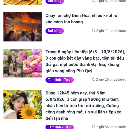
1 giờ 47 phút trước
Đời sống
Cháy lớn chợ Biên Hòa, nhiều ki-ốt rơi
vào cảnh tan hoang
2 giờ 11 phút trước
Đời sống
Trong 5 ngày liên tiếp (6/8 - 10/8/2026),
3 con giáp két đầy vàng bạc, tiền tài tiêu
thả ga, một bước thành Đại Gia, không
giàu sang cũng Phú Quý
2 giờ 26 phút trước
Tâm linh - Tử vi
Đúng 12h45 hôm nay, thứ Năm
6/8/2026, 3 con giáp 'sướng như tiên',
nhận tiền từ trên trời rơi xuống, đường
công danh rộng mở, tin vui liên tiếp kéo
đến tận nhà
2 giờ 56 phút trước
Tâm linh - Tử vi