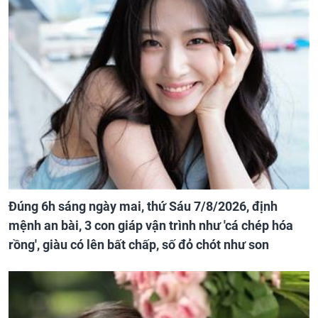
Đúng 6h sáng ngày mai, thứ Sáu 7/8/2026, định
mệnh an bài, 3 con giáp vận trình như 'cá chép hóa
rồng', giàu có lên bất chấp, số đỏ chót như son