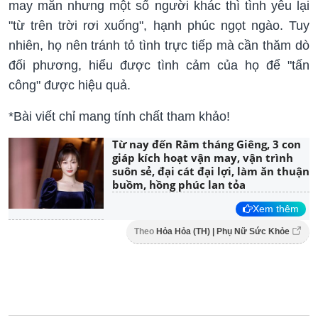
may mắn nhưng một số người khác thì tình yêu lại
"từ trên trời rơi xuống", hạnh phúc ngọt ngào. Tuy
nhiên, họ nên tránh tỏ tình trực tiếp mà cần thăm dò
đối phương, hiểu được tình cảm của họ để "tấn
công" được hiệu quả.
*Bài viết chỉ mang tính chất tham khảo!
Từ nay đến Rằm tháng Giêng, 3 con
giáp kích hoạt vận may, vận trình
suôn sẻ, đại cát đại lợi, làm ăn thuận
buồm, hồng phúc lan tỏa
Xem thêm
Theo
Hỏa Hỏa (TH) | Phụ Nữ Sức Khỏe