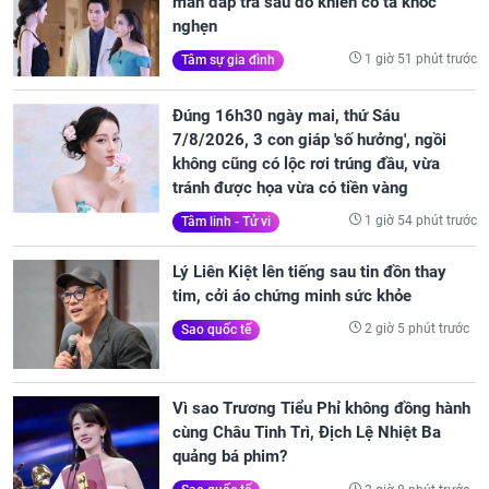
màn đáp trả sau đó khiến cô ta khóc
nghẹn
1 giờ 51 phút trước
Tâm sự gia đình
Đúng 16h30 ngày mai, thứ Sáu
7/8/2026, 3 con giáp 'số hưởng', ngồi
không cũng có lộc rơi trúng đầu, vừa
tránh được họa vừa có tiền vàng
1 giờ 54 phút trước
Tâm linh - Tử vi
Lý Liên Kiệt lên tiếng sau tin đồn thay
tim, cởi áo chứng minh sức khỏe
2 giờ 5 phút trước
Sao quốc tế
Vì sao Trương Tiểu Phỉ không đồng hành
cùng Châu Tinh Trì, Địch Lệ Nhiệt Ba
quảng bá phim?