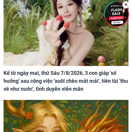
✕
Kể từ ngày mai, thứ Sáu 7/8/2026, 3 con giáp 'số
hưởng' sau công việc 'xuôi chèo mát mái', tiền tài 'thu
về như nước', tình duyên viên mãn