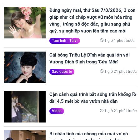
Đúng ngày mai, thứ Sáu 7/8/2026, 3 con
giáp như 'cá chép vượt vũ môn hóa rồng
vàng', trúng số độc đắc, giàu sang phú
quý, sự nghiệp vươn lên tầm cao mới
1 giờ 1 phút trước
Tâm linh - Tử vi
Cái bóng Triệu Lệ Dĩnh vẫn quá lớn với
Vương Dịch Đình trong 'Cửu Môn'
1 giờ 21 phút trước
Sao quốc tế
Cận cảnh quá trình bắt sống trăn khổng lồ
dài 4,5 mét bò vào vườn nhà dân
1 giờ 21 phút trước
Video
Bị nhân tình của chồng mỉa mai vợ có