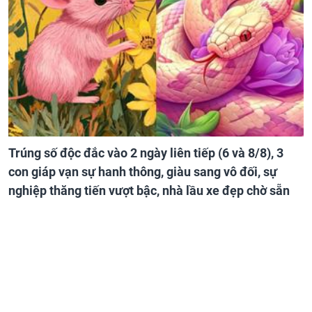
Trúng số độc đắc vào 2 ngày liên tiếp (6 và 8/8), 3
con giáp vạn sự hanh thông, giàu sang vô đối, sự
nghiệp thăng tiến vượt bậc, nhà lầu xe đẹp chờ sẵn