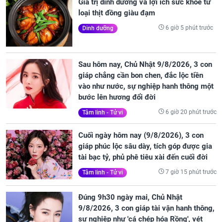
Giá trị dinh dưỡng và lợi ích sức khỏe từ
loại thịt đồng giàu đạm
6 giờ 5 phút trước
Dinh dưỡng
Sau hôm nay, Chủ Nhật 9/8/2026, 3 con
giáp chẳng cần bon chen, đắc lộc tiền
vào như nước, sự nghiệp hanh thông một
bước lên hương đổi đời
6 giờ 20 phút trước
Tâm linh - Tử vi
Cuối ngày hôm nay (9/8/2026), 3 con
giáp phúc lộc sâu dày, tích góp được gia
tài bạc tỷ, phủ phê tiêu xài đến cuối đời
7 giờ 15 phút trước
Tâm linh - Tử vi
Đúng 9h30 ngày mai, Chủ Nhật
9/8/2026, 3 con giáp tài vận hanh thông,
sự nghiệp như 'cá chép hóa Rồng', vét