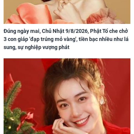
Đúng ngày mai, Chủ Nhật 9/8/2026, Phật Tổ che chở
3 con giáp 'đạp trúng mỏ vàng', tiền bạc nhiều như lá
sung, sự nghiệp vượng phát