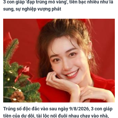
3 con giáp 'đạp trúng mỏ vàng', tiền bạc nhiều như lá
sung, sự nghiệp vượng phát
Trúng số độc đắc vào sau ngày 9/8/2026, 3 con giáp
tiền của dư dôi, tài lộc nối đuôi nhau chạy vào nhà,