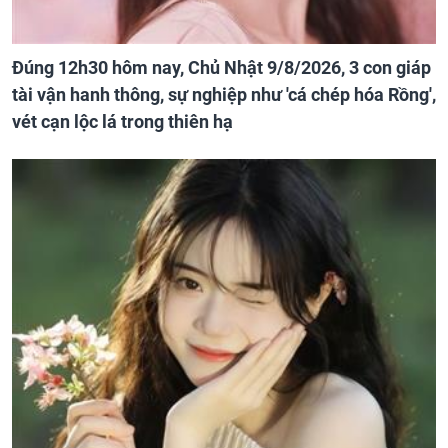
Đúng 12h30 hôm nay, Chủ Nhật 9/8/2026, 3 con giáp
tài vận hanh thông, sự nghiệp như 'cá chép hóa Rồng',
vét cạn lộc lá trong thiên hạ