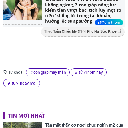
không ngừng, 3 con giáp năng lực
kiếm tiền vượt bậc, tích lũy một số
tiền 'khổng lồ' trong tài khoản,
hưởng lộc sung sướng
Xem thêm
Theo
Toàn Chiêu Mỹ (TH) | Phụ Nữ Sức Khỏe
Từ khóa:
con giáp may mắn
tử vi hôm nay
tu vi ngay mai
TIN MỚI NHẤT
Tận mắt thấy cơ ngơi chục nghìn m2 của