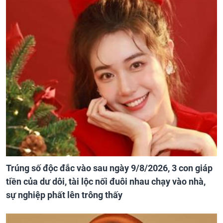
Trúng số độc đắc vào sau ngày 9/8/2026, 3 con giáp
tiền của dư dôi, tài lộc nối đuôi nhau chạy vào nhà,
sự nghiệp phất lên trông thấy