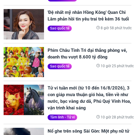
'Đệ nhất mỹ nhân Hồng Kông' Quan Chi
Lâm phản hồi tin yêu trai trẻ kém 36 tuổi
8 giờ 58 phút trước
Sao quốc tế
Phim Châu Tinh Trì đại thắng phòng vé,
doanh thu vượt 8.600 tỷ đồng
10 giờ 25 phút trước
Sao quốc tế
Tử vi tuần mới (từ 10 đến 16/8/2026), 3
con giáp mưa thuận gió hòa, tiền về như
nước, bạc vàng dư dả, Phú Quý Vinh Hoa,
vận trình khai sáng
10 giờ 28 phút trước
Tâm linh - Tử vi
Nổ ghe trên sông Sài Gòn: Một phụ nữ tử