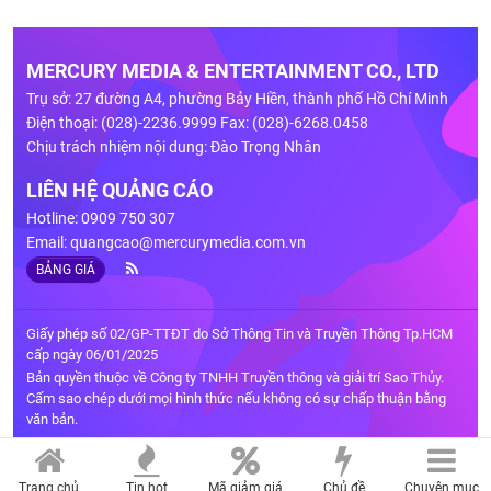
MERCURY MEDIA & ENTERTAINMENT CO., LTD
Trụ sở: 27 đường A4, phường Bảy Hiền, thành phố Hồ Chí Minh
Điện thoại: (028)-2236.9999 Fax: (028)-6268.0458
Chịu trách nhiệm nội dung: Đào Trọng Nhân
LIÊN HỆ QUẢNG CÁO
Hotline: 0909 750 307
Email:
quangcao@mercurymedia.com.vn
BẢNG GIÁ
Giấy phép số 02/GP-TTĐT do Sở Thông Tin và Truyền Thông Tp.HCM
cấp ngày 06/01/2025
Bản quyền thuộc về Công ty TNHH Truyền thông và giải trí Sao Thủy.
Cấm sao chép dưới mọi hình thức nếu không có sự chấp thuận bằng
văn bản.
Trang chủ
Tin hot
Mã giảm giá
Chủ đề
Chuyên mục