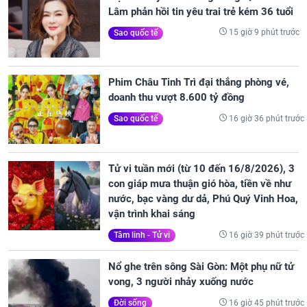
Lâm phản hồi tin yêu trai trẻ kém 36 tuổi
15 giờ 9 phút trước
Sao quốc tế
Phim Châu Tinh Trì đại thắng phòng vé,
doanh thu vượt 8.600 tỷ đồng
16 giờ 36 phút trước
Sao quốc tế
Tử vi tuần mới (từ 10 đến 16/8/2026), 3
con giáp mưa thuận gió hòa, tiền về như
nước, bạc vàng dư dả, Phú Quý Vinh Hoa,
vận trình khai sáng
16 giờ 39 phút trước
Tâm linh - Tử vi
Nổ ghe trên sông Sài Gòn: Một phụ nữ tử
vong, 3 người nhảy xuống nước
16 giờ 45 phút trước
Đời sống