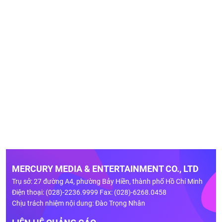
MERCURY MEDIA & ENTERTAINMENT CO., LTD
Trụ sở: 27 đường A4, phường Bảy Hiền, thành phố Hồ Chí Minh
Điện thoại: (028)-2236.9999 Fax: (028)-6268.0458
Chịu trách nhiệm nội dung: Đào Trọng Nhân