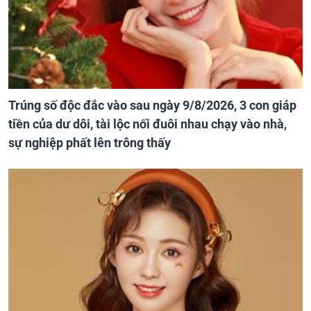
Trúng số độc đắc vào sau ngày 9/8/2026, 3 con giáp
tiền của dư dôi, tài lộc nối đuôi nhau chạy vào nhà,
sự nghiệp phất lên trông thấy