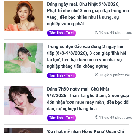
Đúng ngày mai, Chủ Nhật 9/8/2026,
Phật Tổ che chở 3 con giáp 'đạp trúng mỏ
vàng', tiền bạc nhiều như lá sung, sự
nghiệp vượng phát
10 giờ 49 phút trước
Tâm linh - Tử vi
Trúng số độc đắc vào đúng 2 ngày liên
tiếp (8/8-9/8/2026), 3 con giáp 'lĩnh hội
tài lộc', tiền bạc kéo ùn ùn vào nhà, sự
nghiệp thăng tiến không ngừng
13 giờ 9 phút trước
Tâm linh - Tử vi
Đúng 7h30 ngày mai, Chủ Nhật
9/8/2026, Thần Tài ghé thăm, 3 con giáp
đón nhận 'cơn mưa may mắn', tiền bạc dồi
dào, sự nghiệp thăng hoa
13 giờ 49 phút trước
Tâm linh - Tử vi
'Đệ nhất mỹ nhân Hồng Kông' Quan Chi