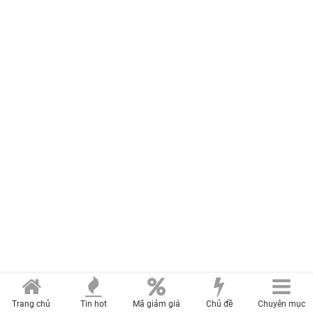
Trang chủ
Tin hot
Mã giảm giá
Chủ đề
Chuyên mục