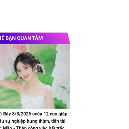
HỂ BẠN QUAN TÂM
hứ Bảy 8/8/2026 ocủa 12 con giáp:
ậu sự nghiệp hưng thịnh, tiền tài
t, Mão - Thân công việc bất trắc,