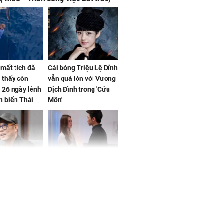
t tật mang
mất tích đã
Cái bóng Triệu Lệ Dĩnh
 thấy còn
vẫn quá lớn với Vương
 26 ngày lênh
Dịch Đình trong 'Cửu
n biển Thái
Môn'
ơng
iệt lên tiếng
Cô gái bị ép đi xem
ồn thay tim,
mắt, nhưng vừa thấy
hứng minh sức
đối tượng mai mối thì
đỏ mặt ‘đứng hình’