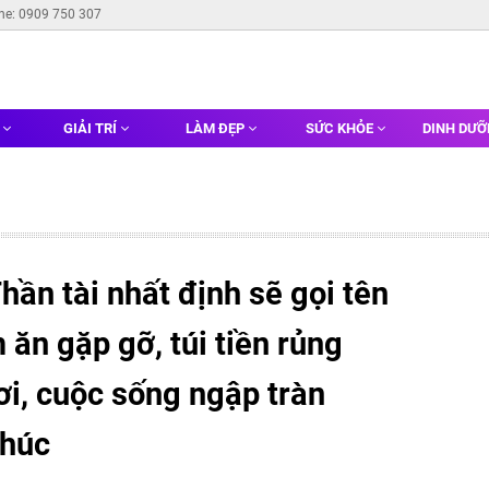
ine: 0909 750 307
G
GIẢI TRÍ
LÀM ĐẸP
SỨC KHỎE
DINH DƯ
ần tài nhất định sẽ gọi tên
 ăn gặp gỡ, túi tiền rủng
nơi, cuộc sống ngập tràn
phúc