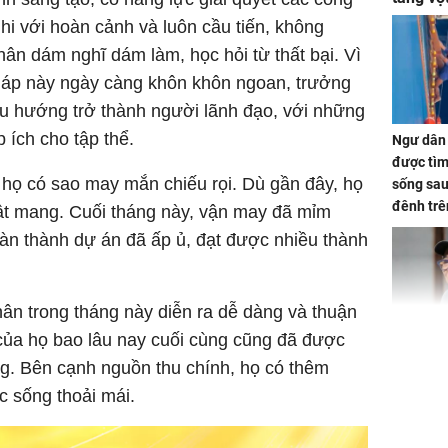
tiền mấ
ghi với hoàn cảnh và luôn cầu tiến, không
ân dám nghĩ dám làm, học hỏi từ thất bại. Vì
giáp này ngày càng khôn khôn ngoan, trưởng
xu hướng trở thành người lãnh đạo, với những
 ích cho tập thể.
Ngư dân 
được tìm
 họ có sao may mắn chiếu rọi. Dù gần đây, họ
sống sau
đênh trê
 tật mang. Cuối tháng này, vận may đã mỉm
Bình Dư
àn thành dự án đã ấp ủ, đạt được nhiều thành
hân trong tháng này diễn ra dễ dàng và thuận
 của họ bao lâu nay cuối cùng cũng đã được
Lý Liên K
ng. Bên cạnh nguồn thu chính, họ có thêm
sau tin đ
c sống thoải mái.
cởi áo c
khỏe