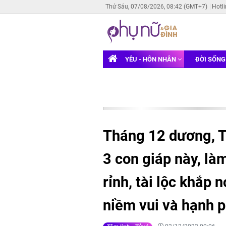
Thứ Sáu, 07/08/2026, 08:42 (GMT+7)
Hotl
YÊU - HÔN NHÂN
ĐỜI SỐN
Tháng 12 dương, Th
3 con giáp này, làm
rỉnh, tài lộc khắp 
niềm vui và hạnh 