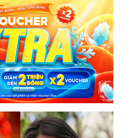
Vì sao T
không đ
Châu Tin
Nhiệt Ba
phim?