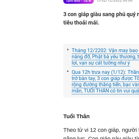
02/12/2022 00:06
Tâm linh - Tử vi
3 con giáp giàu sang phú quý n
tiêu thoải mái.
Tháng 12/2202: Vận may bao p
nâng đỡ, Phật bà yêu thương, t
lợi, vạn sự cát tường như ý
Qua 12h trưa nay (1/12): Thần 
trở bàn tay, 3 con giáp được Tổ
rộng đường thăng tiến, bạc vàn
mãn, TUỔI THÂN có tin vui quý
Tuổi Thân
Theo từ vi 12 con giáp, người 
năng lực. Con giáp này giàu tí