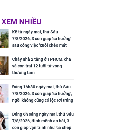
 XEM NHIỀU
Kể từ ngày mai, thứ Sáu
7/8/2026, 3 con giáp 'số hưởng'
sau công việc 'xuôi chèo mát
mái', tiền tài 'thu về như nước',
tình duyên viên mãn
Cháy nhà 2 tầng ở TPHCM, cha
và con trai 12 tuổi tử vong
thương tâm
Đúng 16h30 ngày mai, thứ Sáu
7/8/2026, 3 con giáp 'số hưởng',
ngồi không cũng có lộc rơi trúng
đầu, vừa tránh được họa vừa có
tiền vàng
Đúng 6h sáng ngày mai, thứ Sáu
7/8/2026, định mệnh an bài, 3
con giáp vận trình như 'cá chép
hóa rồng', giàu có lên bất chấp,