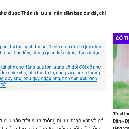
hờ được Thần tài ưu ái nên tiền bạc dư dả, chi
CÓ T
hủ, tài lộc hanh thông, 3 con giáp được Quý nhân
hu hái bộn tiền, thăng quan tiến chức, đại cát đại
tài ghé chơi tặng quà lớn, trúng số đổi đời dễ như
 tiên che chở, phủ hộ độ trì, công việc hanh thông,
g đầy kho, phú quý ngập nhà, tình tiền đều viên
 tử
Tử vi t
tuổi Thân trời sinh thông minh, tháo vát và có
Dần - D
tăng vọ
nh sáng tạo, có năng lực giải quyết các công