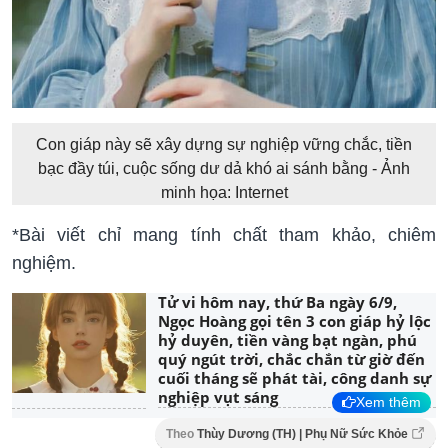
Con giáp này sẽ xây dựng sự nghiệp vững chắc, tiền
bạc đầy túi, cuộc sống dư dả khó ai sánh bằng - Ảnh
minh họa: Internet
*Bài viết chỉ mang tính chất tham khảo, chiêm
nghiệm.
Tử vi hôm nay, thứ Ba ngày 6/9,
Ngọc Hoàng gọi tên 3 con giáp hỷ lộc
hỷ duyên, tiền vàng bạt ngàn, phú
quý ngút trời, chắc chắn từ giờ đến
cuối tháng sẽ phát tài, công danh sự
nghiệp vụt sáng
Xem thêm
Theo
Thùy Dương (TH) | Phụ Nữ Sức Khỏe