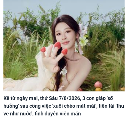
Kể từ ngày mai, thứ Sáu 7/8/2026, 3 con giáp 'số
hưởng' sau công việc 'xuôi chèo mát mái', tiền tài 'thu
về như nước', tình duyên viên mãn