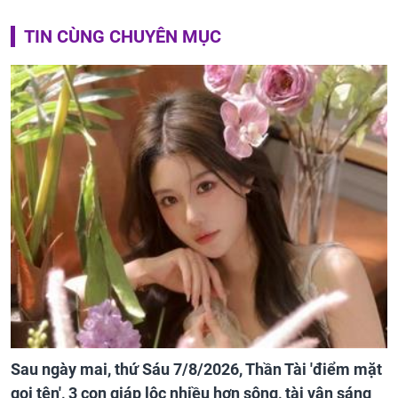
TIN CÙNG CHUYÊN MỤC
Sau ngày mai, thứ Sáu 7/8/2026, Thần Tài 'điểm mặt
gọi tên', 3 con giáp lộc nhiều hơn sông, tài vận sáng