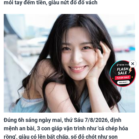
mỏi tay đếm tiền, giàu nứt đố đổ vách
✕
Đúng 6h sáng ngày mai, thứ Sáu 7/8/2026, định
mệnh an bài, 3 con giáp vận trình như 'cá chép hóa
rồng', giàu có lên bất chấp, số đỏ chót như son