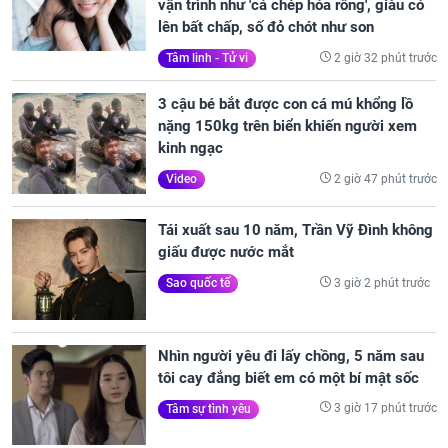
vận trình như 'cá chép hóa rồng', giàu có
lên bất chấp, số đỏ chót như son
2 giờ 32 phút trước
Tâm linh - Tử vi
3 cậu bé bắt được con cá mú khổng lồ
nặng 150kg trên biển khiến người xem
kinh ngạc
2 giờ 47 phút trước
Video
Tái xuất sau 10 năm, Trần Vỹ Đình không
giấu được nước mắt
3 giờ 2 phút trước
Sao quốc tế
Nhìn người yêu đi lấy chồng, 5 năm sau
tôi cay đắng biết em có một bí mật sốc
3 giờ 17 phút trước
Tâm sự tình yêu