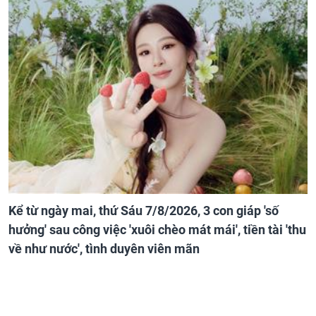
Kể từ ngày mai, thứ Sáu 7/8/2026, 3 con giáp 'số
hưởng' sau công việc 'xuôi chèo mát mái', tiền tài 'thu
về như nước', tình duyên viên mãn