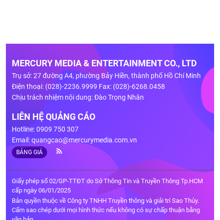
MERCURY MEDIA & ENTERTAINMENT CO., LTD
Trụ sở: 27 đường A4, phường Bảy Hiền, thành phố Hồ Chí Minh
Điện thoại: (028)-2236.9999 Fax: (028)-6268.0458
Chịu trách nhiệm nội dung: Đào Trọng Nhân
LIÊN HỆ QUẢNG CÁO
Hotline: 0909 750 307
Email:
quangcao@mercurymedia.com.vn
BẢNG GIÁ
Giấy phép số 02/GP-TTĐT do Sở Thông Tin và Truyền Thông Tp.HCM
cấp ngày 06/01/2025
Bản quyền thuộc về Công ty TNHH Truyền thông và giải trí Sao Thủy.
Cấm sao chép dưới mọi hình thức nếu không có sự chấp thuận bằng
văn bản.