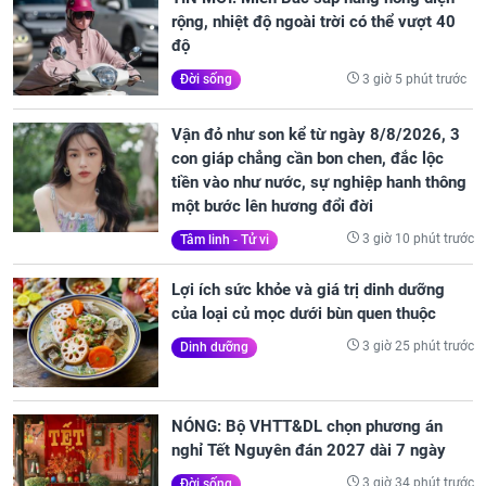
rộng, nhiệt độ ngoài trời có thể vượt 40
độ
3 giờ 5 phút trước
Đời sống
Vận đỏ như son kể từ ngày 8/8/2026, 3
con giáp chẳng cần bon chen, đắc lộc
tiền vào như nước, sự nghiệp hanh thông
một bước lên hương đổi đời
3 giờ 10 phút trước
Tâm linh - Tử vi
Lợi ích sức khỏe và giá trị dinh dưỡng
của loại củ mọc dưới bùn quen thuộc
3 giờ 25 phút trước
Dinh dưỡng
NÓNG: Bộ VHTT&DL chọn phương án
nghỉ Tết Nguyên đán 2027 dài 7 ngày
3 giờ 34 phút trước
Đời sống