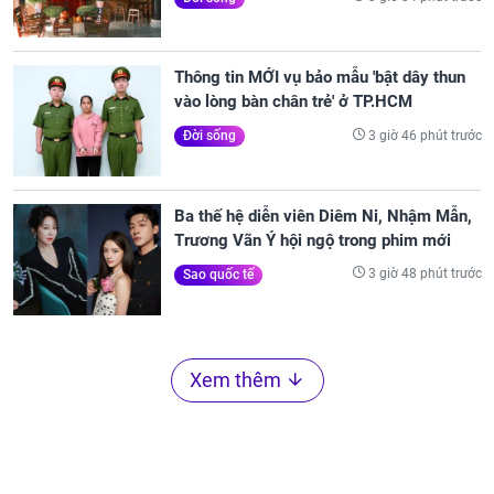
Thông tin MỚI vụ bảo mẫu 'bật dây thun
vào lòng bàn chân trẻ' ở TP.HCM
3 giờ 46 phút trước
Đời sống
Ba thế hệ diễn viên Diêm Ni, Nhậm Mẫn,
Trương Vãn Ý hội ngộ trong phim mới
3 giờ 48 phút trước
Sao quốc tế
Xem thêm