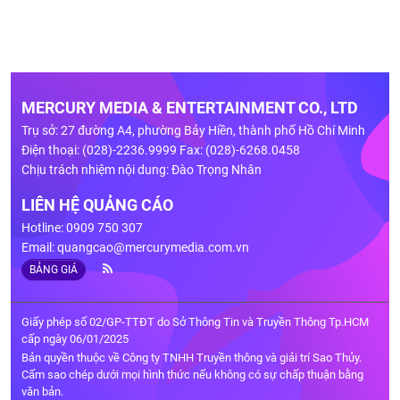
MERCURY MEDIA & ENTERTAINMENT CO., LTD
Trụ sở: 27 đường A4, phường Bảy Hiền, thành phố Hồ Chí Minh
Điện thoại: (028)-2236.9999 Fax: (028)-6268.0458
Chịu trách nhiệm nội dung: Đào Trọng Nhân
LIÊN HỆ QUẢNG CÁO
Hotline: 0909 750 307
Email:
quangcao@mercurymedia.com.vn
BẢNG GIÁ
Giấy phép số 02/GP-TTĐT do Sở Thông Tin và Truyền Thông Tp.HCM
cấp ngày 06/01/2025
Bản quyền thuộc về Công ty TNHH Truyền thông và giải trí Sao Thủy.
Cấm sao chép dưới mọi hình thức nếu không có sự chấp thuận bằng
văn bản.