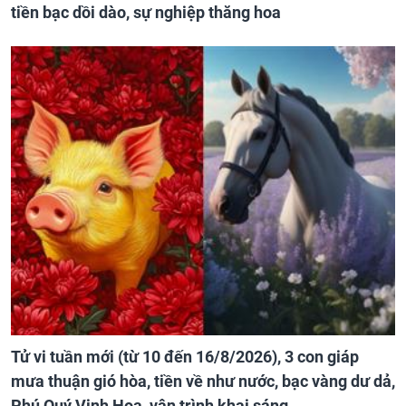
tiền bạc dồi dào, sự nghiệp thăng hoa
Tử vi tuần mới (từ 10 đến 16/8/2026), 3 con giáp
mưa thuận gió hòa, tiền về như nước, bạc vàng dư dả,
Phú Quý Vinh Hoa, vận trình khai sáng