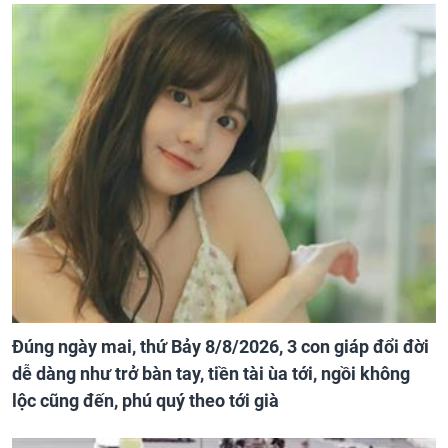
Đúng ngày mai, thứ Bảy 8/8/2026, 3 con giáp đổi đời
dễ dàng như trở bàn tay, tiền tài ùa tới, ngồi không
lộc cũng đến, phú quý theo tới già