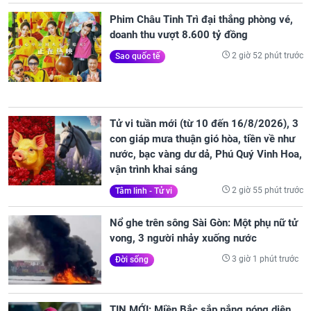
Phim Châu Tinh Trì đại thắng phòng vé,
doanh thu vượt 8.600 tỷ đồng
2 giờ 52 phút trước
Sao quốc tế
Tử vi tuần mới (từ 10 đến 16/8/2026), 3
con giáp mưa thuận gió hòa, tiền về như
nước, bạc vàng dư dả, Phú Quý Vinh Hoa,
vận trình khai sáng
2 giờ 55 phút trước
Tâm linh - Tử vi
Nổ ghe trên sông Sài Gòn: Một phụ nữ tử
vong, 3 người nhảy xuống nước
3 giờ 1 phút trước
Đời sống
TIN MỚI: Miền Bắc sắp nắng nóng diện