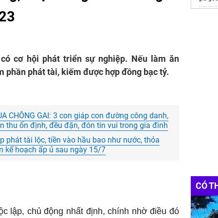
023
Đồ chơ
Vinhom
https:/
 có cơ hội phát triển sự nghiệp. Nếu làm ăn
heat ex
m phần phát tài, kiếm được hợp đồng bạc tỷ.
Websit
Đầu Tư
May
đồ
UA CHÔNG GAI: 3 con giáp con đường công danh,
In cờ c
 thu ổn định, đều đặn, đón tin vui trong gia đình
phát tài lộc, tiền vào hầu bao như nước, thỏa
ện kế hoạch ấp ủ sau ngày 15/7
CÓ T
c lập, chủ động nhất định, chính nhờ điều đó