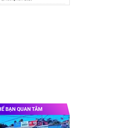
i
Steam
chính hãng
es Royal Island
/alluvia-city.com
changer là gì
e chính thức
Vinhomes Hải Vân Bay
Chủ
ng phục khu công nghiệp
ông ty
theo yêu cầu
HỂ BẠN QUAN TÂM