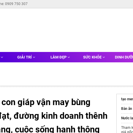
ine: 0909 750 307
G
GIẢI TRÍ
LÀM ĐẸP
SỨC KHỎE
DINH DƯ
 con giáp vận may bùng
tạo me
Bàn ăn
đạt, đường kinh doanh thênh
Nước l
bằng, cuộc sống hanh thông
Tham k
giá gố