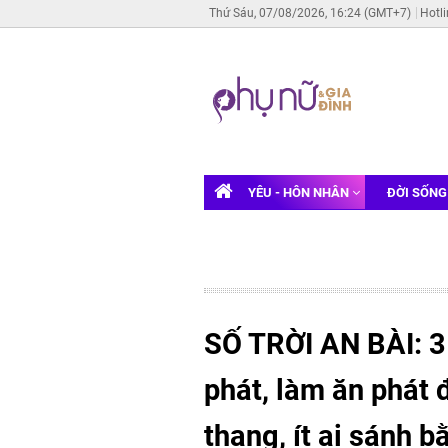
Thứ Sáu, 07/08/2026, 16:24 (GMT+7)
Hotl
YÊU - HÔN NHÂN
ĐỜI SỐN
SỐ TRỜI AN BÀI: 3
phát, làm ăn phát 
thang, ít ai sánh 