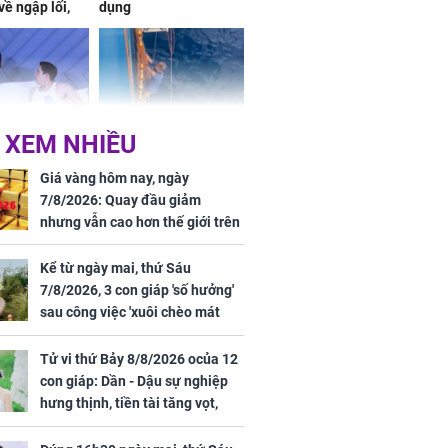
về ngập lối,
dụng
ấm no, tình
n mãn
 XEM NHIỀU
n vợ giấu
Ngư dân mất tích đã
ừng có chồng,
được tìm thấy còn
Giá vàng hôm nay, ngày
ly hôn nhưng
sống sau 26 ngày lênh
7/8/2026: Quay đầu giảm
khi nghe mẹ
đênh trên biển Thái
nhưng vẫn cao hơn thế giới trên
g câu này
Bình Dương
7 triệu đồng
Kể từ ngày mai, thứ Sáu
7/8/2026, 3 con giáp 'số hưởng'
sau công việc 'xuôi chèo mát
iệt lên tiếng
mái', tiền tài 'thu về như nước',
ồn thay tim,
tình duyên viên mãn
Tử vi thứ Bảy 8/8/2026 ocủa 12
hứng minh sức
con giáp: Dần - Dậu sự nghiệp
hưng thịnh, tiền tài tăng vọt,
Mão - Thân công việc bất trắc,
tiền mất tật mang