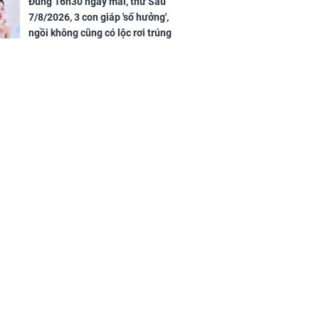
Đúng 16h30 ngày mai, thứ Sáu
7/8/2026, 3 con giáp 'số hưởng',
ngồi không cũng có lộc rơi trúng
đầu, vừa tránh được họa vừa có
tiền vàng