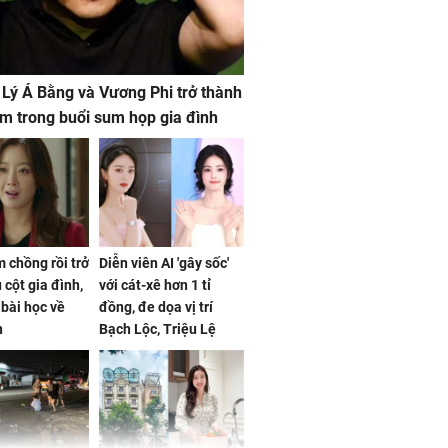
 Lý Á Bằng và Vương Phi trở thành
m trong buổi sum họp gia đình
 chồng rồi trở
Diễn viên AI 'gây sốc'
 cột gia đình,
với cát-xê hơn 1 tỉ
a bài học về
đồng, đe dọa vị trí
n
Bạch Lộc, Triệu Lệ
Dĩnh