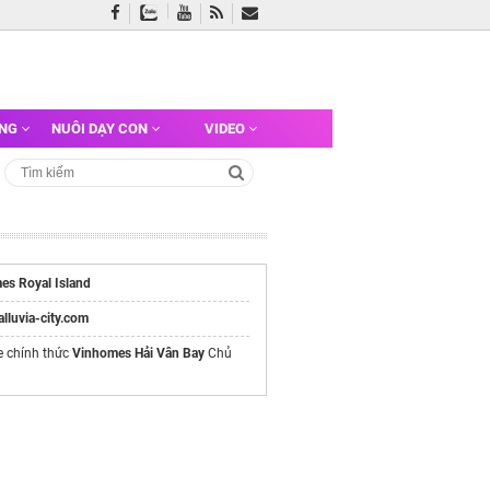
ỠNG
NUÔI DẠY CON
VIDEO
es Royal Island
/alluvia-city.com
e chính thức
Vinhomes Hải Vân Bay
Chủ