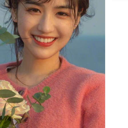
TP.HCM:
tử vong 
làm về t
nghiệp 
Sau 00h
8/8/2026
giàu san
đổi đời 
dung có 
ngày càn
sung túc