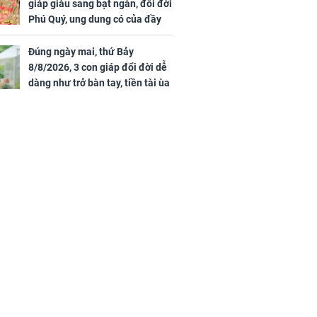
giáp giàu sang bạt ngàn, đổi đời
Phú Quý, ung dung có của đầy
nhà, ngày càng hưng thịnh sung
túc
Đúng ngày mai, thứ Bảy
8/8/2026, 3 con giáp đổi đời dễ
dàng như trở bàn tay, tiền tài ùa
tới, ngồi không lộc cũng đến,
phú quý theo tới già