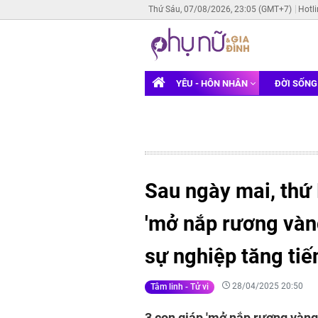
Thứ Sáu, 07/08/2026, 23:05 (GMT+7)
Hotl
YÊU - HÔN NHÂN
ĐỜI SỐN
Sau ngày mai, thứ
'mở nắp rương vàng'
sự nghiệp tăng tiế
28/04/2025 20:50
Tâm linh - Tử vi
3 con giáp 'mở nắp rương vàng',