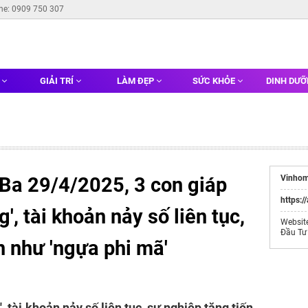
ine: 0909 750 307
G
GIẢI TRÍ
LÀM ĐẸP
SỨC KHỎE
DINH DƯ
 Ba 29/4/2025, 3 con giáp
Vinhom
https:/
, tài khoản nảy số liên tục,
Websit
Đầu Tư
n như 'ngựa phi mã'
 tài khoản nảy số liên tục, sự nghiệp tăng tiến