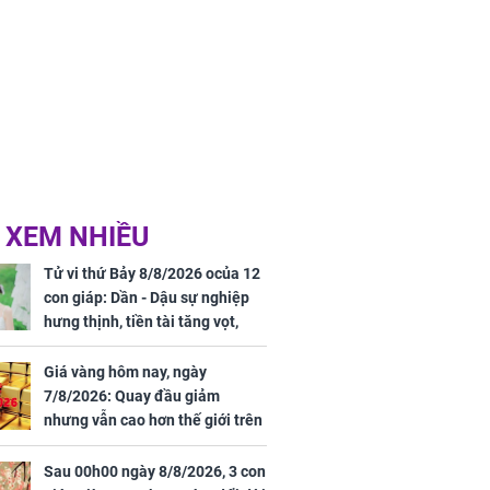
 XEM NHIỀU
Tử vi thứ Bảy 8/8/2026 ocủa 12
con giáp: Dần - Dậu sự nghiệp
hưng thịnh, tiền tài tăng vọt,
Mão - Thân công việc bất trắc,
tiền mất tật mang
Giá vàng hôm nay, ngày
7/8/2026: Quay đầu giảm
nhưng vẫn cao hơn thế giới trên
7 triệu đồng
Sau 00h00 ngày 8/8/2026, 3 con