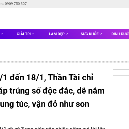
ine: 0909 750 307
G
GIẢI TRÍ
LÀM ĐẸP
SỨC KHỎE
DINH DƯ
8/1 đến 18/1, Thần Tài chỉ
áp trúng số độc đắc, dễ nắm
 sung túc, vận đỏ như son
8/1 sẽ có 3 con giáp gặp nhiều niềm vui tài lộc,