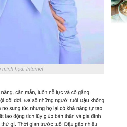
gom hết
nhà
Giá trị s
cách sử
của loại
 minh họa: Internet
Chân du
viên Hoa
g năng, cần mẫn, luôn nỗ lực và cố gắng
ứng ngượ
nghèo
ội đổi đời. Đa số những người tuổi Dậu không
m no sung túc nhưng họ lại có khả năng tự tạo
t lao động tích lũy giúp bản thân và gia đình
 thứ gì. Thời gian trước tuổi Dậu gặp nhiều