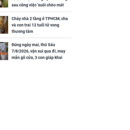
sau công việc 'xuôi chèo mát
mái', tiền tài 'thu về như nước',
tình duyên viên mãn
Cháy nhà 2 tầng ở TPHCM, cha
và con trai 12 tuổi tử vong
thương tâm
Đúng ngày mai, thứ Sáu
7/8/2026, vận xui qua đi, may
mắn gõ cửa, 3 con giáp khai
thông vận mệnh, tiền nhiều vô
kể, phước lộc đầy nhà, trúng số
độc đắc