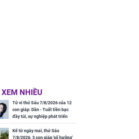
 XEM NHIỀU
Tử vi thứ Sáu 7/8/2026 của 12
con giáp: Dần - Tuất tiền bạc
đầy túi, sự nghiệp phát triển
hưng thịnh, Mão - Thân tài lộc
ảm đạm, mọi sự khó thành công
Kể từ ngày mai, thứ Sáu
mỹ mãn
7/8/2026, 3 con giáp 'số hưởng'