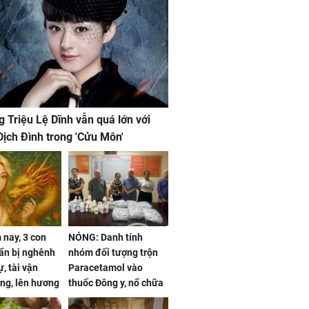
g Triệu Lệ Dĩnh vẫn quá lớn với
ịch Đình trong 'Cửu Môn'
nay, 3 con
NÓNG: Danh tính
ẩn bị nghênh
nhóm đối tượng trộn
, tài vận
Paracetamol vào
ng, lên hương
thuốc Đông y, nổ chữa
g hóa Phượng,
bách bệnh