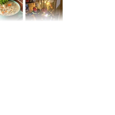
 may mắn về
ức khỏe và
Cháy nhà 2 tầng ở
 dụng đúng
TPHCM, cha và con
 hạt bình dân
trai 12 tuổi tử vong
thương tâm
ng nam diễn
 ngữ gây phản
c khi than