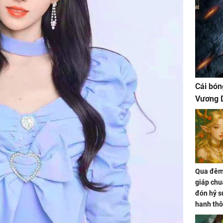
Cái bón
Vương D
Qua đêm 
giáp chu
đón hỷ sự
hanh thô
hóa Rồn