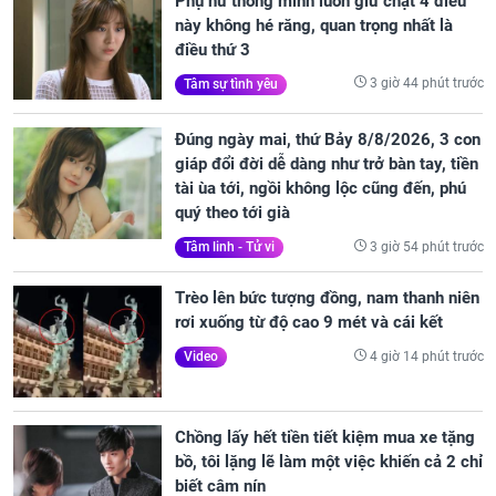
Phụ nữ thông minh luôn giữ chặt 4 điều
này không hé răng, quan trọng nhất là
điều thứ 3
3 giờ 44 phút trước
Tâm sự tình yêu
Đúng ngày mai, thứ Bảy 8/8/2026, 3 con
giáp đổi đời dễ dàng như trở bàn tay, tiền
tài ùa tới, ngồi không lộc cũng đến, phú
quý theo tới già
3 giờ 54 phút trước
Tâm linh - Tử vi
Trèo lên bức tượng đồng, nam thanh niên
rơi xuống từ độ cao 9 mét và cái kết
4 giờ 14 phút trước
Video
Chồng lấy hết tiền tiết kiệm mua xe tặng
bồ, tôi lặng lẽ làm một việc khiến cả 2 chỉ
biết câm nín