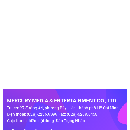
MERCURY MEDIA & ENTERTAINMENT CO., LTD
Trụ sở: 27 đường A4, phường Bảy Hiền, thành phố Hồ Chí Minh
Điện thoại: (028)-2236.9999 Fax: (028)-6268.0458
Chịu trách nhiệm nội dung: Đào Trọng Nhân