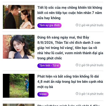
Tiết lộ sốc của mẹ chồng khiến tôi không
biết có nên tiếp tục cuộc hôn nhân 7 năm
nữa hay không
2 giờ 44 phút trước
Tâm sự gia đình
Đúng 6h sáng ngày mai, thứ Bảy
8/8/2026, Thần Tài chỉ đích danh 3 con
giáp 'rơi trúng hố vàng', tiền bạc ùa về
nhà 'như lũ cuốn', vươn mình thành đại gia
trong phút chốc
2 giờ 59 phút trước
Tâm linh - Tử vi
Phát hiện và bắt sống trăn khổng lồ dài
4,8 mét ẩn nấp trong bụi tre bên cạnh nhà
một cụ bà
3 giờ 14 phút trước
Video