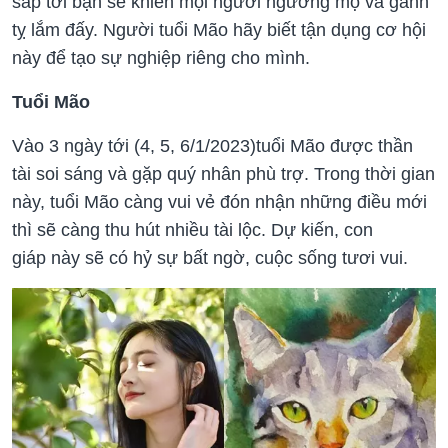
sắp tới bạn sẽ khiến mọi người ngưỡng mộ và ganh
tỵ lắm đấy. Người tuổi Mão hãy biết tận dụng cơ hội
này để tạo sự nghiệp riêng cho mình.
Tuổi Mão
Vào 3 ngày tới (4, 5, 6/1/2023)tuổi Mão được thần
tài soi sáng và gặp quý nhân phù trợ. Trong thời gian
này, tuổi Mão càng vui vẻ đón nhận những điều mới
thì sẽ càng thu hút nhiều tài lộc. Dự kiến, con
giáp này sẽ có hỷ sự bất ngờ, cuộc sống tươi vui.