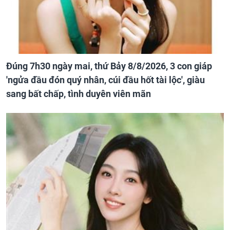
Đúng 7h30 ngày mai, thứ Bảy 8/8/2026, 3 con giáp
'ngửa đầu đón quý nhân, cúi đầu hốt tài lộc', giàu
sang bất chấp, tình duyên viên mãn