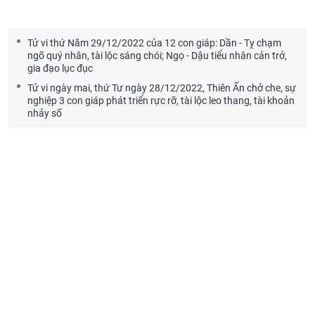
Tử vi thứ Năm 29/12/2022 của 12 con giáp: Dần - Tỵ chạm
ngõ quý nhân, tài lộc sáng chói; Ngọ - Dậu tiểu nhân cản trở,
gia đạo lục đục
Tử vi ngày mai, thứ Tư ngày 28/12/2022, Thiên Ấn chở che, sự
nghiệp 3 con giáp phát triển rực rỡ, tài lộc leo thang, tài khoản
nhảy số