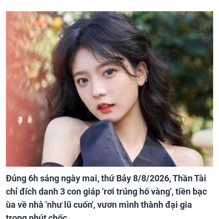
Đúng 6h sáng ngày mai, thứ Bảy 8/8/2026, Thần Tài
chỉ đích danh 3 con giáp 'rơi trúng hố vàng', tiền bạc
ùa về nhà 'như lũ cuốn', vươn mình thành đại gia
trong phút chốc