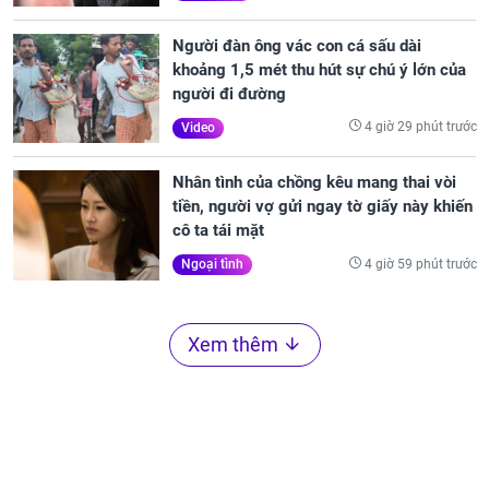
Người đàn ông vác con cá sấu dài
khoảng 1,5 mét thu hút sự chú ý lớn của
người đi đường
4 giờ 29 phút trước
Video
Nhân tình của chồng kêu mang thai vòi
tiền, người vợ gửi ngay tờ giấy này khiến
cô ta tái mặt
4 giờ 59 phút trước
Ngoại tình
Xem thêm