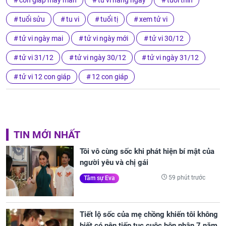
con giap may man
tu vi hang ngay
tuổi thìn
tuổi sửu
tu vi
tuổi tị
xem tử vi
tử vi ngày mai
tử vi ngày mới
tử vi 30/12
tử vi 31/12
tử vi ngày 30/12
tử vi ngày 31/12
tử vi 12 con giáp
12 con giáp
TIN MỚI NHẤT
Tôi vô cùng sốc khi phát hiện bí mật của
người yêu và chị gái
59 phút trước
Tâm sự Eva
Tiết lộ sốc của mẹ chồng khiến tôi không
biết có nên tiếp tục cuộc hôn nhân 7 năm