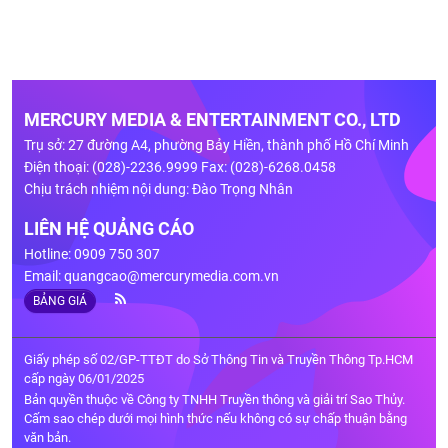
MERCURY MEDIA & ENTERTAINMENT CO., LTD
Trụ sở: 27 đường A4, phường Bảy Hiền, thành phố Hồ Chí Minh
Điện thoại: (028)-2236.9999 Fax: (028)-6268.0458
Chịu trách nhiệm nội dung: Đào Trọng Nhân
LIÊN HỆ QUẢNG CÁO
Hotline: 0909 750 307
Email:
quangcao@mercurymedia.com.vn
BẢNG GIÁ
Giấy phép số 02/GP-TTĐT do Sở Thông Tin và Truyền Thông Tp.HCM
cấp ngày 06/01/2025
Bản quyền thuộc về Công ty TNHH Truyền thông và giải trí Sao Thủy.
Cấm sao chép dưới mọi hình thức nếu không có sự chấp thuận bằng
văn bản.