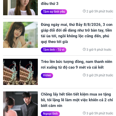
điều thứ 3
2 giờ 59 phút trước
Tâm sự tình yêu
Đúng ngày mai, thứ Bảy 8/8/2026, 3 con
giáp đổi đời dễ dàng như trở bàn tay, tiền
tài ùa tới, ngồi không lộc cũng đến, phú
quý theo tới già
3 giờ 9 phút trước
Tâm linh - Tử vi
Trèo lên bức tượng đồng, nam thanh niên
rơi xuống từ độ cao 9 mét và cái kết
3 giờ 29 phút trước
Video
Chồng lấy hết tiền tiết kiệm mua xe tặng
bồ, tôi lặng lẽ làm một việc khiến cả 2 chỉ
biết câm nín
3 giờ 59 phút trước
Ngoại tình