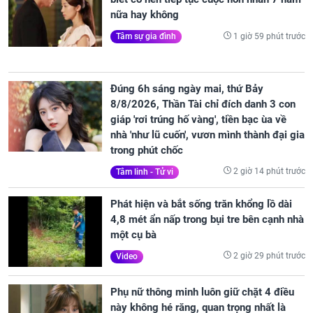
nữa hay không
1 giờ 59 phút trước
Tâm sự gia đình
Đúng 6h sáng ngày mai, thứ Bảy
8/8/2026, Thần Tài chỉ đích danh 3 con
giáp 'rơi trúng hố vàng', tiền bạc ùa về
nhà 'như lũ cuốn', vươn mình thành đại gia
trong phút chốc
2 giờ 14 phút trước
Tâm linh - Tử vi
Phát hiện và bắt sống trăn khổng lồ dài
4,8 mét ẩn nấp trong bụi tre bên cạnh nhà
một cụ bà
2 giờ 29 phút trước
Video
Phụ nữ thông minh luôn giữ chặt 4 điều
này không hé răng, quan trọng nhất là