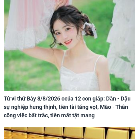
Tử vi thứ Bảy 8/8/2026 ocủa 12 con giáp: Dần - Dậu
sự nghiệp hưng thịnh, tiền tài tăng vọt, Mão - Thân
công việc bất trắc, tiền mất tật mang