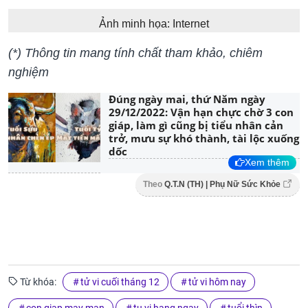
Ảnh minh họa: Internet
(*) Thông tin mang tính chất tham khảo, chiêm
nghiệm
Đúng ngày mai, thứ Năm ngày
29/12/2022: Vận hạn chực chờ 3 con
giáp, làm gì cũng bị tiểu nhân cản
trở, mưu sự khó thành, tài lộc xuống
dốc
Xem thêm
Theo
Q.T.N (TH) | Phụ Nữ Sức Khỏe
Từ khóa:
tử vi cuối tháng 12
tử vi hôm nay