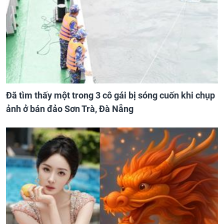
Đã tìm thấy một trong 3 cô gái bị sóng cuốn khi chụp
ảnh ở bán đảo Sơn Trà, Đà Nẵng