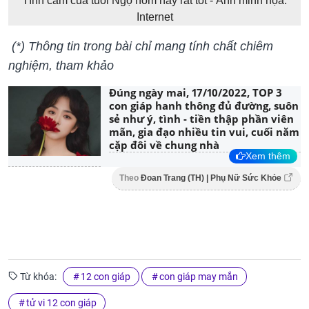
Tình cảm của tuổi Ngọ hôm nay rất tốt - Ảnh minh họa:
Internet
(*) Thông tin trong bài chỉ mang tính chất chiêm
nghiệm, tham khảo
Đúng ngày mai, 17/10/2022, TOP 3
con giáp hanh thông đủ đường, suôn
sẻ như ý, tình - tiền thập phần viên
mãn, gia đạo nhiều tin vui, cuối năm
cặp đôi về chung nhà
Xem thêm
Theo
Đoan Trang (TH) | Phụ Nữ Sức Khỏe
Từ khóa:
12 con giáp
con giáp may mắn
tử vi 12 con giáp