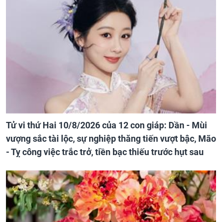
Tử vi thứ Hai 10/8/2026 của 12 con giáp: Dần - Mùi
vượng sắc tài lộc, sự nghiệp thăng tiến vượt bậc, Mão
- Tỵ công việc trắc trở, tiền bạc thiếu trước hụt sau