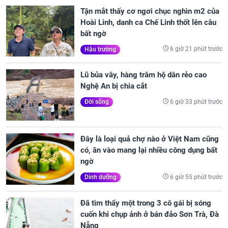
Tận mắt thấy cơ ngơi chục nghìn m2 của
Hoài Linh, danh ca Chế Linh thốt lên câu
bất ngờ
6 giờ 21 phút trước
Hậu trường
Lũ bủa vây, hàng trăm hộ dân rẻo cao
Nghệ An bị chia cắt
6 giờ 33 phút trước
Đời sống
Đây là loại quả chợ nào ở Việt Nam cũng
có, ăn vào mang lại nhiều công dụng bất
ngờ
6 giờ 55 phút trước
Dinh dưỡng
Đã tìm thấy một trong 3 cô gái bị sóng
cuốn khi chụp ảnh ở bán đảo Sơn Trà, Đà
Nẵng