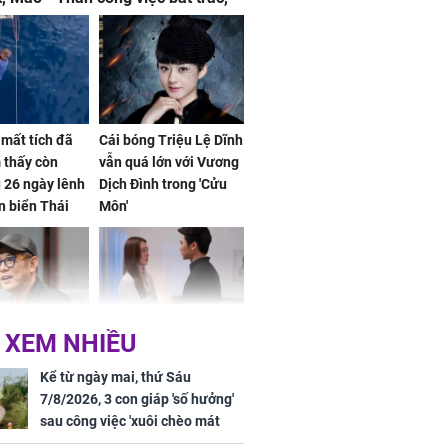
t tật mang
mất tích đã
Cái bóng Triệu Lệ Dĩnh
 thấy còn
vẫn quá lớn với Vương
 26 ngày lênh
Dịch Đình trong 'Cửu
n biển Thái
Môn'
ơng
 XEM NHIỀU
iệt lên tiếng
Cô gái bị ép đi xem
ồn thay tim,
mắt, nhưng vừa thấy
Kể từ ngày mai, thứ Sáu
hứng minh sức
đối tượng mai mối thì
7/8/2026, 3 con giáp 'số hưởng'
đỏ mặt ‘đứng hình’
sau công việc 'xuôi chèo mát
mái', tiền tài 'thu về như nước',