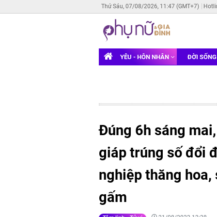
Thứ Sáu, 07/08/2026, 11:47 (GMT+7)
Hotl
YÊU - HÔN NHÂN
ĐỜI SỐN
Đúng 6h sáng mai, 
giáp trúng số đổi đ
nghiệp thăng hoa, 
gấm