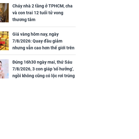
tình duyên viên mãn
Cháy nhà 2 tầng ở TPHCM, cha
và con trai 12 tuổi tử vong
thương tâm
rương Tiểu Phỉ
Giá vàng hôm nay, ngày
ồng hành cùng
7/8/2026: Quay đầu giảm
h Trì, Địch Lệ
nhưng vẫn cao hơn thế giới trên
 quảng bá
7 triệu đồng
Đúng 16h30 ngày mai, thứ Sáu
7/8/2026, 3 con giáp 'số hưởng',
ngồi không cũng có lộc rơi trúng
đầu, vừa tránh được họa vừa có
tiền vàng