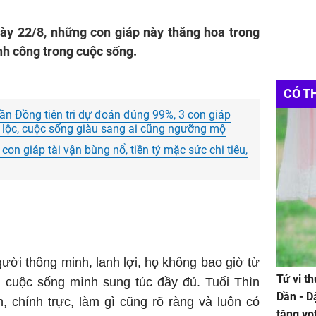
ày 22/8, những con giáp này thăng hoa trong
nh công trong cuộc sống.
CÓ T
n Đồng tiên tri dự đoán đúng 99%, 3 con giáp
át lộc, cuộc sống giàu sang ai cũng ngưỡng mộ
 con giáp tài vận bùng nổ, tiền tỷ mặc sức chi tiêu,
gười thông minh, lanh lợi, họ không bao giờ từ
Tử vi t
p cuộc sống mình sung túc đầy đủ. Tuổi Thìn
Dần - D
, chính trực, làm gì cũng rõ ràng và luôn có
tăng vọ