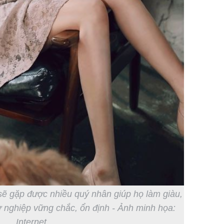
n sẽ gặp được nhiều quý nhân giúp họ làm giàu,
 nghiệp vững chắc, ổn định - Ảnh minh họa:
Internet