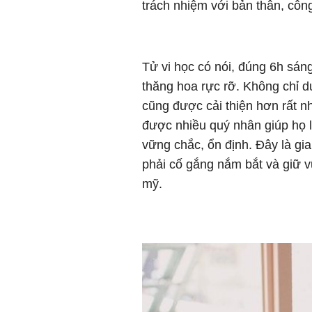
trách nhiệm với bản thân, công
Tử vi học có nói, đúng 6h sán
thăng hoa rực rỡ. Không chỉ d
cũng được cải thiện hơn rất nh
được nhiều quý nhân giúp họ 
vững chắc, ổn định. Đây là gi
phải cố gắng nắm bắt và giữ v
mỹ.