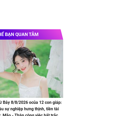
HỂ BẠN QUAN TÂM
hứ Bảy 8/8/2026 ocủa 12 con giáp:
ậu sự nghiệp hưng thịnh, tiền tài
t, Mão - Thân công việc bất trắc,