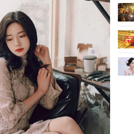
Vì sao T
không đ
Châu Tin
Nhiệt Ba
phim?