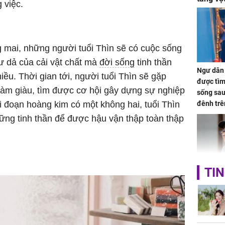
 việc.
tiền mấ
g mai, những người tuổi Thìn sẽ có cuộc sống
ư dả của cải vật chất mà
đời sống
tinh thần
Ngư dân 
iều. Thời gian tới, người tuổi Thìn sẽ gặp
được tìm
làm giàu, tìm được cơ hội gây dựng sự nghiệp
sống sau
ai đoạn hoàng kim có một không hai, tuổi Thìn
đênh trê
Bình Dư
ững tinh thần để được hậu vận thập toàn thập
TIN
Lý Liên K
sau tin đ
cởi áo c
khỏe