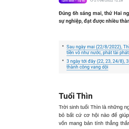
21/08/2022 12:28
Tâm linh - Tử vi
Đúng 6h sáng mai, thứ Hai ng
sự nghiệp, đạt được nhiều thà
Sau ngày mai (22/8/2022), Thầ
tiền vô như nước, phát tài ph
3 ngày tới đây (22, 23, 24/8), 3
thành công vang dội
Tuổi Thìn
Trời sinh tuổi Thìn là những n
bỏ bất cứ cơ hội nào để giú
vốn mang bản tính thẳng thắn