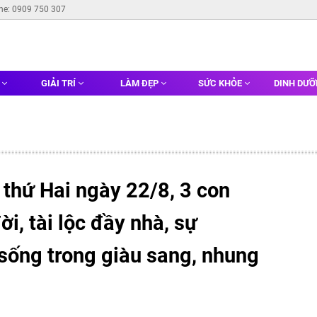
ine: 0909 750 307
G
GIẢI TRÍ
LÀM ĐẸP
SỨC KHỎE
DINH DƯ
thứ Hai ngày 22/8, 3 con
ời, tài lộc đầy nhà, sự
sống trong giàu sang, nhung